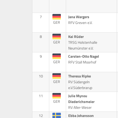
7
Jana Wargers
GER
RFV Greven e.V.
8
Kai Rüder
GER
TRSG Holstenhalle
Neumünster e.V.
9
Carsten-Otto Nagel
GER
RFV Stall Moorhof
10
Theresa Ripke
GER
RV Südangeln
e.V.Süderbrarup
11
Julie Mynou
GER
Diederichsmeier
RV Aller-Weser
12
Ebba Johansson