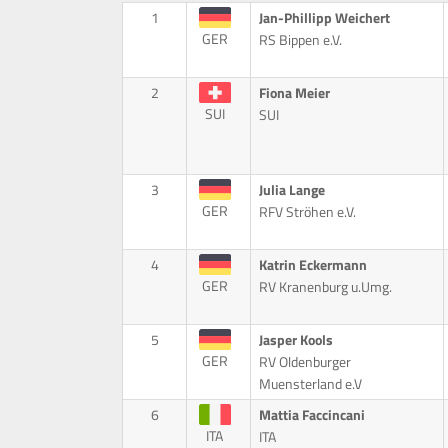
1
Jan-Phillipp Weichert
GER
RS Bippen e.V.
2
Fiona Meier
SUI
SUI
3
Julia Lange
GER
RFV Ströhen e.V.
4
Katrin Eckermann
GER
RV Kranenburg u.Umg.
5
Jasper Kools
GER
RV Oldenburger
Muensterland e.V
6
Mattia Faccincani
ITA
ITA