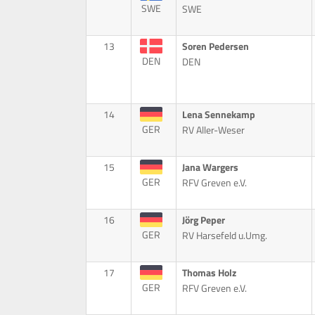
SWE
SWE
13
Soren Pedersen
DEN
DEN
14
Lena Sennekamp
GER
RV Aller-Weser
15
Jana Wargers
GER
RFV Greven e.V.
16
Jörg Peper
GER
RV Harsefeld u.Umg.
17
Thomas Holz
GER
RFV Greven e.V.