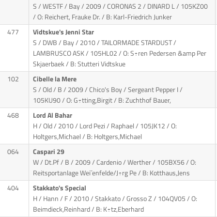
S / WESTF / Bay / 2009 / CORONAS 2 / DINARD L
/ 105KZ00
/ O: Reichert, Frauke Dr. / B: Karl-Friedrich Junker
477
Vidtskue's Jenni Star
S / DWB / Bay / 2010 / TAILORMADE STARDUST /
LAMBRUSCO ASK
/ 105HL02 / O: S÷ren Pedersen &amp Per
Skjaerbaek / B: Stutteri Vidtskue
102
Cibelle la Mere
S / Old / B / 2009 / Chico's Boy / Sergeant Pepper I
/
105KU90 / O: G÷tting,Birgit / B: Zuchthof Bauer,
468
Lord Al Bahar
H / Old / 2010 / Lord Pezi / Raphael
/ 105JK12 / O:
Holtgers,Michael / B: Holtgers,Michael
064
Caspari 29
W / Dt.Pf / B / 2009 / Cardenio / Werther
/ 105BX56 / O:
Reitsportanlage Wei¯enfelde/J÷rg Pe / B: Kotthaus,Jens
404
Stakkato's Special
H / Hann / F / 2010 / Stakkato / Grosso Z
/ 104QV05 / O:
Beimdieck,Reinhard / B: K÷tz,Eberhard