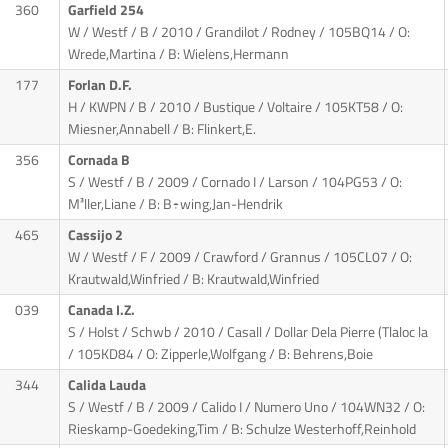
360
Garfield 254
W / Westf / B / 2010 / Grandilot / Rodney
/ 105BQ14 / O:
Wrede,Martina / B: Wielens,Hermann
177
Forlan D.F.
H / KWPN / B / 2010 / Bustique / Voltaire
/ 105KT58 / O:
Miesner,Annabell / B: Flinkert,E.
356
Cornada B
S / Westf / B / 2009 / Cornado I / Larson
/ 104PG53 / O:
M³ller,Liane / B: B÷wing,Jan-Hendrik
465
Cassijo 2
W / Westf / F / 2009 / Crawford / Grannus
/ 105CL07 / O:
Krautwald,Winfried / B: Krautwald,Winfried
039
Canada I.Z.
S / Holst / Schwb / 2010 / Casall / Dollar Dela Pierre (Tlaloc la
/ 105KD84 / O: Zipperle,Wolfgang / B: Behrens,Boie
344
Calida Lauda
S / Westf / B / 2009 / Calido I / Numero Uno
/ 104WN32 / O:
Rieskamp-Goedeking,Tim / B: Schulze Westerhoff,Reinhold