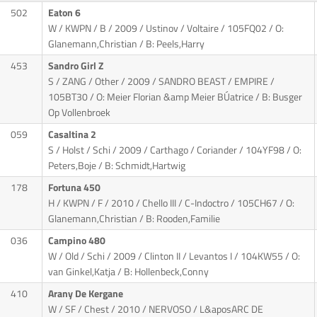
502
Eaton 6
W / KWPN / B / 2009 / Ustinov / Voltaire
/ 105FQ02 / O:
Glanemann,Christian / B: Peels,Harry
453
Sandro Girl Z
S / ZANG / Other / 2009 / SANDRO BEAST / EMPIRE
/
105BT30 / O: Meier Florian &amp Meier BÚatrice / B: Busger
Op Vollenbroek
059
Casaltina 2
S / Holst / Schi / 2009 / Carthago / Coriander
/ 104YF98 / O:
Peters,Boje / B: Schmidt,Hartwig
178
Fortuna 450
H / KWPN / F / 2010 / Chello III / C-Indoctro
/ 105CH67 / O:
Glanemann,Christian / B: Rooden,Familie
036
Campino 480
W / Old / Schi / 2009 / Clinton II / Levantos I
/ 104KW55 / O:
van Ginkel,Katja / B: Hollenbeck,Conny
410
Arany De Kergane
W / SF / Chest / 2010 / NERVOSO / L&aposARC DE