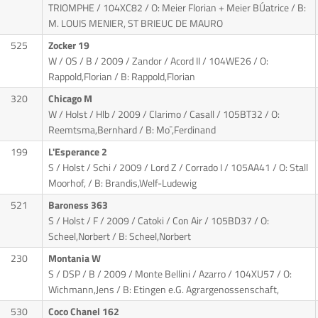
TRIOMPHE
/ 104XC82 / O: Meier Florian + Meier BÚatrice / B:
M. LOUIS MENIER, ST BRIEUC DE MAURO
525
Zocker 19
W / OS / B / 2009 / Zandor / Acord II
/ 104WE26 / O:
Rappold,Florian / B: Rappold,Florian
320
Chicago M
W / Holst / Hlb / 2009 / Clarimo / Casall
/ 105BT32 / O:
Reemtsma,Bernhard / B: Mo¯,Ferdinand
199
L'Esperance 2
S / Holst / Schi / 2009 / Lord Z / Corrado I
/ 105AA41 / O: Stall
Moorhof, / B: Brandis,Welf-Ludewig
521
Baroness 363
S / Holst / F / 2009 / Catoki / Con Air
/ 105BD37 / O:
Scheel,Norbert / B: Scheel,Norbert
230
Montania W
S / DSP / B / 2009 / Monte Bellini / Azarro
/ 104XU57 / O:
Wichmann,Jens / B: Etingen e.G. Agrargenossenschaft,
530
Coco Chanel 162