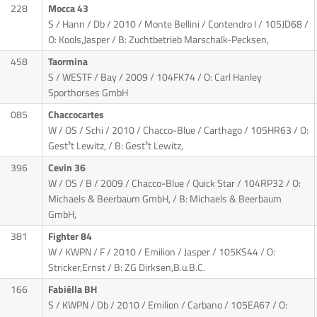
228
Mocca 43
S / Hann / Db / 2010 / Monte Bellini / Contendro I
/ 105JD68 /
O: Kools,Jasper / B: Zuchtbetrieb Marschalk-Pecksen,
458
Taormina
S / WESTF / Bay / 2009
/ 104FK74 / O: Carl Hanley
Sporthorses GmbH
085
Chaccocartes
W / OS / Schi / 2010 / Chacco-Blue / Carthago
/ 105HR63 / O:
Gest³t Lewitz, / B: Gest³t Lewitz,
396
Cevin 36
W / OS / B / 2009 / Chacco-Blue / Quick Star
/ 104RP32 / O:
Michaels & Beerbaum GmbH, / B: Michaels & Beerbaum
GmbH,
381
Fighter 84
W / KWPN / F / 2010 / Emilion / Jasper
/ 105KS44 / O:
Stricker,Ernst / B: ZG Dirksen,B.u.B.C.
166
Fabiélla BH
S / KWPN / Db / 2010 / Emilion / Carbano
/ 105EA67 / O: