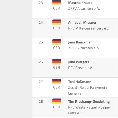
23
Mascha Krause
GER
ZRFV Albachten e. V.
24
Annabell Miesner
GER
RFV Milte-Sassenberg e.V.
25
Jens Baackmann
GER
ZRFV Albachten e. V.
26
Jana Wargers
GER
RFV Greven e.V.
27
Toni Haßmann
GER
Zucht-,Reit u. Fahrverein
Lienen e.
28
Tim Rieskamp-Goedeking
GER
RFV Westerkappeln-Velpe-
Lotte e.V.