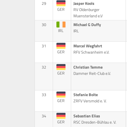
29
Jasper Kools
GER
RV Oldenburger
Muensterland e.V
30
Michael G Duffy
IRL
IRL
31
Marcel Wegfahrt
GER
RFV Schwanheim e.V.
32
Christian Temme
GER
Dammer Reit-Club e.V.
33
Stefanie Bolte
GER
ZRFV Versmold e. V.
34
Sebastian Elias
GER
RSC Dresden-Bühlau e. V.