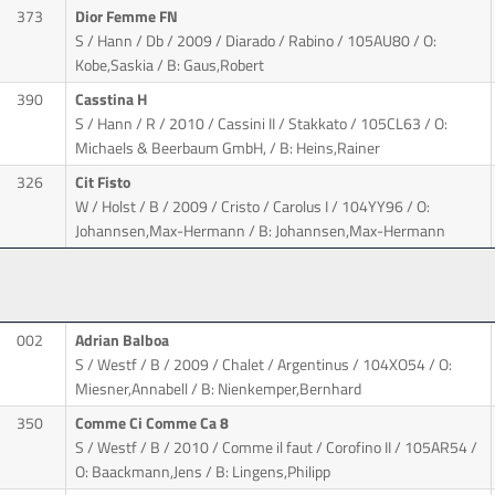
373
Dior Femme FN
S / Hann / Db / 2009 / Diarado / Rabino
/ 105AU80 / O:
Kobe,Saskia / B: Gaus,Robert
390
Casstina H
S / Hann / R / 2010 / Cassini II / Stakkato
/ 105CL63 / O:
Michaels & Beerbaum GmbH, / B: Heins,Rainer
326
Cit Fisto
W / Holst / B / 2009 / Cristo / Carolus I
/ 104YY96 / O:
Johannsen,Max-Hermann / B: Johannsen,Max-Hermann
002
Adrian Balboa
S / Westf / B / 2009 / Chalet / Argentinus
/ 104XO54 / O:
Miesner,Annabell / B: Nienkemper,Bernhard
350
Comme Ci Comme Ca 8
S / Westf / B / 2010 / Comme il faut / Corofino II
/ 105AR54 /
O: Baackmann,Jens / B: Lingens,Philipp