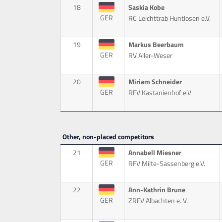
18
Saskia Kobe
GER
RC Leichttrab Huntlosen e.V.
19
Markus Beerbaum
GER
RV Aller-Weser
20
Miriam Schneider
GER
RFV Kastanienhof e.V
Other, non-placed competitors
21
Annabell Miesner
GER
RFV Milte-Sassenberg e.V.
22
Ann-Kathrin Brune
GER
ZRFV Albachten e. V.