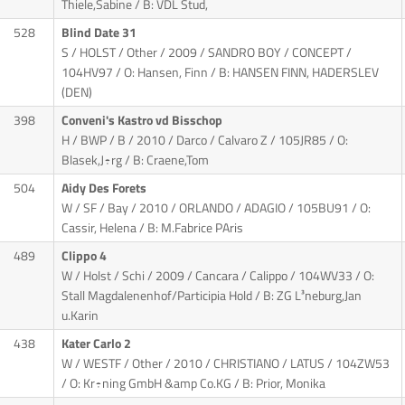
Thiele,Sabine / B: VDL Stud,
528
Blind Date 31
S / HOLST / Other / 2009 / SANDRO BOY / CONCEPT
/
104HV97 / O: Hansen, Finn / B: HANSEN FINN, HADERSLEV
(DEN)
398
Conveni's Kastro vd Bisschop
H / BWP / B / 2010 / Darco / Calvaro Z
/ 105JR85 / O:
Blasek,J÷rg / B: Craene,Tom
504
Aidy Des Forets
W / SF / Bay / 2010 / ORLANDO / ADAGIO
/ 105BU91 / O:
Cassir, Helena / B: M.Fabrice PAris
489
Clippo 4
W / Holst / Schi / 2009 / Cancara / Calippo
/ 104WV33 / O:
Stall Magdalenenhof/Participia Hold / B: ZG L³neburg,Jan
u.Karin
438
Kater Carlo 2
W / WESTF / Other / 2010 / CHRISTIANO / LATUS
/ 104ZW53
/ O: Kr÷ning GmbH &amp Co.KG / B: Prior, Monika