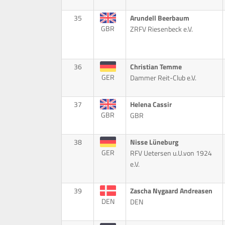
35
Arundell Beerbaum
GBR
ZRFV Riesenbeck e.V.
36
Christian Temme
GER
Dammer Reit-Club e.V.
37
Helena Cassir
GBR
GBR
38
Nisse Lüneburg
GER
RFV Uetersen u.U.von 1924
e.V.
39
Zascha Nygaard Andreasen
DEN
DEN