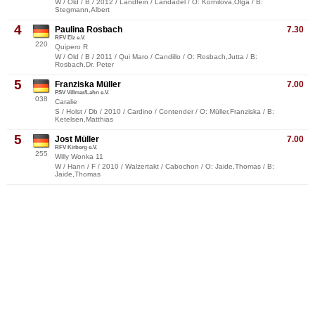
W / Old / B / 2012 / Landfein / Landadel / O: Kornilova,Olga / B:
Stegmann,Albert
4
Paulina Rosbach
7.30
RFV Elz e.V.
220
Quipero R
W / Old / B / 2011 / Qui Maro / Candillo / O: Rosbach,Jutta / B:
Rosbach,Dr. Peter
5
Franziska Müller
7.00
PSV Villmar/Lahn e.V.
038
Caralie
S / Holst / Db / 2010 / Cardino / Contender / O: Müller,Franziska / B:
Ketelsen,Matthias
5
Jost Müller
7.00
RFV Kirberg e.V.
255
Willy Wonka 11
W / Hann / F / 2010 / Walzertakt / Cabochon / O: Jaide,Thomas / B:
Jaide,Thomas