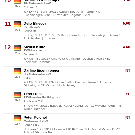
10
Darline Eisenmenger
5.90
RFV Niederzeuzheim e.V.
099
Cubano 9
W / KWPN / Schi / 2011 / Cassini Boy Junior / Zortin / O:
Eisenmenger,Alena / B: van den Bogaard,P.J.M.
11
Delia Brieger
5.00
RC Pellenz e.V.
025
Calida 98
S / Bay / F / 2011 / Ritz Carlton / Raueck I / O: Schindele jun.,Anton /
B: Schindele jun.,Anton
12
Saskia Kunz
4.60
RV Wallau u.Um. e.V.
269
Outlook 2
W / Old / B / 2011 / Orsetto xx / Armitage / O: Grade,Heinz / B:
Seelhorst,Bernhard
Darline Eisenmenger
RT
RFV Niederzeuzheim e.V.
236
Sid 43
W / Old / F / 2010 / Sir Donnerhall I / Donnerschwee / O: Lenz-
Giebeler,Iris / B: Grosse Macke,Henry
Timo Freise
EL
RSG Hattsteiner Hof Usingen e.V.
021
Boubalou TW
S / Old / F / 2011 / Balou du Rouet / Lordanos / O: Wilken,Theodor / B:
Wilken,Theodor
Peter Reichel
RT
Wiesbadener RFC e.V.
164
Lennox R 2
H / Hann / Df / 2011 / Laviano (HB II) / Sion / O: Reichel,Peter / B: ZG
Reichel,Günter u.Peter