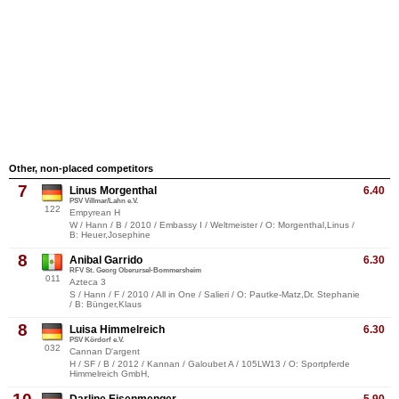
Other, non-placed competitors
7
Linus Morgenthal
6.40
PSV Villmar/Lahn e.V.
122
Empyrean H
W / Hann / B / 2010 / Embassy I / Weltmeister / O: Morgenthal,Linus /
B: Heuer,Josephine
8
Anibal Garrido
6.30
RFV St. Georg Oberursel-Bommersheim
011
Azteca 3
S / Hann / F / 2010 / All in One / Salieri / O: Pautke-Matz,Dr. Stephanie
/ B: Bünger,Klaus
8
Luisa Himmelreich
6.30
PSV Kördorf e.V.
032
Cannan D'argent
H / SF / B / 2012 / Kannan / Galoubet A / 105LW13 / O: Sportpferde
Himmelreich GmbH,