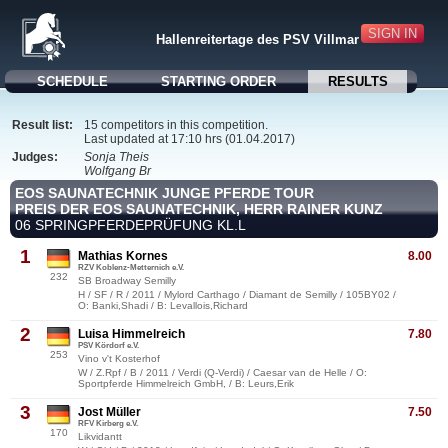
SIGN IN
Hallenreitertage des PSV Villmar
SCHEDULE
STARTING ORDER
RESULTS
Result list:
15 competitors in this competition.
Last updated at 17:10 hrs (01.04.2017)
Judges:
Sonja Theis
Wolfgang Br
EOS SAUNATECHNIK JUNGE PFERDE TOUR
PREIS DER EOS SAUNATECHNIK, HERR RAINER KUNZ
06 SPRINGPFERDEPRÜFUNG KL.L
1
Mathias Kornes
8.00
RZV Koblenz-Metternich e.V.
232
SB Broadway Semilly
H / SF / R / 2011 / Mylord Carthago / Diamant de Semilly / 105BY02 /
O: Banki,Shadi / B: Levallois,Richard
2
Luisa Himmelreich
7.80
PSV Kördorf e.V.
253
Vino v't Kosterhof
W / Z.Rpf / B / 2011 / Verdi (Q-Verdi) / Caesar van de Helle / O:
Sportpferde Himmelreich GmbH, / B: Leurs,Erik
3
Jost Müller
7.50
RFV Kirberg e.V.
170
Likvidantt