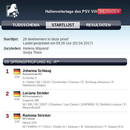
Hallenreitertage des PSV Villmar
INLOGGEN
TIJDSSCHEMA
STARTLIJST
RESULTATEN
Startlijst:
26 deelnemers in deze proef
Laatst geüpdatet om 09:26 Uur (02.04.2017)
Juryleden:
Helena Wayand
Sonja Theis
09 SPRINGPRÜFUNG KL. A**
1
Johanna Schlaug
Rotbachthaler RC
100
Curiosity 3
S / Holst / Db / 2010 / Contender / Cantus / E: Schlaug,Johanna / F:
Hattebuhr,Jürgen
2
Luciana Ströder
RV Kurtscheid e.V.
033
Capacio WE
W / DR / Df / 2007 / Charivari / Las Casas / 104PM39 / E: Ströder,Luciana / F:
Meyer,Rudolf
3
Ramona Stricker
RFV Idstein
142
Heros 154
W / KWPN / F / 2012 / Chello III / Jimtown / E: Stricker,Ernst / F: Zwaan,N.A.