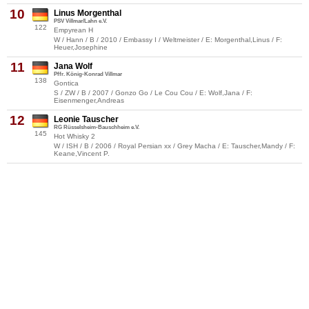
10
Linus Morgenthal
PSV Villmar/Lahn e.V.
122
Empyrean H
W / Hann / B / 2010 / Embassy I / Weltmeister / E: Morgenthal,Linus / F:
Heuer,Josephine
11
Jana Wolf
Pffr. König-Konrad Villmar
138
Gontica
S / ZW / B / 2007 / Gonzo Go / Le Cou Cou / E: Wolf,Jana / F:
Eisenmenger,Andreas
12
Leonie Tauscher
RG Rüsselsheim-Bauschheim e.V.
145
Hot Whisky 2
W / ISH / B / 2006 / Royal Persian xx / Grey Macha / E: Tauscher,Mandy / F:
Keane,Vincent P.