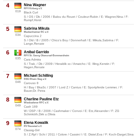
4
Nina Wagner
RFV Kirberg e.V.
019
Black Curl
S / OS / Db / 2006 / Balou du Rouet / Couleur-Rubin / E: Wagner,Nina / F:
Rumpf,Horst
5
Sabrina Mikula
Meckenheimer RC e.V.
034
Capuccina 2
S / Old / B / 2005 / Chico's Boy / Donnerhall / E: Mikula,Sabrina / F:
Lange,Renate
6
Anibal Garrido
RFV St. Georg Oberursel-Bommersheim
035
Cara Admira
S / Trak. / Db / 2009 / Heraldik xx / Amatcho / E: Illing,Kerstin / F:
Hagen,Renate
7
Michael Schilling
RSG Rhein-Sieg e.V.
046
Carouso 8
H / Bay / BkaSc / 2007 / Lord Z / Cantus / E: Sportpferde Lemmer, / F:
Bauer,Dr. Petra
8
Charline Pauline Etz
Wiesbadener RFC e.V.
049
Cash 169
W / DSP / B / 2006 / Cashmaker / Convoi / E: Etz,Alexander / F: ZG
Schinköth,Dirk u.Olivia
9
Elena Kowalik
RV Neuwied e.V.
074
Classig-Girl
S / Z.Rpf / Schi / 2011 / Colore / Cassini I / E: Distel,Eva / F: Koch-Dargel,Sina