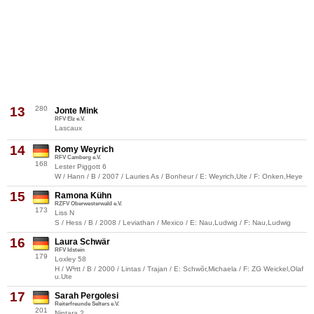
13
280
Jonte Mink
RFV Elz e.V.
Lascaux
14
Romy Weyrich
RFV Camberg e.V.
168
Lester Piggott 6
W / Hann / B / 2007 / Lauries As / Bonheur / E: Weyrich,Ute / F: Onken,Heye
15
Ramona Kühn
RZFV Oberwesterwald e.V.
173
Liss N
S / Hess / B / 2008 / Leviathan / Mexico / E: Nau,Ludwig / F: Nau,Ludwig
16
Laura Schwär
RFV Idstein
179
Loxley 58
H / W³rtt / B / 2000 / Lintas / Trajan / E: Schwõr,Michaela / F: ZG Weickel,Olaf
u.Ute
17
Sarah Pergolesi
Reiterfreunde Selters e.V.
201
Nintara 2