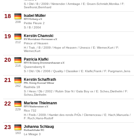
S / Old / B / 2009 / Nintender / Armitage / E: Gruen-Schmidt,Monika / F:
Seelhorst,Bernhard
18
Isabel Müller
RFV Kirberg e.V.
208
Petite Fleure 2
S / B / 2004
19
Kerstin Chamski
RV Montabaur-Horressen e.V.
212
Prince of Heaven
H / Trak. / B / 2009 / Hope of Heaven / Unesco / E: Werner,Kurt / F:
Werner,Kurt
20
Patricia Klafki
RFV St.Georg Drommershausen e.V.
216
Queensberry 6
S / Old / Db / 2006 / Quality / Classiker / E: Klafki,Frank / F: Pargmann,Jens
21
Kerstin Schaffrath
Pffr. König-Konrad Villmar
262
Rashida 18
S / Hess / Db / 2002 / Rubin Star N / Gala Boy xx / E: Scheu,Diethelm / F:
Scheu,Diethelm
22
Marlene Thielmann
RFV Niederneisen e.V.
229
Rico 732
H / Freib / 2009 / Hamlet des ronds PrÚs / Clemenceau / E: Hach,Manuela /
F: Ruch,Hans-Rudolf
23
Johanna Schlaug
Rotbachthaler RC
163
Le Mirage 3