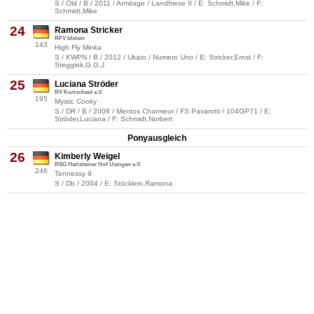
S / Old / B / 2011 / Armitage / Landfriese II / E: Schmidt,Mike / F:
Schmidt,Mike
24
Ramona Stricker
RFV Idstein
143
High Fly Minka
S / KWPN / B / 2012 / Ukato / Numero Uno / E: Stricker,Ernst / F:
Steggink,G.G.J.
25
Luciana Ströder
RV Kurtscheid e.V.
195
Mystic Cooky
S / DR / B / 2008 / Mentos Charmeur / FS Pavarotti / 104GP71 / E:
Ströder,Luciana / F: Schmidt,Norbert
Ponyausgleich
26
Kimberly Weigel
RSG Hattsteiner Hof Usingen e.V.
246
Tennessy 9
S / Db / 2004 / E: Stöcklein,Ramona