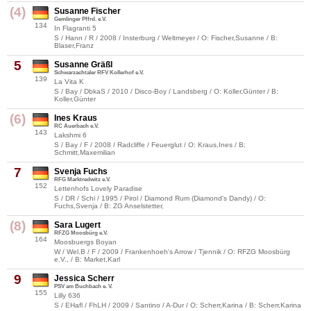
(4)
Susanne Fischer
Gemlinger Pffrd. e.V.
134
In Flagranti 5
S / Hann / R / 2008 / Insterburg / Weltmeyer / O: Fischer,Susanne / B:
Blaser,Franz
5
Susanne Gräßl
Schwarzachtaler RFV Kollerhof e.V.
139
La Vita K
S / Bay / DbkaS / 2010 / Disco-Boy / Landsberg / O: Koller,Günter / B:
Koller,Günter
(6)
Ines Kraus
RC Auerbach e.V.
143
Lakshmi 6
S / Bay / F / 2008 / Radcliffe / Feuerglut / O: Kraus,Ines / B:
Schmitt,Maxemilian
7
Svenja Fuchs
RFG Marktredwitz e.V.
152
Lettenhofs Lovely Paradise
S / DR / Schi / 1995 / Pirol / Diamond Rum (Diamond's Dandy) / O:
Fuchs,Svenja / B: ZG Anselstetter,
(8)
Sara Lugert
RFZG Moosbürg e.V.
164
Moosbuergs Boyan
W / Wel.B / F / 2009 / Frankenhoeh's Arrow / Tjennik / O: RFZG Moosbürg
e.V., / B: Market,Karl
9
Jessica Scherr
PSV am Buchbach e. V.
155
Lilly 636
S / EHafl / FhLH / 2009 / Santino / A-Dur / O: Scherr,Karina / B: Scherr,Karina