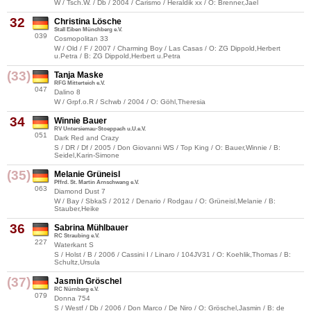
W / Tsch.W. / Db / 2004 / Carismo / Heraldik xx / O: Brenner,Jael
32
Christina Lösche
Stall Eiben Münchberg e.V.
039
Cosmopolitan 33
W / Old / F / 2007 / Charming Boy / Las Casas / O: ZG Dippold,Herbert
u.Petra / B: ZG Dippold,Herbert u.Petra
(33)
Tanja Maske
RFG Mitterteich e.V.
047
Dalino 8
W / Grpf.o.R / Schwb / 2004 / O: Göhl,Theresia
34
Winnie Bauer
RV Untersiemau-Stoeppach u.U.e.V.
051
Dark Red and Crazy
S / DR / Df / 2005 / Don Giovanni WS / Top King / O: Bauer,Winnie / B:
Seidel,Karin-Simone
(35)
Melanie Grüneisl
Pffrd. St. Martin Arnschwang e.V.
063
Diamond Dust 7
W / Bay / SbkaS / 2012 / Denario / Rodgau / O: Grüneisl,Melanie / B:
Stauber,Heike
36
Sabrina Mühlbauer
RC Straubing e.V.
227
Waterkant S
S / Holst / B / 2006 / Cassini I / Linaro / 104JV31 / O: Koehlik,Thomas / B:
Schultz,Ursula
(37)
Jasmin Gröschel
RC Nürnberg e.V.
079
Donna 754
S / Westf / Db / 2006 / Don Marco / De Niro / O: Gröschel,Jasmin / B: de