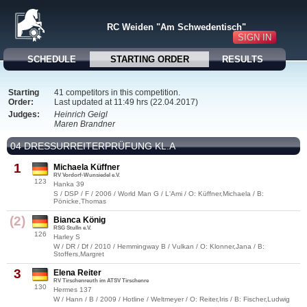
RC Weiden "Am Schwedentisch"
SIGN IN
SCHEDULE
STARTING ORDER
RESULTS
Starting
41 competitors in this competition.
Order:
Last updated at 11:49 hrs (22.04.2017)
Judges:
Heinrich Geigl
Maren Brandner
04 DRESSURREITERPRÜFUNG KL.A
1
Michaela Küffner
RV Vordorf-Wunsiedel e.V.
123
Hanka 39
S / DSP / F / 2006 / World Man G / L'Ami / O: Küffner,Michaela / B:
Pönicke,Thomas
(2)
Bianca König
RSG Stulln e.V.
126
Harley S
W / DR / Df / 2010 / Hemmingway B / Vulkan / O: Klonner,Jana / B:
Stoffers,Margret
3
Elena Reiter
RV Tirschenreuth im ATSV Tirschenre
130
Hermes 137
W / Hann / B / 2009 / Hotline / Weltmeyer / O: Reiter,Iris / B: Fischer,Ludwig