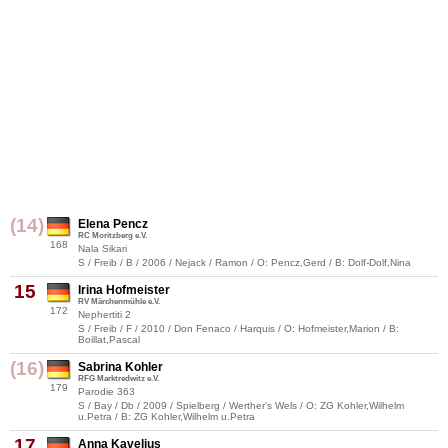
(14)
Elena Pencz
RC Moritzberg e.V.
168
Nala Sikari
S / Freib / B / 2006 / Nejack / Ramon / O: Pencz,Gerd / B: Dolf-Dolf,Nina
15
Irina Hofmeister
RV Märchenmühle e.V.
172
Nephertiti 2
S / Freib / F / 2010 / Don Fenaco / Harquis / O: Hofmeister,Marion / B:
Boillat,Pascal
(16)
Sabrina Kohler
RFG Marktredwitz e.V.
179
Parodie 363
S / Bay / Db / 2009 / Spielberg / Werther's Wels / O: ZG Kohler,Wilhelm
u.Petra / B: ZG Kohler,Wilhelm u.Petra
17
Anna Kavelius