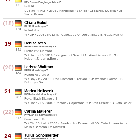
RFV Dirnau-Burglengenfeld e.V.
171
Nelli 98
S / Hafl. / FhLH / 2006 / Nandolino / Santos / O: Kavelius,Gerda / B:
Singer,Konrad
(18)
Chiara Göbel
RFZG Moosbürg e.V.
173
Nobel Noir
W / DR / 2008 / No Limit / Colorado / O: Göbel,Elke / B: Gaab,Helmut
19
Denise Ates
RV Hollweck-Höhenberg e.V.
242
Pretty little Diamond
W / Hann / R / 2010 / Perigueux / Silvio I / O: Ates,Denise / B: ZG
Holborn,Jürgen u.Bernd
(20)
Larissa Wolfram
RFZG Moosbürg e.V.
200
Robert Redford 5
W / Bay / B / 2009 / Red Diamond / Riccione / O: Wolfram,Larissa / B:
Kelberger,Peter
21
Marina Hollweck
RV Hollweck-Höhenberg e.V.
207
Royal Black Diamond 2
W / Hann / R / 2008 / Rosario / Caprimond / O: Ates,Denise / B: Otto,Dieter
(22)
Carina Mauerer
Pffrd. an der Schwarzach e.V.
212
Samarkand 15
W / Old / Schwb / 2003 / Sandro Hit / Donnerhall / O: Fleischmann,Anna
Maria / B: Mõnnl,Dr. Manfred
24
Julius Schönberger
PSV Oberviechtach u.U.e.V.