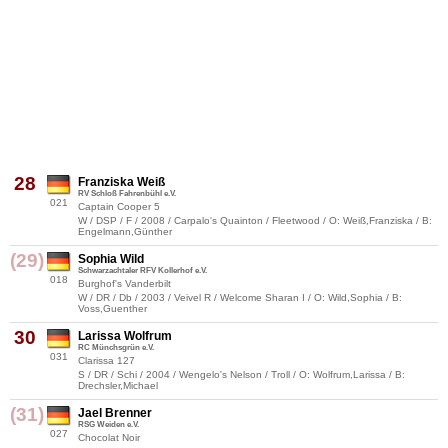
28
Franziska Weiß
RV Schloß Fahrenbühl e.V.
021
Captain Cooper 5
W / DSP / F / 2008 / Carpalo's Quainton / Fleetwood / O: Weiß,Franziska / B:
Engelmann,Günther
(29)
Sophia Wild
Schwarzachtaler RFV Kollerhof e.V.
018
Burghof's Vanderbilt
W / DR / Db / 2003 / Veivel R / Welcome Sharan I / O: Wild,Sophia / B:
Voss,Guenther
30
Larissa Wolfrum
RC Münchsgrün e.V.
031
Clarissa 127
S / DR / Schi / 2004 / Wengelo's Nelson / Troll / O: Wolfrum,Larissa / B:
Drechsler,Michael
(31)
Jael Brenner
RSG Weiden e.V.
027
Chocolat Noir