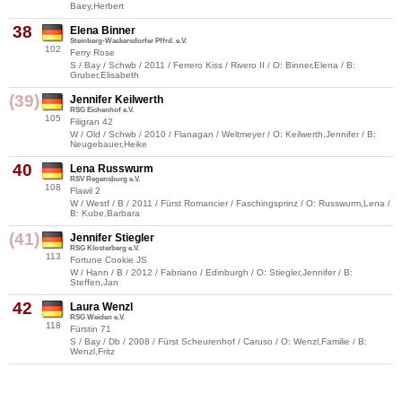
Baey,Herbert
38
Elena Binner
Steinberg-Wackersdorfer Pffrd. e.V.
102
Ferry Rose
S / Bay / Schwb / 2011 / Ferrero Kiss / Rivero II / O: Binner,Elena / B:
Gruber,Elisabeth
(39)
Jennifer Keilwerth
RSG Eichenhof e.V.
105
Filigran 42
W / Old / Schwb / 2010 / Flanagan / Weltmeyer / O: Keilwerth,Jennifer / B:
Neugebauer,Heike
40
Lena Russwurm
RSV Regensburg e.V.
108
Flawil 2
W / Westf / B / 2011 / Fürst Romancier / Faschingsprinz / O: Russwurm,Lena /
B: Kube,Barbara
(41)
Jennifer Stiegler
RSG Klosterberg e.V.
113
Fortune Cookie JS
W / Hann / B / 2012 / Fabriano / Edinburgh / O: Stiegler,Jennifer / B:
Steffen,Jan
42
Laura Wenzl
RSG Weiden e.V.
118
Fürstin 71
S / Bay / Db / 2008 / Fürst Scheurenhof / Caruso / O: Wenzl,Familie / B:
Wenzl,Fritz