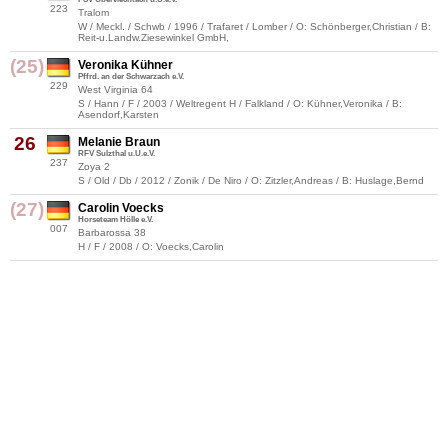
223
Tralom
W / Meckl. / Schwb / 1996 / Trafaret / Lomber / O: Schönberger,Christian / B:
Reit-u.Landw.Ziesewinkel GmbH,
(25)
Veronika Kühner
Pffrd. an der Schwarzach e.V.
229
West Virginia 64
S / Hann / F / 2003 / Weltregent H / Falkland / O: Kühner,Veronika / B:
Asendorf,Karsten
26
Melanie Braun
RFV Sulzthal u.U.e.V.
237
Zoya 2
S / Old / Db / 2012 / Zonik / De Niro / O: Zitzler,Andreas / B: Huslage,Bernd
(27)
Carolin Voecks
Horseteam Hölle e.V.
007
Barbarossa 38
H / F / 2008 / O: Voecks,Carolin