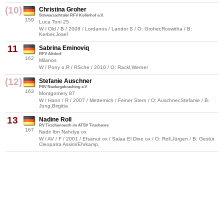
(10)
Christina Groher
Schwarzachtaler RFV Kollerhof e.V.
159
Luca Toni 25
W / Old / B / 2008 / Lordanos / Landor S / O: Groher,Roswitha / B:
Kerber,Josef
11
Sabrina Eminoviq
RFV Altdorf
162
Milanos
W / Pony o.R / RSche / 2010 / O: Rackl,Werner
(12)
Stefanie Auschner
PSV Niedergebraching e.V
163
Montgomery 87
W / Hann / R / 2007 / Metternich / Feiner Stern / O: Auschner,Stefanie / B:
Jung,Birgitta
13
Nadine Roll
RV Tirschenreuth im ATSV Tirschenre
167
Nadir Ibn Nahdya ox
W / AV / F / 2001 / Efsanut ox / Salaa El Dine ox / O: Roll,Jürgen / B: Gestüt
Cleopatra Assim/Ehrkamp,