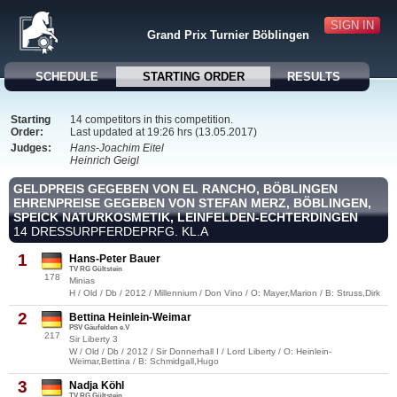
SIGN IN
Grand Prix Turnier Böblingen
SCHEDULE
STARTING ORDER
RESULTS
Starting
14 competitors in this competition.
Order:
Last updated at 19:26 hrs (13.05.2017)
Judges:
Hans-Joachim Eitel
Heinrich Geigl
GELDPREIS GEGEBEN VON EL RANCHO, BÖBLINGEN
EHRENPREISE GEGEBEN VON STEFAN MERZ, BÖBLINGEN,
SPEICK NATURKOSMETIK, LEINFELDEN-ECHTERDINGEN
14 DRESSURPFERDEPRFG. KL.A
1
Hans-Peter Bauer
TV RG Gültstein
178
Minias
H / Old / Db / 2012 / Millennium / Don Vino / O: Mayer,Marion / B: Struss,Dirk
2
Bettina Heinlein-Weimar
PSV Gäufelden e.V
217
Sir Liberty 3
W / Old / Db / 2012 / Sir Donnerhall I / Lord Liberty / O: Heinlein-
Weimar,Bettina / B: Schmidgall,Hugo
3
Nadja Köhl
TV RG Gültstein