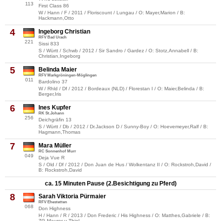
113
First Class 86
W / Hann / F / 2011 / Floriscount / Lungau / O: Mayer,Marion / B:
Hackmann,Otto
4
Ingeborg Christian
RFV Bad Urach
221
Sissi 833
S / Württ / Schwb / 2012 / Sir Sandro / Gardez / O: Stotz,Annabell / B:
Christian,Ingeborg
5
Belinda Maier
RFV Markgröningen-Möglingen
011
Bardolino 37
W / Rhld / Df / 2012 / Bordeaux (NLD) / Florestan I / O: Maier,Belinda / B:
Berger,Iris
6
Ines Kupfer
RK St.Johann
256
Deichgräfin 13
S / Württ / Db / 2012 / Dr.Jackson D / Sunny-Boy / O: Hoevemeyer,Ralf / B:
Hagmann,Thomas
7
Mara Müller
RC Sonnenhof Murr
049
Deja Vue R
S / Old / Df / 2012 / Don Juan de Hus / Wolkentanz II / O: Rockstroh,David /
B: Rockstroh,David
ca. 15 Minuten Pause (2.Besichtigung zu Pferd)
8
Sarah Viktoria Pürmaier
RFV Ehestetten
068
Don Highness
H / Hann / R / 2013 / Don Frederic / His Highness / O: Matthes,Gabriele / B:
ZG Maurer u.Thiel,