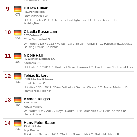
9
Bianca Huber
RSZ Hohenzollern
078
Dornröschen 178
S / Hann / R / 2011 / Dancier / His Highness / O: Huber,Bianca / B:
Mahler,Peter
10
Claudia Rassmann
RFV Gedern e.V.
258
Fürst Donnerhall 5
W / Westf / Db / 2012 / Fürstenball / Sir Donnerhall I / O: Rassmann,Claudia /
B: Ilting-Reuke,Bernhard
11
Nicole Raili
RV Weilheim-Lichtenau e.V.
157
Kalimero 78
H / Trak. / R / 2012 / Hibiskus / Münchhausen / O: Eisold,Ines / B: Eisold,Ines
12
Tobias Eckert
RC Sulzbachtal-Schönaich
133
Fürst Sandro 2
H / Westf / B / 2012 / Fürst Wilhelm / Sandro Classic / O: Mayer,Marion / B:
Ramsbrock,Heinrich
13
Andrea Dlugos
RSG Ostalb
193
Royal Faristo
W / Württ / Db / 2012 / Royal Doruto / Pik Labionics / O: Herre,Anton / B:
Herre,Anton
14
Hans-Peter Bauer
TV RG Gültstein
233
Top Dance
S / Hann / Schwb / 2012 / Totilas / Sandro Hit / O: Seibold,Ulrich / B: