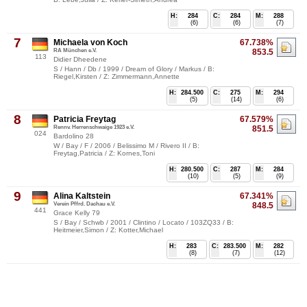
H:
284
C:
284
M:
288
(6)
(6)
(7)
7
Michaela von Koch
67.738%
RA München e.V.
853.5
113
Didier Dheedene
S / Hann / Db / 1999 / Dream of Glory / Markus / B:
Riegel,Kirsten / Z: Zimmermann,Annette
H:
284.500
C:
275
M:
294
(5)
(14)
(6)
8
Patricia Freytag
67.579%
Rennv. Herrenschwaige 1923 e.V.
851.5
024
Bardolino 28
W / Bay / F / 2006 / Belissimo M / Rivero II / B:
Freytag,Patricia / Z: Kornes,Toni
H:
280.500
C:
287
M:
284
(10)
(5)
(9)
9
Alina Kaltstein
67.341%
Verein Pffrd. Dachau e.V.
848.5
441
Grace Kelly 79
S / Bay / Schwb / 2001 / Clintino / Locato / 103ZQ33 / B:
Heitmeier,Simon / Z: Kotter,Michael
H:
283
C:
283.500
M:
282
(8)
(7)
(12)