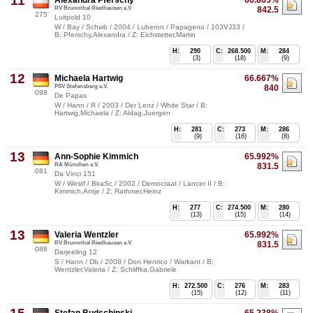
11
Alexandra Pferschy
66.865%
RV Brunnthal Riedhausen e.V.
842.5
275
Luitpold 10
W / Bay / Schwb / 2004 / Luberon / Papageno / 103VJ33 /
B: Pferschy,Alexandra / Z: Eichstetter,Martin
H:
290
C:
268.500
M:
284
(3)
(18)
(9)
12
Michaela Hartwig
66.667%
PSV Stefansberg e.V.
840
098
De Papas
W / Hann / R / 2003 / Der Lenz / White Star / B:
Hartwig,Michaela / Z: Aldag,Juergen
H:
281
C:
273
M:
286
(9)
(16)
(8)
13
Ann-Sophie Kimmich
65.992%
RA München e.V.
831.5
081
Da Vinci 151
W / Westf / BkaSc / 2002 / Democraat / Lancer II / B:
Kimmich,Antje / Z: Rathmer,Heinz
H:
277
C:
274.500
M:
280
(13)
(15)
(14)
13
Valeria Wentzler
65.992%
RV Brunnthal Riedhausen e.V.
831.5
088
Darjeeling 12
S / Hann / Db / 2008 / Don Henrico / Warkant / B:
Wentzler,Valeria / Z: Schliffka,Gabriele
H:
272.500
C:
276
M:
283
(15)
(12)
(11)