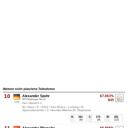
Weitere nicht platzierte Teilnehmer
10
Alexander Spohr
67.063%
RFV Hachinger Tal e.V.
845
134
Don Heinrich 2
W / Hann / F / 2002 / Don Bosco / Lortzing / B:
Spohr,Alexander / Z: Heemke-Wischer,Dr. Stephanie
H:
284
C:
279
M:
282
(6)
(9)
(12)