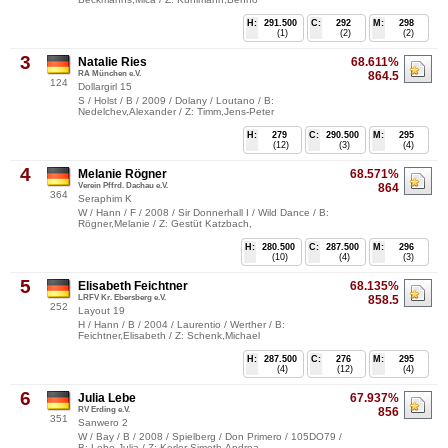
H:
291.500
C:
292
M:
298
(1)
(2)
(2)
3
Natalie Ries
68.611%
RA München e.V.
864.5
124
Dollargirl 15
S / Holst / B / 2009 / Dolany / Loutano / B:
Nedelchev,Alexander / Z: Timm,Jens-Peter
H:
279
C:
290.500
M:
295
(12)
(3)
(4)
4
Melanie Rögner
68.571%
Verein Pffrd. Dachau e.V.
864
364
Seraphim K
W / Hann / F / 2008 / Sir Donnerhall I / Wild Dance / B:
Rögner,Melanie / Z: Gestüt Katzbach,
H:
280.500
C:
287.500
M:
296
(10)
(4)
(3)
5
Elisabeth Feichtner
68.135%
LRFV Kr. Ebersberg e.V.
858.5
252
Layout 19
H / Hann / B / 2004 / Laurentio / Werther / B:
Feichtner,Elisabeth / Z: Schenk,Michael
H:
287.500
C:
276
M:
295
(4)
(12)
(4)
6
Julia Lebe
67.937%
RV Erding e.V.
856
351
Sanwero 2
W / Bay / B / 2008 / Spielberg / Don Primero / 105DO79 /
B: Lebe,Julia / Z: Kerler-Simeth,Andrea