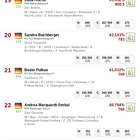
19
Jutta Höchtl
63.532%
PSV Stefansberg e.V.
800.5
122
Doc Bolero
W / Hann / B / 2005 / Don Crusador / Brentano II / B:
Höchtl,Jutta / Z: Klindworth,Hans-Werner
H:
260
C:
267.500
M:
273
(20)
(19)
(16)
20
Sandra Buchberger
62.143%
RC Gut Weiglschwaig e.V.
783
123
Dolce Faniente
S / DSP / B / 2006 / Lehnbach / Wolkenball / B:
Buchberger,Sandra / Z: Kaufhold,Rigobert
H:
263.500
C:
258.500
M:
261
(18)
(21)
(22)
21
Beate Pulkus
61.032%
RC Gut Weiglschwaig e.V.
769
344
Sambuca 33
W / Westf / B / 2003 / Show Star / Florestan I / B:
Pulkus,Beate / Z: Ebbinghaus,Dirk
H:
245.500
C:
260.500
M:
263
(23)
(20)
(20)
22
Andrea Marquardt-Smital
60.794%
RFV Hachinger Tal e.V.
766
347
San Giovese
W / Bay / Schwb / 2004 / Stedinger / Rothenburg J / B:
Marquardt-Smital,Andrea / Z: ZG Schwarz,Cornelius
u.Anita
H:
251
C:
252
M:
263
(21)
(22)
(20)