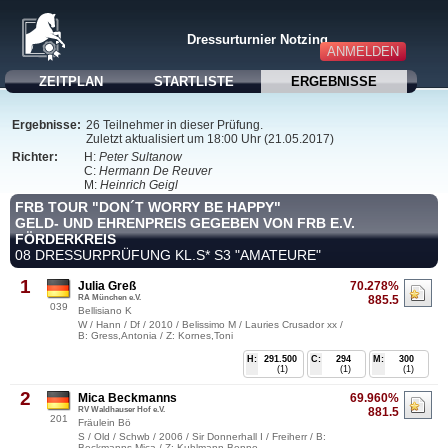
Dressurturnier Notzing
ANMELDEN
ZEITPLAN
STARTLISTE
ERGEBNISSE
Ergebnisse:
26 Teilnehmer in dieser Prüfung.
Zuletzt aktualisiert um 18:00 Uhr (21.05.2017)
Richter:
H:
Peter Sultanow
C:
Hermann De Reuver
M:
Heinrich Geigl
FRB TOUR "DON´T WORRY BE HAPPY"
GELD- UND EHRENPREIS GEGEBEN VON FRB E.V.
FÖRDERKREIS
08 DRESSURPRÜFUNG KL.S* S3 "AMATEURE"
1
Julia Greß
70.278%
RA München e.V.
885.5
039
Bellisiano K
W / Hann / Df / 2010 / Belissimo M / Lauries Crusador xx /
B: Gress,Antonia / Z: Kornes,Toni
H:
291.500
C:
294
M:
300
(1)
(1)
(1)
2
Mica Beckmanns
69.960%
RV Waldhauser Hof e.V.
881.5
201
Fräulein Bö
S / Old / Schwb / 2006 / Sir Donnerhall I / Freiherr / B:
Beckmanns,Mica / Z: Kuhlmann,Benno