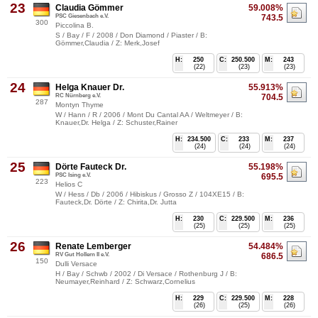
23
Claudia Gömmer
59.008%
PSC Giesenbach e.V.
743.5
300
Piccolina B.
S / Bay / F / 2008 / Don Diamond / Piaster / B:
Gömmer,Claudia / Z: Merk,Josef
H:
250
C:
250.500
M:
243
(22)
(23)
(23)
24
Helga Knauer Dr.
55.913%
RC Nürnberg e.V.
704.5
287
Montyn Thyme
W / Hann / R / 2006 / Mont Du Cantal AA / Weltmeyer / B:
Knauer,Dr. Helga / Z: Schuster,Rainer
H:
234.500
C:
233
M:
237
(24)
(24)
(24)
25
Dörte Fauteck Dr.
55.198%
PSC Ising e.V.
695.5
223
Helios C
W / Hess / Db / 2006 / Hibiskus / Grosso Z / 104XE15 / B:
Fauteck,Dr. Dörte / Z: Chirita,Dr. Jutta
H:
230
C:
229.500
M:
236
(25)
(25)
(25)
26
Renate Lemberger
54.484%
RV Gut Hollern II e.V.
686.5
150
Dulli Versace
H / Bay / Schwb / 2002 / Di Versace / Rothenburg J / B:
Neumayer,Reinhard / Z: Schwarz,Cornelius
H:
229
C:
229.500
M:
228
(26)
(25)
(26)