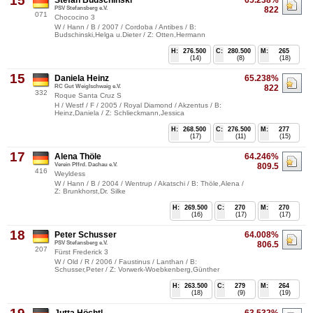
15
Stefan Budschinski
65.238%
PSV Stefansberg e.V.
822
071
Chococino 3
W / Hann / B / 2007 / Cordoba / Antibes / B:
Budschinski,Helga u.Dieter / Z: Otten,Hermann
H:
276.500
C:
280.500
M:
265
(14)
(8)
(18)
15
Daniela Heinz
65.238%
RC Gut Weiglschwaig e.V.
822
332
Roque Santa Cruz S
H / Westf / F / 2005 / Royal Diamond / Akzentus / B:
Heinz,Daniela / Z: Schlieckmann,Jessica
H:
268.500
C:
276.500
M:
277
(17)
(11)
(15)
17
Alena Thöle
64.246%
Verein Pffrd. Dachau e.V.
809.5
416
Weyldess
W / Hann / B / 2004 / Wentrup / Akatschi / B: Thöle,Alena /
Z: Brunkhorst,Dr. Silke
H:
269.500
C:
270
M:
270
(16)
(17)
(17)
18
Peter Schusser
64.008%
PSV Stefansberg e.V.
806.5
207
Fürst Frederick 3
W / Old / R / 2006 / Faustinus / Lanthan / B:
Schusser,Peter / Z: Vorwerk-Woebkenberg,Günther
H:
263.500
C:
279
M:
264
(18)
(9)
(19)