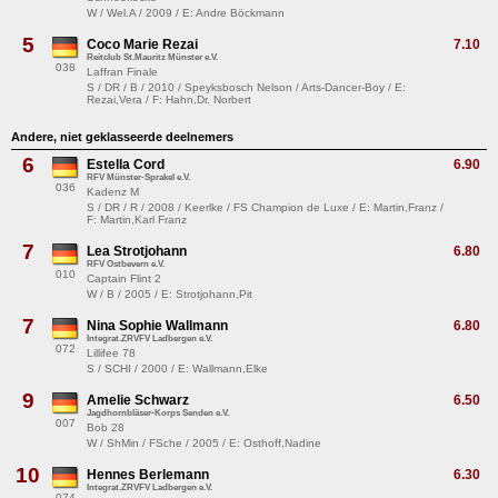
W / Wel.A / 2009 / E: Andre Böckmann
5
Coco Marie Rezai
7.10
Reitclub St.Mauritz Münster e.V.
038
Laffran Finale
S / DR / B / 2010 / Speyksbosch Nelson / Arts-Dancer-Boy / E:
Rezai,Vera / F: Hahn,Dr. Norbert
Andere, niet geklasseerde deelnemers
6
Estella Cord
6.90
RFV Münster-Sprakel e.V.
036
Kadenz M
S / DR / R / 2008 / Keerlke / FS Champion de Luxe / E: Martin,Franz /
F: Martin,Karl Franz
7
Lea Strotjohann
6.80
RFV Ostbevern e.V.
010
Captain Flint 2
W / B / 2005 / E: Strotjohann,Pit
7
Nina Sophie Wallmann
6.80
Integrat.ZRVFV Ladbergen e.V.
072
Lillifee 78
S / SCHI / 2000 / E: Wallmann,Elke
9
Amelie Schwarz
6.50
Jagdhornbläser-Korps Senden e.V.
007
Bob 28
W / ShMin / FSche / 2005 / E: Osthoff,Nadine
10
Hennes Berlemann
6.30
Integrat.ZRVFV Ladbergen e.V.
074