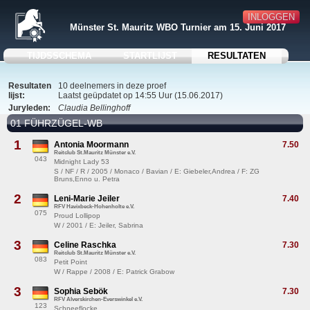
INLOGGEN
Münster St. Mauritz WBO Turnier am 15. Juni 2017
TIJDSSCHEMA
STARTLIJST
RESULTATEN
Resultaten
10 deelnemers in deze proef
lijst:
Laatst geüpdatet op 14:55 Uur (15.06.2017)
Juryleden:
Claudia Bellinghoff
01 FÜHRZÜGEL-WB
1
Antonia Moormann
7.50
Reitclub St.Mauritz Münster e.V.
043
Midnight Lady 53
S / NF / R / 2005 / Monaco / Bavian / E: Giebeler,Andrea / F: ZG
Bruns,Enno u. Petra
2
Leni-Marie Jeiler
7.40
RFV Havixbeck-Hohenholte e.V.
075
Proud Lollipop
W / 2001 / E: Jeiler, Sabrina
3
Celine Raschka
7.30
Reitclub St.Mauritz Münster e.V.
083
Petit Point
W / Rappe / 2008 / E: Patrick Grabow
3
Sophia Sebök
7.30
RFV Alverskirchen-Everswinkel e.V.
123
Schneeflocke