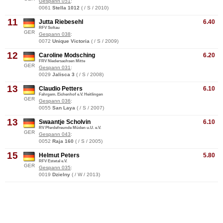
Gespann 051
:
0061
Stella 1012
( / S / 2010)
11
Jutta Riebesehl
6.40
RFV Soltau
GER
Gespann 038
:
0072
Unique Victoria
( / S / 2009)
12
Caroline Modsching
6.20
FRV Niedersachsen Mitte
GER
Gespann 031
:
0029
Jalisca 3
( / S / 2008)
13
Claudio Petters
6.10
Fahrgem. Eichenhof e.V. Heitlingen
GER
Gespann 036
:
0055
San Laya
( / S / 2007)
13
Swaantje Scholvin
6.10
RV Pferdefreunde Müden u.U. e.V.
GER
Gespann 043
:
0052
Raja 160
( / S / 2005)
15
Helmut Peters
5.80
RFV Estetal e.V.
GER
Gespann 035
:
0019
Dzielny
( / W / 2013)