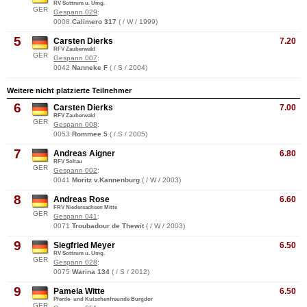
RV Sottrum u. Umg.
GER
Gespann 029
:
0008
Calimero 317
( / W / 1999)
5
Carsten Dierks
7.20
RFV Zauberwald
GER
Gespann 007
:
0042
Nanneke F
( / S / 2004)
Weitere nicht platzierte Teilnehmer
6
Carsten Dierks
7.00
RFV Zauberwald
GER
Gespann 008
:
0053
Rommee 5
( / S / 2005)
7
Andreas Aigner
6.80
RFV Soltau
GER
Gespann 002
:
0041
Moritz v.Kannenburg
( / W / 2003)
8
Andreas Rose
6.60
FRV Niedersachsen Mitte
GER
Gespann 041
:
0071
Troubadour de Thewit
( / W / 2003)
9
Siegfried Meyer
6.50
RV Sottrum u. Umg.
GER
Gespann 028
:
0075
Warina 134
( / S / 2012)
9
Pamela Witte
6.50
Pferde- und Kutschenfreunde Burgdor
GER