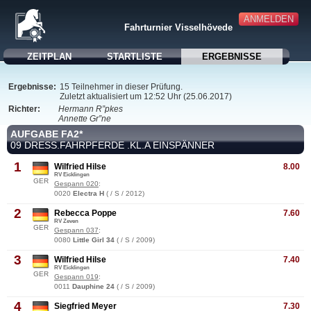
ANMELDEN
Fahrturnier Visselhövede
ZEITPLAN
STARTLISTE
ERGEBNISSE
Ergebnisse:
15 Teilnehmer in dieser Prüfung.
Zuletzt aktualisiert um 12:52 Uhr (25.06.2017)
Richter:
Hermann R”pkes
Annette Gr”ne
AUFGABE FA2*
09 DRESS.FAHRPFERDE .KL.A EINSPÄNNER
1
Wilfried Hilse
8.00
RV Eicklingen
GER
Gespann 020
:
0020
Electra H
( / S / 2012)
2
Rebecca Poppe
7.60
RV Zeven
GER
Gespann 037
:
0080
Little Girl 34
( / S / 2009)
3
Wilfried Hilse
7.40
RV Eicklingen
GER
Gespann 019
:
0011
Dauphine 24
( / S / 2009)
4
Siegfried Meyer
7.30