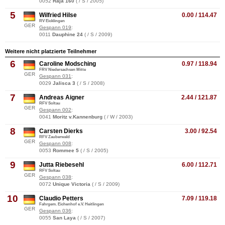
0052
Raja 160
( / S / 2005)
5
Wilfried Hilse
0.00 / 114.47
RV Eicklingen
GER
Gespann 019
:
0011
Dauphine 24
( / S / 2009)
Weitere nicht platzierte Teilnehmer
6
Caroline Modsching
0.97 / 118.94
FRV Niedersachsen Mitte
GER
Gespann 031
:
0029
Jalisca 3
( / S / 2008)
7
Andreas Aigner
2.44 / 121.87
RFV Soltau
GER
Gespann 002
:
0041
Moritz v.Kannenburg
( / W / 2003)
8
Carsten Dierks
3.00 / 92.54
RFV Zauberwald
GER
Gespann 008
:
0053
Rommee 5
( / S / 2005)
9
Jutta Riebesehl
6.00 / 112.71
RFV Soltau
GER
Gespann 038
:
0072
Unique Victoria
( / S / 2009)
10
Claudio Petters
7.09 / 119.18
Fahrgem. Eichenhof e.V. Heitlingen
GER
Gespann 036
:
0055
San Laya
( / S / 2007)