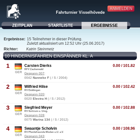
ANMELDEN
Fahrturnier Visselhövede
ZEITPLAN
STARTLISTE
ERGEBNISSE
Ergebnisse:
15 Teilnehmer in dieser Prüfung.
Zuletzt aktualisiert um 12:52 Uhr (25.06.2017)
Richter:
Katrin Steinmetz
10 HINDERNISFAHREN EINSPÄNNER KL. A
1
Carsten Dierks
0.00 / 101.82
RFV Zauberwald
GER
Gespann 007
:
0042
Nanneke F
( / S / 2004)
2
Wilfried Hilse
0.00 / 102.42
RV Eicklingen
GER
Gespann 020
:
0020
Electra H
( / S / 2012)
3
Siegfried Meyer
0.00 / 102.88
RV Sottrum u. Umg.
GER
Gespann 028
:
0075
Warina 134
( / S / 2012)
4
Swaantje Scholvin
0.00 / 108.96
RV Pferdefreunde Müden u.U. e.V.
GER
Gespann 043
: