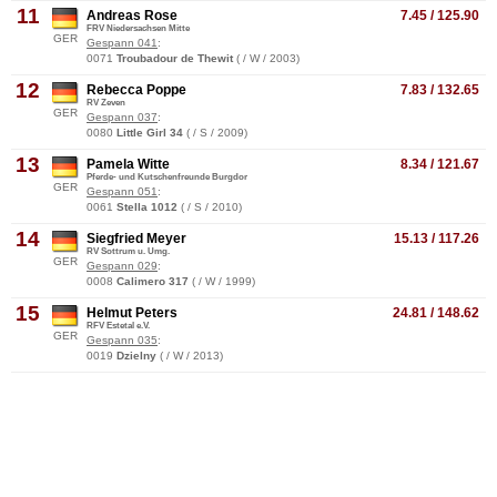
11
Andreas Rose
7.45 / 125.90
FRV Niedersachsen Mitte
GER
Gespann 041
:
0071
Troubadour de Thewit
( / W / 2003)
12
Rebecca Poppe
7.83 / 132.65
RV Zeven
GER
Gespann 037
:
0080
Little Girl 34
( / S / 2009)
13
Pamela Witte
8.34 / 121.67
Pferde- und Kutschenfreunde Burgdor
GER
Gespann 051
:
0061
Stella 1012
( / S / 2010)
14
Siegfried Meyer
15.13 / 117.26
RV Sottrum u. Umg.
GER
Gespann 029
:
0008
Calimero 317
( / W / 1999)
15
Helmut Peters
24.81 / 148.62
RFV Estetal e.V.
GER
Gespann 035
:
0019
Dzielny
( / W / 2013)