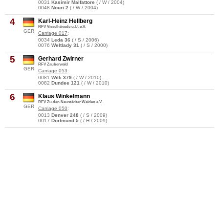
0031
Kasimir Malfattore
( / W / 2004)
0048
Nouri 2
( / W / 2004)
4
Karl-Heinz Hellberg
RFV Visselhövede u.U. e.V.
GER
Carriage 017
:
0034
Leda 36
( / S / 2006)
0076
Weltlady 31
( / S / 2000)
5
Gerhard Zwirner
RFV Zauberwald
GER
Carriage 053
:
0081
Willi 379
( / W / 2010)
0082
Dundee 121
( / W / 2010)
6
Klaus Winkelmann
RFV Zu den Neustädter Weiden e.V.
GER
Carriage 050
:
0013
Denver 248
( / S / 2009)
0017
Dortmund 5
( / H / 2009)