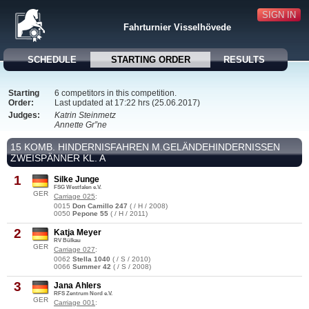
SIGN IN
Fahrturnier Visselhövede
SCHEDULE
STARTING ORDER
RESULTS
Starting
6 competitors in this competition.
Order:
Last updated at 17:22 hrs (25.06.2017)
Judges:
Katrin Steinmetz
Annette Gr”ne
15 KOMB. HINDERNISFAHREN M.GELÄNDEHINDERNISSEN
ZWEISPÄNNER KL. A
1
Silke Junge
FSG Westfalen e.V.
GER
Carriage 025
:
0015
Don Camillo 247
( / H / 2008)
0050
Pepone 55
( / H / 2011)
2
Katja Meyer
RV Bülkau
GER
Carriage 027
:
0062
Stella 1040
( / S / 2010)
0066
Summer 42
( / S / 2008)
3
Jana Ahlers
RFS Zentrum Nord e.V.
GER
Carriage 001
: