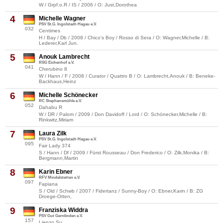
W / Grpf.o.R / IS / 2006 / O: Just,Dorothea
4
Michelle Wagner
PSV St.G. Ingolstadt-Hagau e.V.
032
Centimes
H / Bay / Db / 2008 / Chico's Boy / Rosso di Sera / O: Wagner,Michelle / B:
Lederer,Karl Jun.
5
Anouk Lambrecht
RSG Eichenhof e.V.
041
Cherubino 8
W / Hann / F / 2008 / Curator / Quattro B / O: Lambrecht,Anouk / B: Beneke-
Backhaus,Heinz
6
Michelle Schönecker
RC Stephansmühle e.V.
052
Dahabu R
W / DR / Palom / 2009 / Don Davidoff / Lord / O: Schönecker,Michelle / B:
Rinkwitz,Miriam
7
Laura Zilk
PSV St.G. Ingolstadt-Hagau e.V.
095
Fair Lady 374
S / Hann / Df / 2009 / Fürst Rousseau / Don Frederico / O: Zilk,Monika / B:
Bergmann,Martin
8
Karin Ebner
RFV Mindelstetten e.V.
097
Fapiana
S / Old / Schwb / 2007 / Fidertanz / Sunny-Boy / O: Ebner,Karin / B: ZG
Droege-Otten,
9
Franziska Widdra
PSV Gut Gernlinden e.V.
157
Lienzo Su