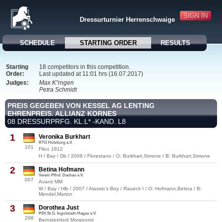
SIGN IN
Dressurturnier Herrenschwaige
SCHEDULE
STARTING ORDER
RESULTS
Starting
18 competitors in this competition.
Order:
Last updated at 11:01 hrs (16.07.2017)
Judges:
Max K”rngen
Petra Schmidt
PREIS GEGEBEN VON KESSEL AG LENTING
EHRENPREIS. ALLIANZ KORNES
08 DRESSURPRFG. KL.L* -KAND. L8
1
Veronika Burkhart
RTG Holzburg e.V.
101
Filou 1812
H / Bay / Db / 2006 / Florestano / O: Burkhart,Simone / B: Burkhart,Simone
2
Betina Hofmann
Verein Pffrd. Dachau e.V.
007
Avanti MM
W / Bay / Hlb / 2007 / Alassio's Boy / Raueck I / O: Hofmann,Betina / B:
Mendel,Marion
3
Dorothea Just
PSV St.G. Ingolstadt-Hagau e.V.
298
Bernsteinlord Morgenrot