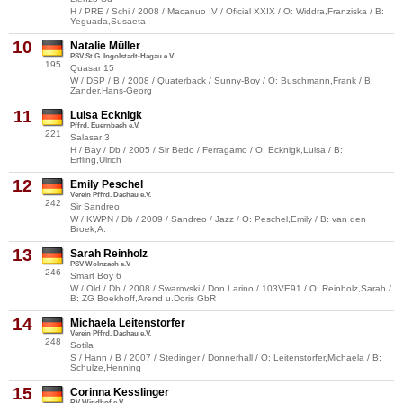
H / PRE / Schi / 2008 / Macanuo IV / Oficial XXIX / O: Widdra,Franziska / B:
Yeguada,Susaeta
10
Natalie Müller
PSV St.G. Ingolstadt-Hagau e.V.
195
Quasar 15
W / DSP / B / 2008 / Quaterback / Sunny-Boy / O: Buschmann,Frank / B:
Zander,Hans-Georg
11
Luisa Ecknigk
Pffrd. Euernbach e.V.
221
Salasar 3
H / Bay / Db / 2005 / Sir Bedo / Ferragamo / O: Ecknigk,Luisa / B:
Erfling,Ulrich
12
Emily Peschel
Verein Pffrd. Dachau e.V.
242
Sir Sandreo
W / KWPN / Db / 2009 / Sandreo / Jazz / O: Peschel,Emily / B: van den
Broek,A.
13
Sarah Reinholz
PSV Wolnzach e.V
246
Smart Boy 6
W / Old / Db / 2008 / Swarovski / Don Larino / 103VE91 / O: Reinholz,Sarah /
B: ZG Boekhoff,Arend u.Doris GbR
14
Michaela Leitenstorfer
Verein Pffrd. Dachau e.V.
248
Sotila
S / Hann / B / 2007 / Stedinger / Donnerhall / O: Leitenstorfer,Michaela / B:
Schulze,Henning
15
Corinna Kesslinger
RV Windhof e.V.