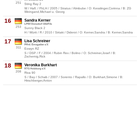
251
Sting Ray 2
W / Hafl. / FhLH / 2005 / Stratus / Almbube / O: Kesslinger,Corinna / B: ZG
Weingand,Michael u. Georg
16
Sandra Kerner
LPSV Donzdorf Alb/Fils
253
Sunny Black 2
H / Württ / R / 2010 / Sirtaki / Diderot / O: Kerner,Sandra / B: Kerner,Sandra
17
Lisa Schreiner
Pffrd. Ernsgaden e.V.
311
Eowyn RZ
S / DSP / F / 2004 / Rubin Rex / Bolino / O: Schreiner,Josef / B:
Zschernig,Rick
18
Veronika Burkhart
RTG Holzburg e.V.
208
Riva 90
S / Bay / Schwb / 2007 / Sorento / Rapallo / O: Burkhart,Simone / B:
Hirschberger,Anton