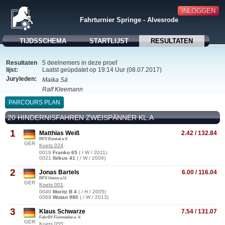
INLOGGEN
Fahrturnier Springe - Alvesrode
TIJDSSCHEMA
STARTLIJST
RESULTATEN
Resultaten
5 deelnemers in deze proef
lijst:
Laatst geüpdatet op 19:14 Uur (08.07.2017)
Juryleden:
Maika Sá
Ralf Kleemann
PARCOURS PLAN
20 HINDERNISFAHREN ZWEISPÄNNER KL.A
1
Matthias Weiß
2.42 / 132.84
RFV Estetal e.V.
GER
Koets 024
:
0019
Franko 65
( / W / 2011)
0021
Ibikus 41
( / W / 2009)
2
Jonas Bartels
6.00 / 116.04
RFV Uetze u.U.
GER
Koets 001
:
0040
Moritz B 4
( / H / 2005)
0069
Wotan 980
( / W / 2013)
3
Klaus Schwarze
7.54 / 131.07
FahrSV Fümmelse e. V.
GER
Koets 055
: