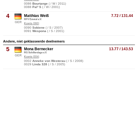
0086
Bourtange
( / W / 2011)
0088
Pal³ S
( / W / 2001)
4
Matthias Weiß
7.72 / 131.44
RFV Estetal e.V.
GER
Koets 060
:
0090
Sobiene
( / S / 2007)
0091
Wespona
( / S / 2001)
Andere, niet geklasseerde deelnemers
5
Mona Bernecker
13.77 / 143.53
RG Schillerslage e.V.
GER
Koets 004
:
0002
Anneke von Westerau
( / S / 2008)
0029
Linda 328
( / S / 2005)