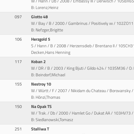
W / Hann / Db / 2008 / Embassy III / Derwisch / 105BX65 
B: Lorenz,Heinz
097
Giotto 48
W / Bay / B / 2000 / Gambrinus / Positively xx / 102ZO11 
B: Nefzger,Brigitte
106
Herzgold 5
S / Hann / B / 2008 / Herzensdieb / Brentano II / 105CH31
Decken,Hans Henning
117
Koban 2
W / DR / B / 2003 / King Bjuti / Gildo 424 / 103SM36 / O:
B: Beindorf,Michael
155
Nestroy 10
W / Württ / F / 2007 / Nikidam du Chateau / Borovansky / 
B: Hõnzi,Thomas
150
Na Opak TS
W / Trak. / Db / 2000 / Hamlet Go / Dukat AA / 103HV73 /
B: Siedlanowski,Tomasz
251
Stalliwa T