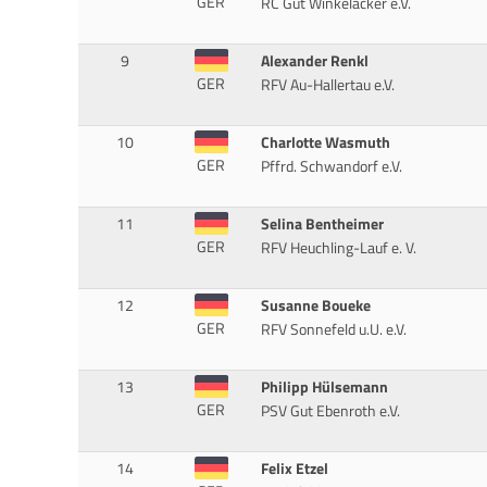
GER
RC Gut Winkelacker e.V.
9
Alexander Renkl
GER
RFV Au-Hallertau e.V.
10
Charlotte Wasmuth
GER
Pffrd. Schwandorf e.V.
11
Selina Bentheimer
GER
RFV Heuchling-Lauf e. V.
12
Susanne Boueke
GER
RFV Sonnefeld u.U. e.V.
13
Philipp Hülsemann
GER
PSV Gut Ebenroth e.V.
14
Felix Etzel