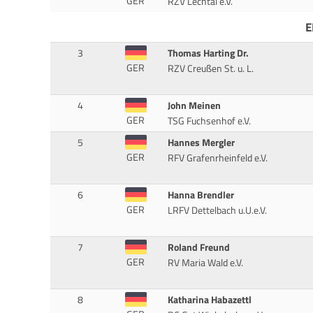
GER
RZV Lechtal e.V.
E
3
Thomas Harting Dr.
GER
RZV Creußen St. u. L.
4
John Meinen
GER
TSG Fuchsenhof e.V.
5
Hannes Mergler
GER
RFV Grafenrheinfeld e.V.
6
Hanna Brendler
GER
LRFV Dettelbach u.U.e.V.
7
Roland Freund
GER
RV Maria Wald e.V.
8
Katharina Habazettl