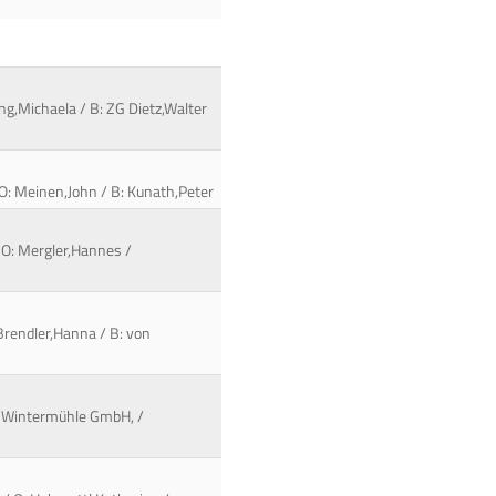
ng,Michaela / B: ZG Dietz,Walter
 O: Meinen,John / B: Kunath,Peter
 O: Mergler,Hannes /
 Brendler,Hanna / B: von
ort Wintermühle GmbH, /