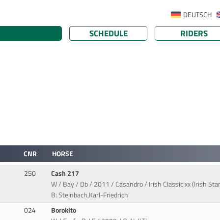
DEUTSCH
SCHEDULE
RIDERS
CNR
HORSE
250
Cash 217
W / Bay / Db / 2011 / Casandro / Irish Classic xx (Irish Star)
B: Steinbach,Karl-Friedrich
024
Borokito