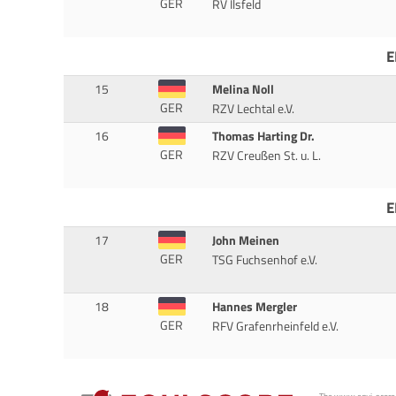
GER
RV Ilsfeld
E
15
Melina Noll
GER
RZV Lechtal e.V.
16
Thomas Harting Dr.
GER
RZV Creußen St. u. L.
E
17
John Meinen
GER
TSG Fuchsenhof e.V.
18
Hannes Mergler
GER
RFV Grafenrheinfeld e.V.