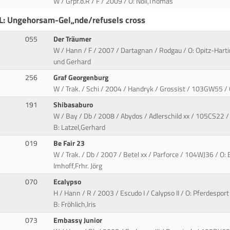
W / Grpf.o.R / F / 2009 / O: Noll,Thomas
L: Ungehorsam-Gel„nde/refusels cross
055
Der Träumer
W / Hann / F / 2007 / Dartagnan / Rodgau / O: Opitz-Harti
und Gerhard
256
Graf Georgenburg
W / Trak. / Schi / 2004 / Handryk / Grossist / 103GW55 /
191
Shibasaburo
W / Bay / Db / 2008 / Abydos / Adlerschild xx / 105CS22 /
B: Latzel,Gerhard
019
Be Fair 23
W / Trak. / Db / 2007 / Betel xx / Parforce / 104WJ36 / O:
Imhoff,Frhr. Jörg
070
Ecalypso
H / Hann / R / 2003 / Escudo I / Calypso II / O: Pferdesp
B: Fröhlich,Iris
073
Embassy Junior