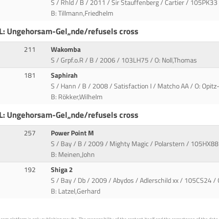
S / Rhld / B / 2011 / Sir Stauffenberg / Cartier / 105PK33 /
B: Tillmann,Friedhelm
L: Ungehorsam-Gel„nde/refusels cross
211
Wakomba
S / Grpf.o.R / B / 2006 / 103LH75 / O: Noll,Thomas
181
Saphirah
S / Hann / B / 2008 / Satisfaction I / Matcho AA / O: Opitz
B: Rökker,Wilhelm
L: Ungehorsam-Gel„nde/refusels cross
257
Power Point M
S / Bay / B / 2009 / Mighty Magic / Polarstern / 105HX88
B: Meinen,John
192
Shiga 2
S / Bay / Db / 2009 / Abydos / Adlerschild xx / 105CS24 / 
B: Latzel,Gerhard