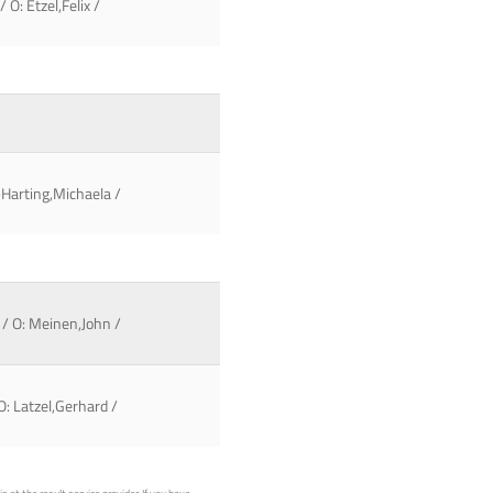
 O: Etzel,Felix /
-Harting,Michaela /
 / O: Meinen,John /
O: Latzel,Gerhard /