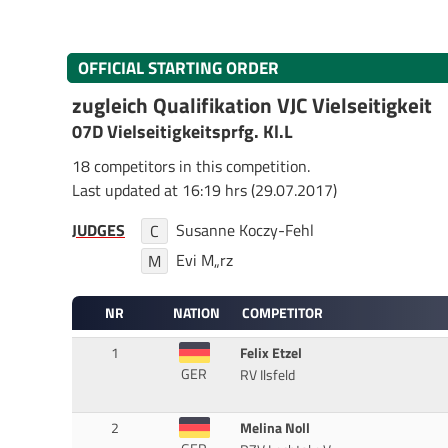
OFFICIAL STARTING ORDER
zugleich Qualifikation VJC Vielseitigkeit
07D Vielseitigkeitsprfg. Kl.L
18 competitors in this competition.
Last updated at 16:19 hrs (29.07.2017)
JUDGES
Susanne Koczy-Fehl
C
Evi M„rz
M
NR
NATION
COMPETITOR
1
Felix Etzel
GER
RV Ilsfeld
2
Melina Noll