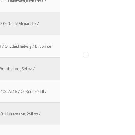
/ O: Habazettl,Katharina /
/ O: Renkl,Alexander /
 / O: Eder,Hedwig / B: von der
 Bentheimer,Selina /
104WJ46 / O: Boueke,Till /
 O: Hülsemann,Philipp /