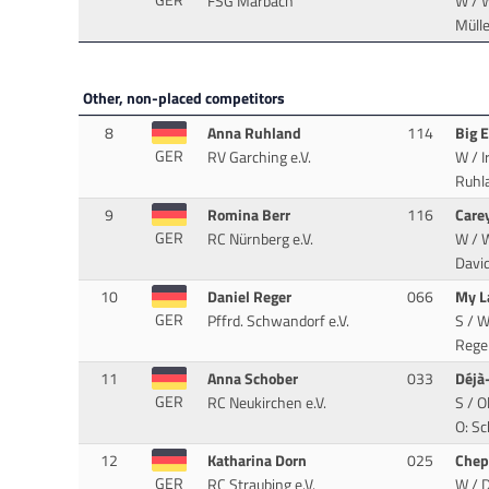
FSG Marbach
W / W
Mülle
Other, non-placed competitors
8
Anna Ruhland
114
Big 
GER
RV Garching e.V.
W / I
Ruhla
9
Romina Berr
116
Care
GER
RC Nürnberg e.V.
W / W
Davi
10
Daniel Reger
066
My L
GER
Pffrd. Schwandorf e.V.
S / W
Rege
11
Anna Schober
033
Déjà
GER
RC Neukirchen e.V.
S / O
O: S
12
Katharina Dorn
025
Chep
GER
RC Straubing e.V.
W / D