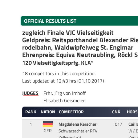
OFFICIAL RESULTS LIST
zugleich Finale VJC Vielseitigkeit
Geldpreis: Reitsporthandel Alexander Ri
rodelbahn, Waldwipfelweg St. Englmar
Ehrenpreis: Equiva Neutraubling, Röckl S
12D Vielseitigkeitsprfg. Kl.A*
18 competitors in this competition.
Last updated at 12:43 hrs (01.10.2017)
JUDGES
Frhr. J”rg von Imhoff
Elisabeth Geismeier
RANK
NATION
COMPETITOR
CNR
HORS
1
Magdalena Kerscher
017
Cail
GER
Schwarzachtaler RFV
W / B
Kollerhof e.V.
Kersc