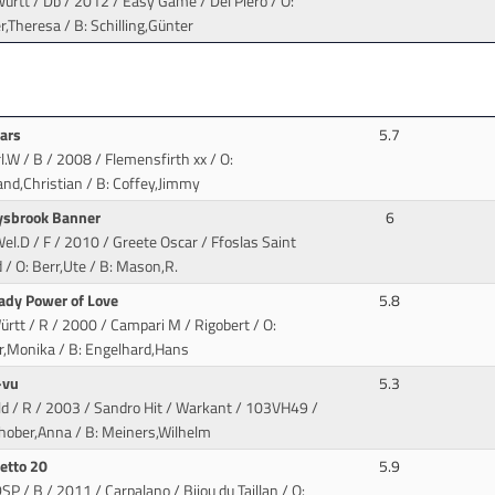
ürtt / Db / 2012 / Easy Game / Del Piero
/ O:
r,Theresa / B: Schilling,Günter
Ears
5.7
rl.W / B / 2008 / Flemensfirth xx
/ O:
nd,Christian / B: Coffey,Jimmy
ysbrook Banner
6
el.D / F / 2010 / Greete Oscar / Ffoslas Saint
d
/ O: Berr,Ute / B: Mason,R.
ady Power of Love
5.8
ürtt / R / 2000 / Campari M / Rigobert
/ O:
r,Monika / B: Engelhard,Hans
-vu
5.3
ld / R / 2003 / Sandro Hit / Warkant
/ 103VH49 /
chober,Anna / B: Meiners,Wilhelm
etto 20
5.9
SP / B / 2011 / Carpalano / Bijou du Taillan
/ O: