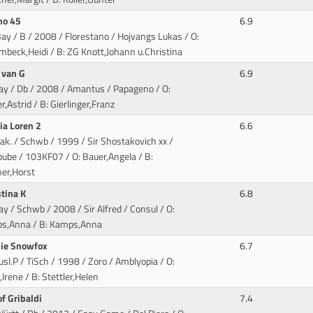
ino 45
6.9
ay / B / 2008 / Florestano / Hojvangs Lukas
/ O:
beck,Heidi / B: ZG Knott,Johann u.Christina
i van G
6.9
Bay / Db / 2008 / Amantus / Papageno
/ O:
r,Astrid / B: Gierlinger,Franz
ia Loren 2
6.6
rak. / Schwb / 1999 / Sir Shostakovich xx /
bube
/ 103KF07 / O: Bauer,Angela / B:
ner,Horst
stina K
6.8
ay / Schwb / 2008 / Sir Alfred / Consul
/ O:
s,Anna / B: Kamps,Anna
ie Snowfox
6.7
usl.P / TiSch / 1998 / Zoro / Amblyopia
/ O:
,Irene / B: Stettler,Helen
of Gribaldi
7.4