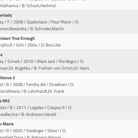
,Katharina / B: Schack,Hartmut
enlady
ay / F / 2008 / Quaterback / Pour Plaisir
/ O:
iner,Alexandra / B: Schreder,Martin
nlawn True Enough
rpf.o.R / Schi / 2004
/ O: Berr,Ute
ha
ay / Schwb / 2010 / Black Jack / Rio Negro
/ O:
ayr,Dr. Angelika / B: Freiherr von Schön,Dr. Hans
 Venue 2
ld / B / 2008 / Fandsy AA / Stradivari
/ O:
ter,Viktoria / B: Lehnhardt,Dr. Frank
a 992
olst / B / 2011 / Legolas / Calypso II
/ O:
außer,Ina / B: Andresen,Harald
a-Marie
ld / R / 2005 / Stedinger / Silvio I
/ O:
erfeld,Tanja / B: Behrens,Werner