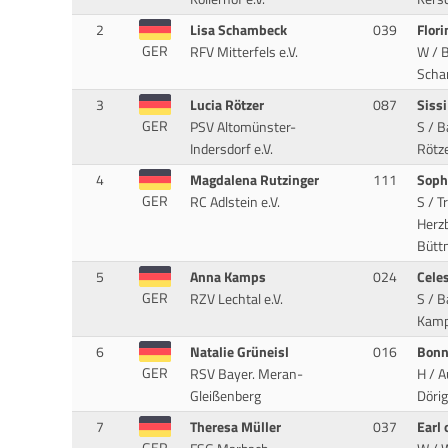
2
Lisa Schambeck
039
Flor
GER
RFV Mitterfels e.V.
W / B
Scham
3
Lucia Rötzer
087
Siss
GER
PSV Altomünster-
S / 
Indersdorf e.V.
Rötze
4
Magdalena Rutzinger
111
Soph
GER
RC Adlstein e.V.
S / T
Herz
Bütt
5
Anna Kamps
024
Cele
GER
RZV Lechtal e.V.
S / B
Kamp
6
Natalie Grüneisl
016
Bonn
GER
RSV Bayer. Meran-
H / A
Gleißenberg
Dörig
7
Theresa Müller
037
Earl 
GER