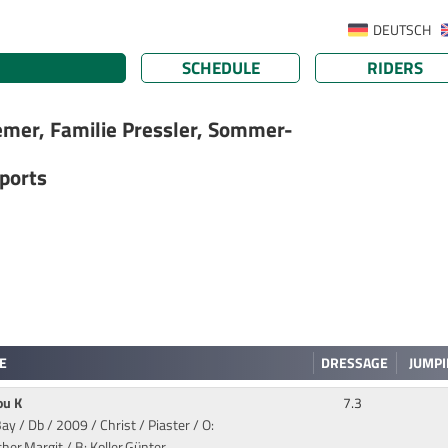
DEUTSCH
SCHEDULE
RIDERS
emer, Familie Pressler, Sommer-
ports
E
DRESSAGE
JUMP
lou K
7.3
ay / Db / 2009 / Christ / Piaster
/ O:
her,Margit / B: Koller,Günter