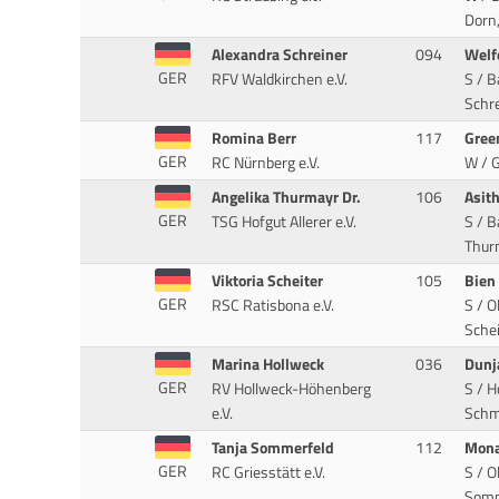
Dorn
Alexandra Schreiner
094
Welf
GER
RFV Waldkirchen e.V.
S / B
Schre
Romina Berr
117
Gree
GER
RC Nürnberg e.V.
W / G
Angelika Thurmayr Dr.
106
Asit
GER
TSG Hofgut Allerer e.V.
S / B
Thurm
Viktoria Scheiter
105
Bien
GER
RSC Ratisbona e.V.
S / O
Schei
Marina Hollweck
036
Dunj
GER
RV Hollweck-Höhenberg
S / H
e.V.
Schm
Tanja Sommerfeld
112
Mon
GER
RC Griesstätt e.V.
S / O
Somm