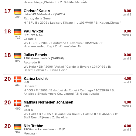
Hassenbürger,Christoph / Z: Schäfer,Manuela
17
Christof Kauert
8.00
Union 1861 Schönebeck e.V. (3000110
round 2
403
Ragazy de la Serre
H / SF / B / 2005 / Lupicor / Kildare III / 103MV06 / B: Kauert,Christof
18
Paul Wiktor
0.00
RFV Trent 82 e.V.
round 1
719
Cesare 7
W / OS / B / 2009 / Canturano / Juventus / 105MW32 / B:
Huenemoerder, Jörg / Z: Hünemörder, Jörg
18
Julius Bescht
0.00
RSG Uelzener Land e. V. (366411032)
round 1
027
Ascoredo H
W / Holst / Db / 2006 / Askari / Cor de la Bryere / 104DP56 / B:
Bescht,Helmar / Z: Heinz,Heino
20
Karina Leichle
4.00
DEN
round 1
463
Bonaire 5
H / OS / F / 2003 / Baloubet du Rouet / Carthago / 102SR96 / B:
Antelope Showjumpers Co., Limited / Z: Gestüt Lewitz
20
Mathias Norheden Johansen
4.00
DEN
round 1
460
Balu U
W / Holst / B / 2005 / Baloubet du Rouet / Caletto II / 104NM99 / B:
Stall Tjeert Rijkens / Z: Urs Alois
20
Nils Trebbe
4.00
RFV Gustav Rau Westbevern e. V. (46
round 1
367
Montina 4