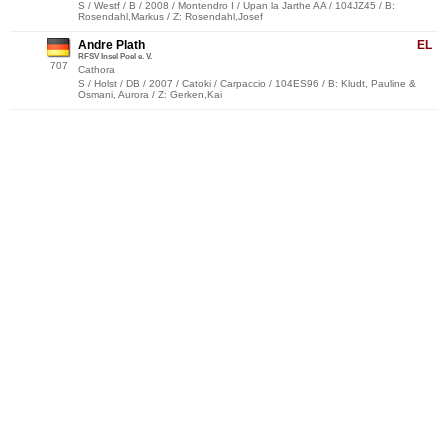
S / Westf / B / 2008 / Montendro I / Upan la Jarthe AA / 104JZ45 / B:
Rosendahl,Markus / Z: Rosendahl,Josef
Andre Plath
EL
RFSV Insel Poel e. V.
707
Cathora
S / Holst / DB / 2007 / Catoki / Carpaccio / 104ES96 / B: Kludt, Pauline &
Osmani, Aurora / Z: Gerken,Kai