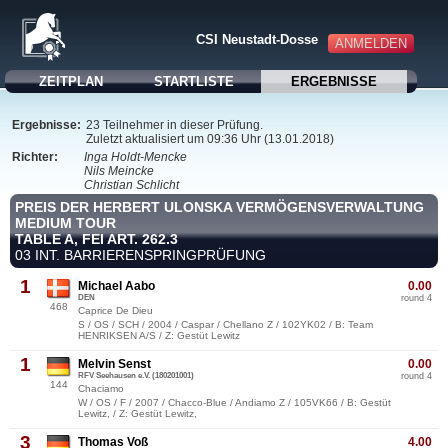
CSI Neustadt-Dosse
ANMELDEN
ZEITPLAN
STARTLISTE
ERGEBNISSE
Ergebnisse:
23 Teilnehmer in dieser Prüfung.
Zuletzt aktualisiert um 09:36 Uhr (13.01.2018)
Richter:
Inga Holdt-Mencke
Nils Meincke
Christian Schlicht
PREIS DER HERBERT ULONSKA VERMÖGENSVERWALTUNG
MEDIUM TOUR
TABLE A, FEI ART. 262.3
03 INT. BARRIERENSPRINGPRÜFUNG
1
Michael Aabo
0.00
DEN
round 4
468
Caprice De Dieu
S / OS / SCH / 2004 / Caspar / Chellano Z / 102YK02 / B: Team
HENRIKSEN A/S / Z: Gestüt Lewitz
1
Melvin Senst
0.00
RFV Seehausen e.V. (180201001)
round 4
144
Chaciamo
W / OS / F / 2007 / Chacco-Blue / Andiamo Z / 105VK66 / B: Gestüt
Lewitz, / Z: Gestüt Lewitz,
3
Thomas Voß
4.00