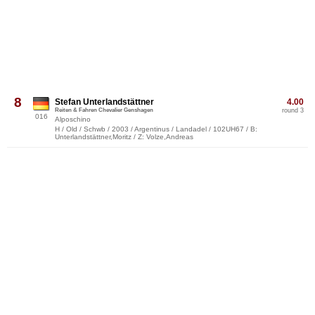
8
Stefan Unterlandstättner
4.00
Reiten & Fahren Chevalier Genshagen
round 3
016
Alposchino
H / Old / Schwb / 2003 / Argentinus / Landadel / 102UH67 / B:
Unterlandstättner,Moritz / Z: Volze,Andreas