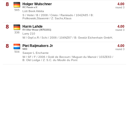
8
Holger Wulschner
4.00
RC Passin e.V.
round 3
565
Lütt Beek Akkita
S / Holst / B / 2008 / Cristo / Ramirado / 104ZA65 / B:
Polikowski,Slawomir / Z: Sachs,Klaus
8
Harm Lahde
4.00
RV Aller-Weser (367511011)
round 3
336
Larry 210
W / Grpf.o.R / Schi / 2006 / 104NZ67 / B: Gestüt Eichenhain GmbH,
8
Piet Raijmakers Jr
4.00
NED
round 3
504
Sawyer L Enchante
W / SF / F / 2006 / Gold de Becourt / Muguet du Manoir / 103ZE63 /
B: Old Lodge / Z: S.C. du Moulin du Pont