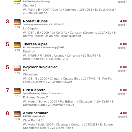
RFV Höllnhof e.V.Schülp
round 4
527
Chando 2
W / Württ / B / 2007 / Con Air / Quintero / 103VD88 / B: Beck,Oliver /
Z: Schuler,Lorenz
3
Robert Bruhns
4.00
Jumping Arena Gadow e.V. (180291031
round 4
339
Le Cequilo
W / DSP / B / 2009 / Le Co Q As / Cancoon (Cocoon) / 105AX21 / B:
Bruhns,Robert / Z: Bruhns,Harald u.Robert
5
Theresa Ripke
8.00
RV Südangeln e.V.Süderbrarup (27059
round 4
278
Dustinov
W / KWPN / R / 2008 / Ustinov / Concorde / 104MU75 / B:
Ripke,Andreas / Z: Sleutels,T.A.J.
5
Wojciech Wojcianiec
8.00
POL
round 4
475
Chintablue
W / OS / B / 2009 / Chintan / Chacco-Blue / 104TV43 / B: Pro-Fur
Farm Equipment / Z: Gestuet Lewitz
7
Dirk Klaproth
0.00
Sportförderung Löwen Classics e. V.
round 4
631
Following Dream D
W / Hann / Schwb / 2009 / For Edition I / Chasseur I / 104ZY20 / B:
Dammann,Klaus / Z: Dammann,Klaus
8
Amke Stroman
4.00
RFV Richelsdorf e.V.
round 3
588
Clear Round 14
W / Holst / Schi / 2007 / Clearway / Colman / 104DM13 / B: Berger
Sportpferde GmbH, / Z: Struve,Heinz