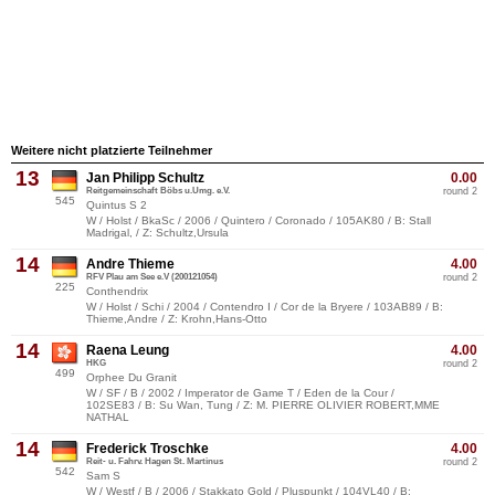
Weitere nicht platzierte Teilnehmer
13
Jan Philipp Schultz
0.00
Reitgemeinschaft Böbs u.Umg. e.V.
round 2
545
Quintus S 2
W / Holst / BkaSc / 2006 / Quintero / Coronado / 105AK80 / B: Stall
Madrigal, / Z: Schultz,Ursula
14
Andre Thieme
4.00
RFV Plau am See e.V (200121054)
round 2
225
Conthendrix
W / Holst / Schi / 2004 / Contendro I / Cor de la Bryere / 103AB89 / B:
Thieme,Andre / Z: Krohn,Hans-Otto
14
Raena Leung
4.00
HKG
round 2
499
Orphee Du Granit
W / SF / B / 2002 / Imperator de Game T / Eden de la Cour /
102SE83 / B: Su Wan, Tung / Z: M. PIERRE OLIVIER ROBERT,MME
NATHAL
14
Frederick Troschke
4.00
Reit- u. Fahrv. Hagen St. Martinus
round 2
542
Sam S
W / Westf / B / 2006 / Stakkato Gold / Pluspunkt / 104VL40 / B: