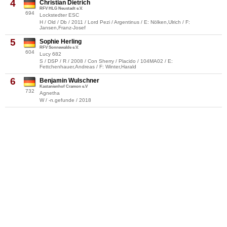
4
Christian Dietrich
RFV HLG Neustadt e.V.
694
Lockstedter ESC
H / Old / Db / 2011 / Lord Pezi / Argentinus / E: Nölken,Ulrich / F:
Jansen,Franz-Josef
5
Sophie Herling
RFV Sonnewalde e.V.
604
Lucy 682
S / DSP / R / 2008 / Con Sherry / Placido / 104MA02 / E:
Fettchenhauer,Andreas / F: Winter,Harald
6
Benjamin Wulschner
Kastanienhof Cramon e.V
732
Agnetha
W / -n.gefunde / 2018