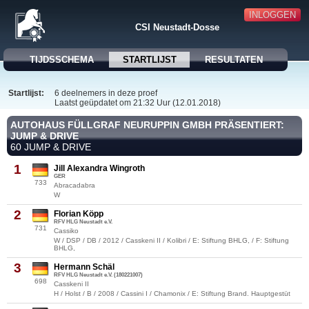
INLOGGEN
CSI Neustadt-Dosse
TIJDSSCHEMA
STARTLIJST
RESULTATEN
Startlijst:
6 deelnemers in deze proef
Laatst geüpdatet om 21:32 Uur (12.01.2018)
AUTOHAUS FÜLLGRAF NEURUPPIN GMBH PRÄSENTIERT:
JUMP & DRIVE
60 JUMP & DRIVE
1
Jill Alexandra Wingroth
GER
733
Abracadabra
W
2
Florian Köpp
RFV HLG Neustadt e.V.
731
Cassiko
W / DSP / DB / 2012 / Casskeni II / Kolibri / E: Stiftung BHLG, / F: Stiftung
BHLG,
3
Hermann Schäl
RFV HLG Neustadt e.V. (180221007)
698
Casskeni II
H / Holst / B / 2008 / Cassini I / Chamonix / E: Stiftung Brand. Hauptgestüt