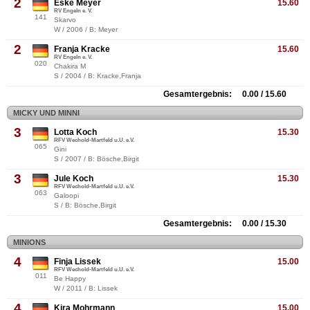
2
Eske Meyer
15.60
RV Engeln e. V.
141
Skarvo
W / 2006 / B: Meyer
2
Franja Kracke
15.60
RV Engeln e. V.
020
Chakira M
S / 2004 / B: Kracke,Franja
Gesamtergebnis: 0.00 / 15.60
MICKY UND MINNI
3
Lotta Koch
15.30
RFV Wechold-Martfeld u.U. e.V.
065
Gini
S / 2007 / B: Bösche,Birgit
3
Jule Koch
15.30
RFV Wechold-Martfeld u.U. e.V.
063
Galoopi
S / B: Bösche,Birgit
Gesamtergebnis: 0.00 / 15.30
MINIONS
4
Finja Lissek
15.00
RFV Wechold-Martfeld u.U. e.V.
011
Be Happy
W / 2011 / B: Lissek
4
Kira Mohrmann
15.00