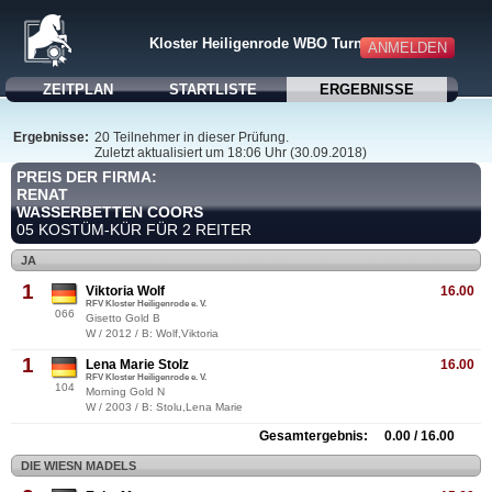
Kloster Heiligenrode WBO Turnier 2018
ANMELDEN
ZEITPLAN
STARTLISTE
ERGEBNISSE
Ergebnisse:
20 Teilnehmer in dieser Prüfung.
Zuletzt aktualisiert um 18:06 Uhr (30.09.2018)
PREIS DER FIRMA:
RENAT
WASSERBETTEN COORS
05 KOSTÜM-KÜR FÜR 2 REITER
JA
1
Viktoria Wolf
16.00
RFV Kloster Heiligenrode e. V.
066
Gisetto Gold B
W / 2012 / B: Wolf,Viktoria
1
Lena Marie Stolz
16.00
RFV Kloster Heiligenrode e. V.
104
Morning Gold N
W / 2003 / B: Stolu,Lena Marie
Gesamtergebnis: 0.00 / 16.00
DIE WIESN MADELS