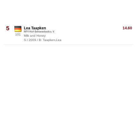
5
Lea Taapken
14.60
RFV Hof-Schierenbeck e. V.
101
Milk and Honey
S / 2009 / B: Taapken,Lea