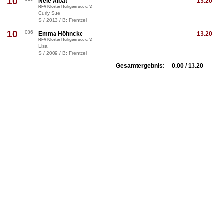
10
Nele Albat
13.20
RFV Kloster Heiligenrode e. V.
Curly Sue
S / 2013 / B: Frentzel
10
086
Emma Höhncke
13.20
RFV Kloster Heiligenrode e. V.
Lisa
S / 2009 / B: Frentzel
Gesamtergebnis: 0.00 / 13.20