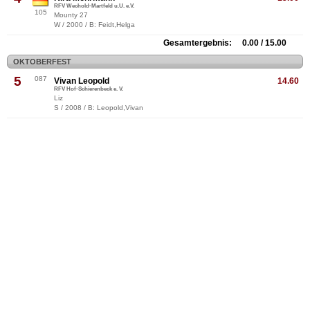
RFV Wechold-Martfeld u.U. e.V.
105
Mounty 27
W / 2000 / B: Feidt,Helga
Gesamtergebnis: 0.00 / 15.00
OKTOBERFEST
5
087
Vivan Leopold
14.60
RFV Hof-Schierenbeck e. V.
Liz
S / 2008 / B: Leopold,Vivan