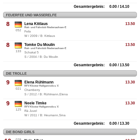
Gesamtergebnis: 0.00 / 14.10
FEUERFEE UND WASSERELFE
8
Lena Kittlaus
13.50
Reit- und Fahrclub Niedersachsen-E
052
Felix
W / 2009 / B: Kittlaus
8
Tomke Du Moulin
13.50
Reit- und Fahrclub Niedersachsen-E
133
Schakal 5
S / 2004 / B: Du Moulin
Gesamtergebnis: 0.00 / 13.50
DIE TROLLE
9
Elena Rühlmann
13.30
RFV Kloster Heiligenrode e. V.
021
Chamberry
S / 2012 / B: Rühlmann,Elena
9
Neele Timke
13.30
RFV Kloster Heiligenrode e. V.
125
Rä Juvel
W / 2011 / B: Heumann,Sina
Gesamtergebnis: 0.00 / 13.30
DIE BOND GIRLS
029