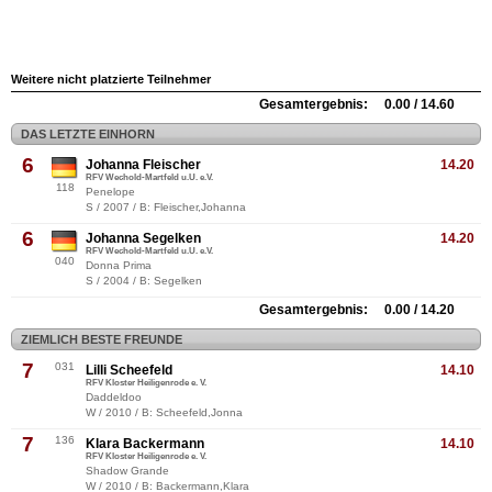
Weitere nicht platzierte Teilnehmer
Gesamtergebnis: 0.00 / 14.60
DAS LETZTE EINHORN
6
Johanna Fleischer
14.20
RFV Wechold-Martfeld u.U. e.V.
118
Penelope
S / 2007 / B: Fleischer,Johanna
6
Johanna Segelken
14.20
RFV Wechold-Martfeld u.U. e.V.
040
Donna Prima
S / 2004 / B: Segelken
Gesamtergebnis: 0.00 / 14.20
ZIEMLICH BESTE FREUNDE
7
031
Lilli Scheefeld
14.10
RFV Kloster Heiligenrode e. V.
Daddeldoo
W / 2010 / B: Scheefeld,Jonna
7
136
Klara Backermann
14.10
RFV Kloster Heiligenrode e. V.
Shadow Grande
W / 2010 / B: Backermann,Klara