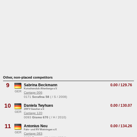
Other, non-placed competitors
9
Sabrina Beckmann
0.00 / 129.76
Kutschenclub Altenberge e.V.
GER
Carriage 006
:
0171
Serafina 58
( / S / 2008)
10
Daniela Twyhues
0.00 / 130.07
ZRFV Gescher e.V.
GER
Carriage 120
:
0093
Gismo 670
( / H / 2010)
11
Antonius Neu
0.00 / 134.26
Fahr- und RV Wettringen e.V.
GER
Carriage 083
: