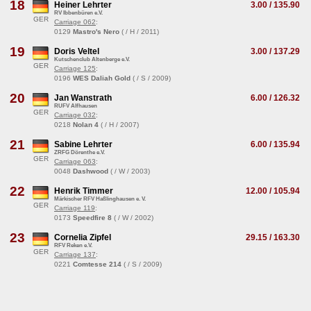
18
Heiner Lehrter
3.00 / 135.90
RV Ibbenbüren e.V.
GER
Carriage 062
:
0129
Mastro's Nero
( / H / 2011)
19
Doris Veltel
3.00 / 137.29
Kutschenclub Altenberge e.V.
GER
Carriage 125
:
0196
WES Daliah Gold
( / S / 2009)
20
Jan Wanstrath
6.00 / 126.32
RUFV Alfhausen
GER
Carriage 032
:
0218
Nolan 4
( / H / 2007)
21
Sabine Lehrter
6.00 / 135.94
ZRFG Dörenthe e.V.
GER
Carriage 063
:
0048
Dashwood
( / W / 2003)
22
Henrik Timmer
12.00 / 105.94
Märkischer RFV Haßlinghausen e. V.
GER
Carriage 119
:
0173
Speedfire 8
( / W / 2002)
23
Cornelia Zipfel
29.15 / 163.30
RFV Reken e.V.
GER
Carriage 137
:
0221
Comtesse 214
( / S / 2009)