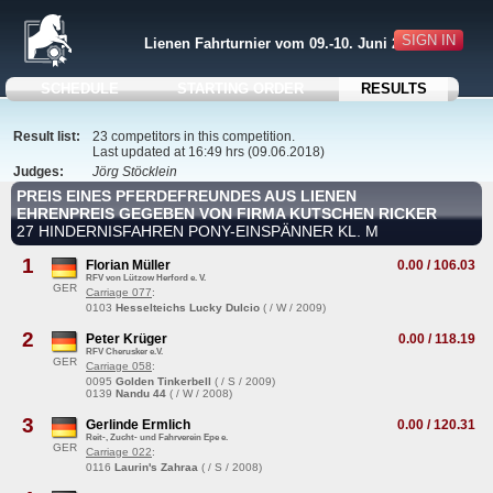
SIGN IN
Lienen Fahrturnier vom 09.-10. Juni 2018
SCHEDULE
STARTING ORDER
RESULTS
Result list:
23 competitors in this competition.
Last updated at 16:49 hrs (09.06.2018)
Judges:
Jörg Stöcklein
PREIS EINES PFERDEFREUNDES AUS LIENEN
EHRENPREIS GEGEBEN VON FIRMA KUTSCHEN RICKER
27 HINDERNISFAHREN PONY-EINSPÄNNER KL. M
1
Florian Müller
0.00 / 106.03
RFV von Lützow Herford e. V.
GER
Carriage 077
:
0103
Hesselteichs Lucky Dulcio
( / W / 2009)
2
Peter Krüger
0.00 / 118.19
RFV Cherusker e.V.
GER
Carriage 058
:
0095
Golden Tinkerbell
( / S / 2009)
0139
Nandu 44
( / W / 2008)
3
Gerlinde Ermlich
0.00 / 120.31
Reit-, Zucht- und Fahrverein Epe e.
GER
Carriage 022
:
0116
Laurin's Zahraa
( / S / 2008)