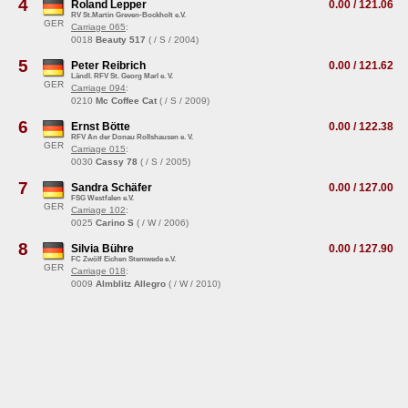
4
Roland Lepper
0.00 / 121.06
RV St.Martin Greven-Bockholt e.V.
GER
Carriage 065
:
0018
Beauty 517
( / S / 2004)
5
Peter Reibrich
0.00 / 121.62
Ländl. RFV St. Georg Marl e. V.
GER
Carriage 094
:
0210
Mc Coffee Cat
( / S / 2009)
6
Ernst Bötte
0.00 / 122.38
RFV An der Donau Rollshausen e. V.
GER
Carriage 015
:
0030
Cassy 78
( / S / 2005)
7
Sandra Schäfer
0.00 / 127.00
FSG Westfalen e.V.
GER
Carriage 102
:
0025
Carino S
( / W / 2006)
8
Silvia Bühre
0.00 / 127.90
FC Zwölf Eichen Stemwede e.V.
GER
Carriage 018
:
0009
Almblitz Allegro
( / W / 2010)