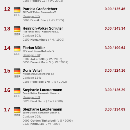
0158
Poppey 13
( / W / 2004)
12
Patricia Großerichter
0.00 / 135.46
FC Zwölf Eichen Stemwede e.V.
GER
Carriage 035
:
0066
Dornik Star
( / W / 2005)
13
Heinrich-Volker Schlüter
0.00 / 143.34
Reit- und FahrSF Kusenhorst e.V.
GER
Carriage 103
:
0150
Noctambule
( / H / 1999)
14
Florian Müller
3.00 / 109.64
RFV von Lützow Herford e. V.
GER
Carriage 078
:
0109
Joker 530
( / W / 2007)
0056
Desert Moon 3
( / W / 2009)
15
Doris Veltel
3.00 / 124.16
Kutschenclub Altenberge e.V.
GER
Carriage 124
:
0155
Penelope 275
( / S / 2002)
16
Stephanie Lauxtermann
3.00 / 126.29
Zucht-,Reit u. Fahrverein Lienen e.
GER
Carriage 059
:
0020
Best Berni
( / W / 2008)
17
Stephanie Lauxtermann
3.00 / 134.09
Zucht-,Reit u. Fahrverein Lienen e.
GER
Carriage 058
:
0095
Golden Tinkerbell
( / S / 2009)
0139
Nandu 44
( / W / 2008)