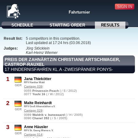
SIGN IN
Fahrturnier
SCHEDULE
STARTING ORDER
RESULTS
Result list:
5 competitors in this competition.
Last updated at 17:24 hrs (03.06.2018)
Judges:
Jörg Stöcklein
Karl-Heinz Wiemer
PREIS DER ZAHNÄRTZIN CHRISTIANE ARTSCHWAGER,
CASTROP-RAUXEL
17 HINDERNISFAHREN KL.A -ZWEISPÄNNER PONYS-
1
Jana Thiekötter
RFV Hardter Wald
GER
Carriage 039
:
0055
Prinzessin Peach
( / S / 2012)
0077
Yoshi 16
( / W / 2012)
2
Malte Reinhardt
RFV Groß Altenstädten e.V.
GER
Carriage 029
:
0089
Waldrik v. bunswaard
( / H / 2005)
0090
Chanel 392
( / S / 2005)
3
Anne Häusler
RFV St. Georg Werne e. V.
GER
Carriage 014
: