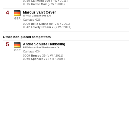
0010
Calimero 660
( / W / 2011)
0015
Comte Max
( / W / 2008)
4
Marcus van't Oever
RFV St. Georg Werne e. V.
GER
Carriage 026
:
0006
Bella Donna 50
( / S / 2001)
0042
Lovely Dream 7
( / W / 2001)
Other, non-placed competitors
5
Andre Schulze Hobbeling
RFV Gustav Rau Westbevern e. V.
GER
Carriage 034
:
0009
Brusso 30
( / W / 2011)
0065
Spencer 72
( / H / 2006)