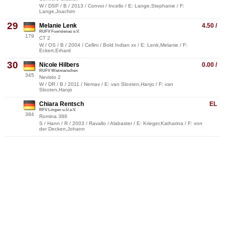
W / DSP / B / 2013 / Convoi / Incello / E: Lange,Stephanie / F:
Lange,Joachim
29
Melanie Lenk
4.50 /
RUFV Fuerstenau e.V.
179
CT 2
W / OS / B / 2004 / Cellini / Bold Indian xx / E: Lenk,Melanie / F:
Eckert,Erhard
30
Nicole Hilbers
0.00 /
RUFV Wietmarschen
345
Nevisto 2
W / DR / B / 2011 / Nemax / E: van Slooten,Hanjo / F: van
Slooten,Hanjo
Chiara Rentsch
EL
RFV Lingen u.U.e.V.
384
Romina 386
S / Hann / R / 2003 / Ravallo / Alabaster / E: Krieger,Katharina / F: von
der Decken,Johann