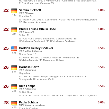
H / AESRpf / B / 2012 / Number One / Cordalme Z / E: Voßhage,Karl /
F: C.A.M. van den Oetelaar BV,
22
Samira Eickhoff
6.80 /
RUFV Alfhausen
144
Coastline 5
W / Hann / Db / 2013 / Contendro I / Graf Top / E: Borcherding,Dörthe
/ F: Reckmann,Antonius
22
Chiara Louisa Otte In Holte
6.80 /
RUFV Venne e.V.
411
Solero FH
W / Old / Db / 2010 / Shamane / Cordial Medoc / E:
Höckelmann,Ferdinand / F: Höckelmann,Ferdinand
25
Carlotta Kelsey Gödeker
6.50 /
RUFV Ueffeln-Balkum e.V.
352
Norma Jean 10
S / Hann / F / 2007 / Now Or Never M / Weltmeyer / E:
Gödeker,Melanie / F: Ratermann,Hubert
26
Cornelia Bartz
5.50 /
RUFV Isterberg e.V.
251
Hepsahra
S / Old / B / 2010 / Heops / Burggraaf / E: Bartz,Cornelia / F:
Sportpferde H.Heckmann GmbH,
26
Rika Lampe
5.50 /
RUFV Kettenkamp
412
Solitair Son
W / OS / B / 2008 / Solitair / Luxano / E: Lampe,Rika / F: Csaki,Miklos
28
Paula Schütte
5.00 /
RUFV Meppen u. Umgebung
470
Convoi's Cracker