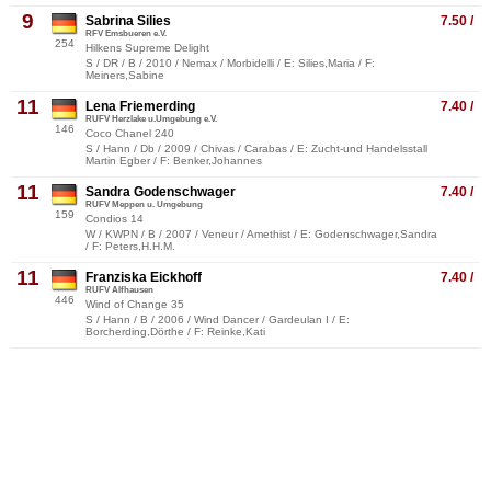
9
Sabrina Silies
7.50 /
RFV Emsbueren e.V.
254
Hilkens Supreme Delight
S / DR / B / 2010 / Nemax / Morbidelli / E: Silies,Maria / F:
Meiners,Sabine
11
Lena Friemerding
7.40 /
RUFV Herzlake u.Umgebung e.V.
146
Coco Chanel 240
S / Hann / Db / 2009 / Chivas / Carabas / E: Zucht-und Handelsstall
Martin Egber / F: Benker,Johannes
11
Sandra Godenschwager
7.40 /
RUFV Meppen u. Umgebung
159
Condios 14
W / KWPN / B / 2007 / Veneur / Amethist / E: Godenschwager,Sandra
/ F: Peters,H.H.M.
11
Franziska Eickhoff
7.40 /
RUFV Alfhausen
446
Wind of Change 35
S / Hann / B / 2006 / Wind Dancer / Gardeulan I / E:
Borcherding,Dörthe / F: Reinke,Kati