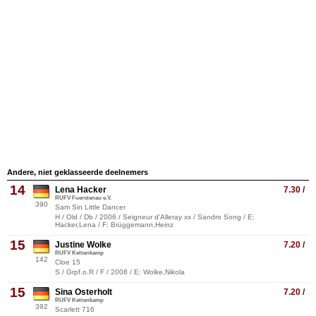
Andere, niet geklasseerde deelnemers
14
Lena Hacker
7.30 /
RUFV Fuerstenau e.V.
390
Sam Sin Little Dancer
H / Old / Db / 2006 / Seigneur d'Alleray xx / Sandro Song / E:
Hacker,Lena / F: Brüggemann,Heinz
15
Justine Wolke
7.20 /
RUFV Kettenkamp
142
Cloe 15
S / Grpf.o.R / F / 2008 / E: Wolke,Nikola
15
Sina Osterholt
7.20 /
RUFV Kettenkamp
392
Scarlett 716