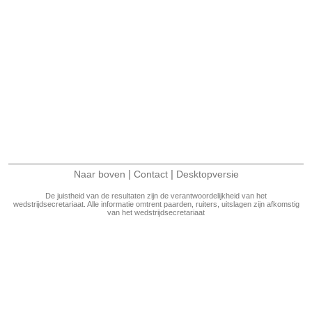
|
|
Naar boven
Contact
Desktopversie
De juistheid van de resultaten zijn de verantwoordelijkheid van het
wedstrijdsecretariaat. Alle informatie omtrent paarden, ruiters, uitslagen zijn afkomstig
van het wedstrijdsecretariaat