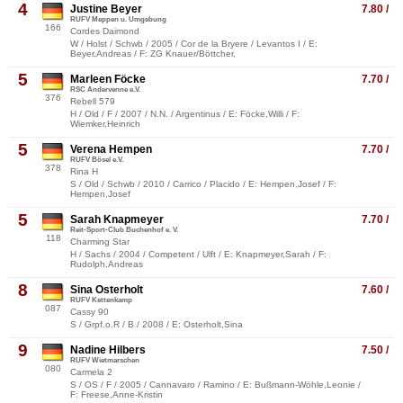
4
Justine Beyer
7.80 /
RUFV Meppen u. Umgebung
166
Cordes Daimond
W / Holst / Schwb / 2005 / Cor de la Bryere / Levantos I / E:
Beyer,Andreas / F: ZG Knauer/Böttcher,
5
Marleen Föcke
7.70 /
RSC Andervenne e.V.
376
Rebell 579
H / Old / F / 2007 / N.N. / Argentinus / E: Föcke,Willi / F:
Wiemker,Heinrich
5
Verena Hempen
7.70 /
RUFV Bösel e.V.
378
Rina H
S / Old / Schwb / 2010 / Carrico / Placido / E: Hempen,Josef / F:
Hempen,Josef
5
Sarah Knapmeyer
7.70 /
Reit-Sport-Club Buchenhof e. V.
118
Charming Star
H / Sachs / 2004 / Competent / Ulft / E: Knapmeyer,Sarah / F:
Rudolph,Andreas
8
Sina Osterholt
7.60 /
RUFV Kettenkamp
087
Cassy 90
S / Grpf.o.R / B / 2008 / E: Osterholt,Sina
9
Nadine Hilbers
7.50 /
RUFV Wietmarschen
080
Carmela 2
S / OS / F / 2005 / Cannavaro / Ramino / E: Bußmann-Wöhle,Leonie /
F: Freese,Anne-Kristin