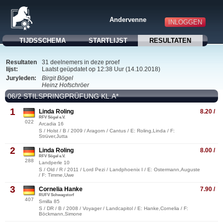
Andervenne
INLOGGEN
TIJDSSCHEMA
STARTLIJST
RESULTATEN
Resultaten
31 deelnemers in deze proef
lijst:
Laatst geüpdatet op 12:38 Uur (14.10.2018)
Juryleden:
Birgit Bögel
Heinz Hofschröer
06/2 STILSPRINGPRÜFUNG KL.A*
1
Linda Roling
8.20 /
RFV Sögel e.V.
022
Arcadia 16
S / Holst / B / 2009 / Aragorn / Cantus / E: Roling,Linda / F:
Strüver,Jutta
2
Linda Roling
8.00 /
RFV Sögel e.V.
288
Landperle 10
S / Old / R / 2011 / Lord Pezi / Landphoenix I / E: Ostermann,Auguste
/ F: Timme,Uwe
3
Cornelia Hanke
7.90 /
RUFV Schwagstorf
407
Smilla 85
S / DR / B / 2008 / Voyager / Landcapitol / E: Hanke,Cornelia / F:
Böckmann,Simone