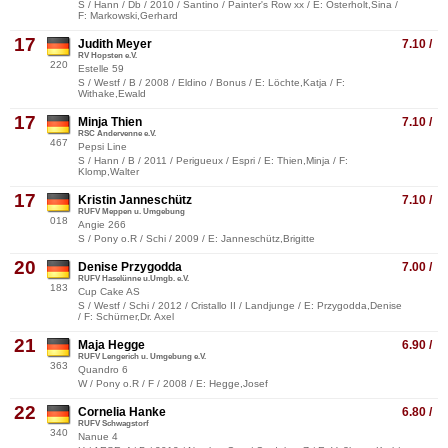
S / Hann / Db / 2010 / Santino / Painter's Row xx / E: Osterholt,Sina /
F: Markowski,Gerhard
17
Judith Meyer
7.10 /
RV Hopsten e.V.
220
Estelle 59
S / Westf / B / 2008 / Eldino / Bonus / E: Löchte,Katja / F:
Withake,Ewald
17
Minja Thien
7.10 /
RSC Andervenne e.V.
467
Pepsi Line
S / Hann / B / 2011 / Perigueux / Espri / E: Thien,Minja / F:
Klomp,Walter
17
Kristin Janneschütz
7.10 /
RUFV Meppen u. Umgebung
018
Angie 266
S / Pony o.R / Schi / 2009 / E: Janneschütz,Brigitte
20
Denise Przygodda
7.00 /
RUFV Haselünne u.Umgb. e.V.
183
Cup Cake AS
S / Westf / Schi / 2012 / Cristallo II / Landjunge / E: Przygodda,Denise
/ F: Schürner,Dr. Axel
21
Maja Hegge
6.90 /
RUFV Lengerich u. Umgebung e.V.
363
Quandro 6
W / Pony o.R / F / 2008 / E: Hegge,Josef
22
Cornelia Hanke
6.80 /
RUFV Schwagstorf
340
Nanue 4