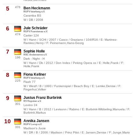
5
476
Ben Heckmann
RUFV Isterberg e.V.
Caramba BS
W / DB / 2008
6
Jule Schräder
RUFV Fuerstenau e.V.
474
Cartier 124
W / Hann / SCHI / 2007 / Casco / Graziano / 104IR16 / E: Martinez-
Ramirez,Henry / F: Peinemann,Hans-Georg
7
Sophie Holle
RSC Andervenne e.V.
196
Dark - Night - H
W / Hann / Db / 2012 / Don Index / Peking Opera xx / E: Holle,Frank / F:
Holle,Frank
8
Fiona Kellner
RUFV Isterberg e.V.
225
Flash 77
W / Westf / B / 1993 / Funkenspiel / Beach Boy / E: Lemke,Denise / F:
Fingerhut,Volker
9
Justus Franz Burbrink
RV Hopsten e.V.
301
Levino 24
W / Hann / B / 2012 / Levisonn / Rabino / E: Burbrink-Wibbeling,Manuela / F:
Burbrink,Markus
10
Annika Jansen
RUFV Lorup e.V.
331
Madison's Juoie
W / DR / B / 2006 / Madison / Prinz Pilot / E: Jansen,Denise / F: Junge,Mario