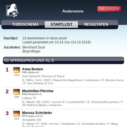
INLOGGEN
Andervenne
TIJDSSCHEMA
STARTLIJST
RESULTATEN
Startlijst:
19 deelnemers in deze proef
Laatst geüpdatet om 14:16 Uur (14.10.2018)
Juryleden:
Bernhard Dust
Birgit Bögel
03 SPRINGPRÜFUNG KL.E
1
Anna Benten
PSG Lähden e.V.
450
Zara Zahavah Princess of Grace
S / NIPo / Schi / 2007 / Raisuli the Magnificent / unbekannt / E: Benten,Anna
/ F: van Zomeren,E.V.A.
2
Maximilian Pierzina
RSG Schüttorf e.V.
286
Lalique 75
S / Westf / Db / 2001 / Lancer III / Landstreicher / E: Groeneveld,Laurenz / F:
ZG Hoff,Eva-Maria u.Hubertus
3
Maresa Schröteler
RFV Lingen u.U.e.V.
019
Annabelle 100
S / Westf / F / 2002 / Ad hoc / Gralshüter / E: Schröteler,Andrea / F: Ilting-
Reuke,Bernhard