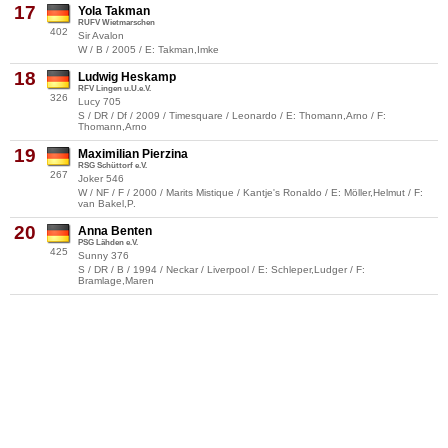
17
Yola Takman
RUFV Wietmarschen
402
Sir Avalon
W / B / 2005 / E: Takman,Imke
18
Ludwig Heskamp
RFV Lingen u.U.e.V.
326
Lucy 705
S / DR / Df / 2009 / Timesquare / Leonardo / E: Thomann,Arno / F:
Thomann,Arno
19
Maximilian Pierzina
RSG Schüttorf e.V.
267
Joker 546
W / NF / F / 2000 / Marits Mistique / Kantje's Ronaldo / E: Möller,Helmut / F:
van Bakel,P.
20
Anna Benten
PSG Lähden e.V.
425
Sunny 376
S / DR / B / 1994 / Neckar / Liverpool / E: Schleper,Ludger / F:
Bramlage,Maren