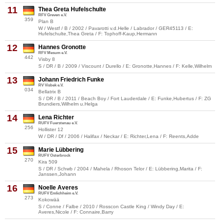
11
Thea Greta Hufelschulte
RFV Greven e.V.
359
Plan B
W / Westf / B / 2002 / Pavarotti v.d.Helle / Labrador / GER45113 / E:
Hufelschulte,Thea Greta / F: Tophoff-Kaup,Hermann
12
Hannes Gronotte
RFV Mesum e.V.
442
Visby 8
S / DR / B / 2009 / Viscount / Durello / E: Gronotte,Hannes / F: Kelle,Wilhelm
13
Johann Friedrich Funke
RV Visbek e.V.
034
Bellatrix B
S / DR / B / 2011 / Beach Boy / Fort Lauderdale / E: Funke,Hubertus / F: ZG
Brundiers,Wilhelm u.Helga
14
Lena Richter
RUFV Fuerstenau e.V.
256
Hollister 12
W / DR / Df / 2006 / Halifax / Neckar / E: Richter,Lena / F: Reents,Adde
15
Marie Lübbering
RUFV Osterbrock
270
Kira 509
S / DR / Schwb / 2004 / Mahela / Rhoson Telor / E: Lübbering,Marita / F:
Janssen,Johann
16
Noelle Averes
RUFV Emlichheim e.V.
273
Kokowää
S / Conne / Falbe / 2010 / Rosscon Castle King / Windy Day / E:
Averes,Nicole / F: Connaire,Barry