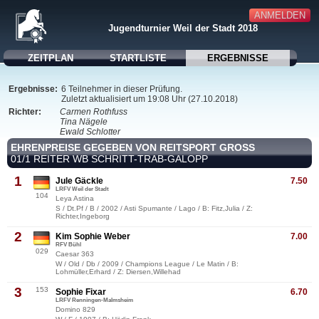
ANMELDEN
Jugendturnier Weil der Stadt 2018
ZEITPLAN
STARTLISTE
ERGEBNISSE
Ergebnisse:
6 Teilnehmer in dieser Prüfung.
Zuletzt aktualisiert um 19:08 Uhr (27.10.2018)
Richter:
Carmen Rothfuss
Tina Nägele
Ewald Schlotter
EHRENPREISE GEGEBEN VON REITSPORT GROSS
01/1 REITER WB SCHRITT-TRAB-GALOPP
1
Jule Gäckle
7.50
LRFV Weil der Stadt
104
Leya Astina
S / Dt.Pf / B / 2002 / Asti Spumante / Lago / B: Fitz,Julia / Z:
Richter,Ingeborg
2
Kim Sophie Weber
7.00
RFV Bühl
029
Caesar 363
W / Old / Db / 2009 / Champions League / Le Matin / B:
Lohmüller,Erhard / Z: Diersen,Willehad
3
153
Sophie Fixar
6.70
LRFV Renningen-Malmsheim
Domino 829