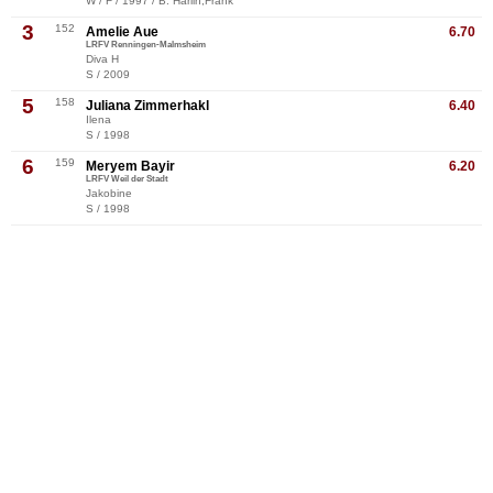
W / F / 1997 / B: Härlin,Frank
3
152
Amelie Aue
6.70
LRFV Renningen-Malmsheim
Diva H
S / 2009
5
158
Juliana Zimmerhakl
6.40
Ilena
S / 1998
6
159
Meryem Bayir
6.20
LRFV Weil der Stadt
Jakobine
S / 1998