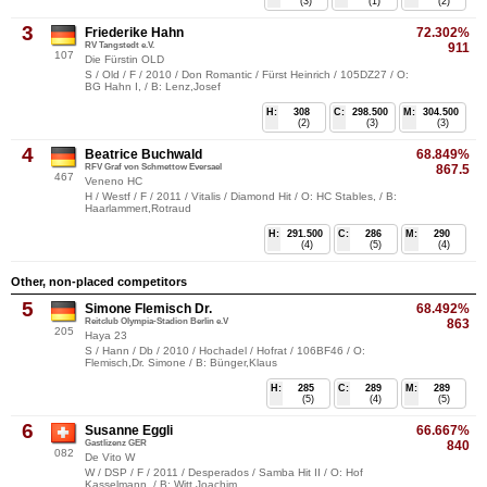
(3)
(1)
(2)
3
Friederike Hahn
72.302%
RV Tangstedt e.V.
911
107
Die Fürstin OLD
S / Old / F / 2010 / Don Romantic / Fürst Heinrich / 105DZ27 / O:
BG Hahn I, / B: Lenz,Josef
H:
308
C:
298.500
M:
304.500
(2)
(3)
(3)
4
Beatrice Buchwald
68.849%
RFV Graf von Schmettow Eversael
867.5
467
Veneno HC
H / Westf / F / 2011 / Vitalis / Diamond Hit / O: HC Stables, / B:
Haarlammert,Rotraud
H:
291.500
C:
286
M:
290
(4)
(5)
(4)
Other, non-placed competitors
5
Simone Flemisch Dr.
68.492%
Reitclub Olympia-Stadion Berlin e.V
863
205
Haya 23
S / Hann / Db / 2010 / Hochadel / Hofrat / 106BF46 / O:
Flemisch,Dr. Simone / B: Bünger,Klaus
H:
285
C:
289
M:
289
(5)
(4)
(5)
6
Susanne Eggli
66.667%
Gastlizenz GER
840
082
De Vito W
W / DSP / F / 2011 / Desperados / Samba Hit II / O: Hof
Kasselmann, / B: Witt,Joachim