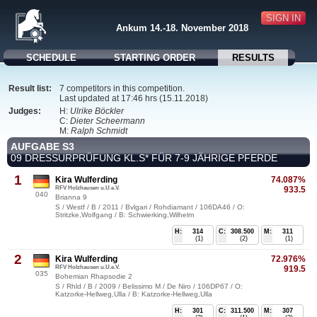
SIGN IN
Ankum 14.-18. November 2018
SCHEDULE
STARTING ORDER
RESULTS
Result list:
7 competitors in this competition.
Last updated at 17:46 hrs (15.11.2018)
Judges:
H:
Ulrike Böckler
C:
Dieter Scheermann
M:
Ralph Schmidt
AUFGABE S3
09 DRESSURPRÜFUNG KL.S* FÜR 7-9 JÄHRIGE PFERDE
1
Kira Wulferding
74.087%
RFV Holzhausen u.U.e.V.
933.5
040
Brianna 9
S / Westf / B / 2011 / Bvlgari / Rohdiamant / 106DA46 / O:
Stritzke,Wolfgang / B: Schwierking,Wilhelm
H:
314
C:
308.500
M:
311
(1)
(2)
(1)
2
Kira Wulferding
72.976%
RFV Holzhausen u.U.e.V.
919.5
035
Bohemian Rhapsodie 2
S / Rhld / B / 2009 / Belissimo M / De Niro / 106DP67 / O:
Katzorke-Hellweg,Ulla / B: Katzorke-Hellweg,Ulla
H:
301
C:
311.500
M:
307