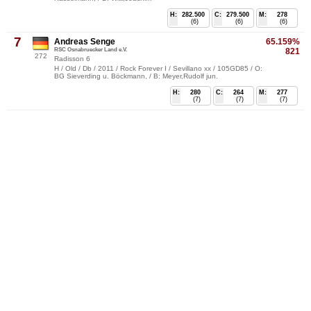
H:
282.500
C:
279.500
M:
278
(6)
(6)
(6)
7
Andreas Senge
65.159%
RSC Osnabruecker Land e.V.
821
272
Radisson 6
H / Old / Db / 2011 / Rock Forever I / Sevillano xx / 105GD85 / O:
BG Sieverding u. Böckmann, / B: Meyer,Rudolf jun.
H:
280
C:
264
M:
277
(7)
(7)
(7)