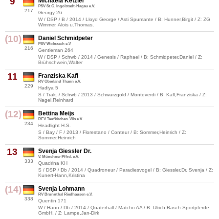
9
Michaela Ketzler
PSV St.G. Ingolstadt-Hagau e.V.
217
Georgy 26
W / DSP / B / 2014 / Lloyd George / Asti Spumante / B: Hunner,Birgit / Z: ZG
Wimmer, Alois u.Thomas,
(10)
Daniel Schmidpeter
PSV Wolnzach e.V
216
Gentleman 264
W / DSP / Schwb / 2014 / Genesis / Raphael / B: Schmidpeter,Daniel / Z:
Brühschwein,Walter
11
Franziska Kafl
RV Oberland Thann e.V.
229
Hadiya 5
S / Trak. / Schwb / 2013 / Schwarzgold / Monteverdi / B: Kafl,Franziska / Z:
Nagel,Reinhard
(12)
Bettina Meijs
RFV Taufkirchen-Vils e.V.
234
Headlight H.S.
S / Bay / F / 2013 / Florestano / Conteur / B: Sommer,Heinrich / Z:
Sommer,Heinrich
13
Svenja Giessler Dr.
V. Münchner Pffrd. e.V.
333
Quadrina KH
S / DSP / Db / 2014 / Quadroneur / Paradiesvogel / B: Giessler,Dr. Svenja / Z:
Kunert-Hann,Kristina
(14)
Svenja Lohmann
RV Brunnthal Riedhausen e.V.
338
Quentin 171
W / Hann / Db / 2014 / Quaterhall / Matcho AA / B: Ulrich Rasch Sportpferde
GmbH, / Z: Lampe,Jan-Dirk