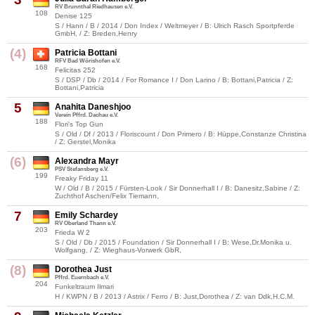
RV Brunnthal Riedhausen e.V.
108
Denise 125
S / Hann / B / 2014 / Don Index / Weltmeyer / B: Ulrich Rasch Sportpferde
GmbH, / Z: Breden,Henry
(4)
Patricia Bottani
RFV Bad Wörishofen e.V.
168
Felicitas 252
S / DSP / Db / 2014 / For Romance I / Don Larino / B: Bottani,Patricia / Z:
Bottani,Patricia
5
Anahita Daneshjoo
Verein Pffrd. Dachau e.V.
188
Flori's Top Gun
S / Old / Df / 2013 / Floriscount / Don Primero / B: Hüppe,Constanze Christina
/ Z: Gerstel,Monika
(6)
Alexandra Mayr
PSV Stefansberg e.V.
199
Freaky Friday 11
W / Old / B / 2015 / Fürsten-Look / Sir Donnerhall I / B: Danesitz,Sabine / Z:
Zuchthof Aschen/Felix Tiemann,
7
Emily Schardey
RV Oberland Thann e.V.
203
Frieda W 2
S / Old / Db / 2015 / Foundation / Sir Donnerhall I / B: Wese,Dr.Monika u.
Wolfgang, / Z: Wieghaus-Vorwerk GbR,
(8)
Dorothea Just
Pffrd. Euernbach e.V.
204
Funkeltraum Ilmari
H / KWPN / B / 2013 / Astrix / Ferro / B: Just,Dorothea / Z: van Ddk,H.C.M.