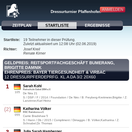
ANMELDEN
Dressurturnier Pfaffenhofen
ZEITPLAN
STARTLISTE
ERGEBNISSE
Startliste:
19 Teilnehmer in dieser Prüfung.
Zuletzt aktualisiert um 12:08 Uhr (02.06.2019)
Richter:
Josef Kreil
Renate Kirner
GELDPREIS: REITSPORTFACHGESCHÄFT BUMERANG,
BRIGITTE DAMNIK
EHRENPREIS: BAYER TIERGESUNDHEIT & VIRBAC
12 DRESSURPFERDEPRFG. KL.A DA 3/2 20X60
1
Sarah Kohl
Reitschule Gabel 2004 e.V.
105
De Nira 21
S / DSP / F / 2014 / Foundation / De Niro / B: Freyberg-Kreitmeier,Brigitte / Z:
Lanzinner,Karl Heinz
(2)
Katharina Völker
RSC Ratisbona e.V.
055
Carrie Bradshaw 5
S / Hann / Db / 2015 / Compliment / Dimaggio / B: Völker,Katharina / Z:
Schnabel,Dr. Thomas
3
Julia Sarah Hamberger