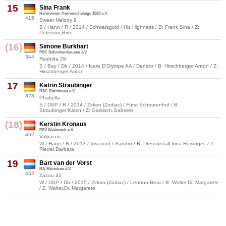
15
Sina Frank
Rennverein Herrenschwaige 1923 e.V.
415
Sweet Melody 9
S / Hann / R / 2014 / Schwarzgold / His Highness / B: Frank,Sina / Z:
Peterson,Birte
(16)
Simone Burkhart
PSC Schrobenhausen e.V.
344
Rashida 29
S / Bay / Db / 2014 / Icare D'Olympe AA / Denaro / B: Hirschberger,Anton / Z:
Hirschberger,Anton
17
Katrin Straubinger
RSC Ratisbona e.V.
323
Phabella
S / DSP / R / 2014 / Zirkon (Zodiac) / Fürst Scheurenhof / B:
Straubinger,Katrin / Z: Garkisch,Gabriele
(18)
Kerstin Kronaus
PSV Wolnzach e.V
462
Valpacos
W / Hann / R / 2013 / Viscount / Sandro / B: Dressurstall Irina Reisinger, / Z:
Riedel,Barbara
19
Bart van der Vorst
RA München e.V.
452
Zazou 41
W / DSP / Db / 2015 / Zirkon (Zodiac) / Lennon Beat / B: Walter,Dr. Margarete
/ Z: Walter,Dr. Margarete