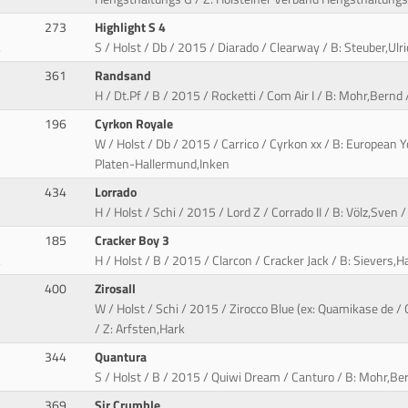
273
Highlight S 4
.
S / Holst / Db / 2015 / Diarado / Clearway / B: Steuber,Ulri
361
Randsand
H / Dt.Pf / B / 2015 / Rocketti / Com Air I / B: Mohr,Bernd /
196
Cyrkon Royale
W / Holst / Db / 2015 / Carrico / Cyrkon xx / B: European Y
Platen-Hallermund,Inken
434
Lorrado
H / Holst / Schi / 2015 / Lord Z / Corrado II / B: Völz,Sven
185
Cracker Boy 3
.
H / Holst / B / 2015 / Clarcon / Cracker Jack / B: Sievers
400
Zirosall
W / Holst / Schi / 2015 / Zirocco Blue (ex: Quamikase de /
/ Z: Arfsten,Hark
344
Quantura
S / Holst / B / 2015 / Quiwi Dream / Canturo / B: Mohr,Be
369
Sir Crumble