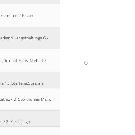
/ Caretino / B: von
er Verband Hengsthaltungs G /
ink,Dr. med. Hans-Norbert /
anne / Z: Steffens,Susanne
catraz / B: Sporthorses Mario
o / Z: Kardel,Ingo