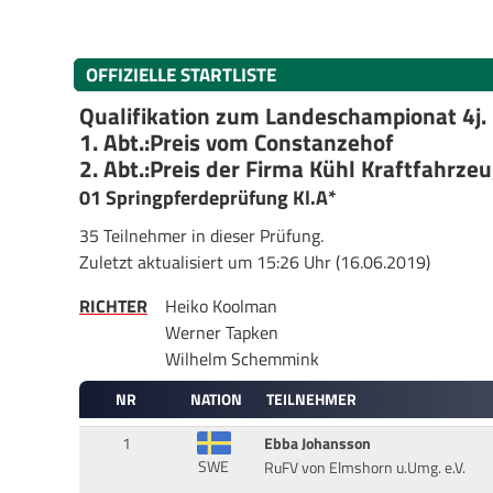
OFFIZIELLE STARTLISTE
Qualifikation zum Landeschampionat 4j.
1. Abt.:Preis vom Constanzehof
2. Abt.:Preis der Firma Kühl Kraftfahrz
01 Springpferdeprüfung Kl.A*
35 Teilnehmer in dieser Prüfung.
Zuletzt aktualisiert um 15:26 Uhr (16.06.2019)
RICHTER
Heiko Koolman
Werner Tapken
Wilhelm Schemmink
NR
NATION
TEILNEHMER
1
Ebba Johansson
SWE
RuFV von Elmshorn u.Umg. e.V.