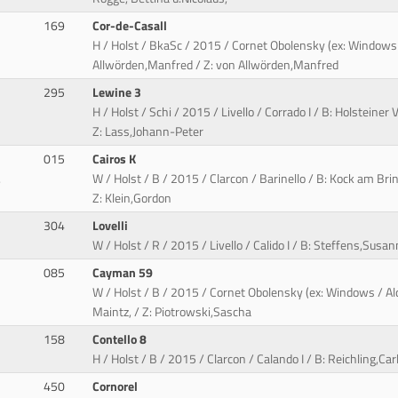
169
Cor-de-Casall
H / Holst / BkaSc / 2015 / Cornet Obolensky (ex: Windows 
Allwörden,Manfred / Z: von Allwörden,Manfred
295
Lewine 3
H / Holst / Schi / 2015 / Livello / Corrado I / B: Holstein
Z: Lass,Johann-Peter
015
Cairos K
.
W / Holst / B / 2015 / Clarcon / Barinello / B: Kock am Br
Z: Klein,Gordon
304
Lovelli
W / Holst / R / 2015 / Livello / Calido I / B: Steffens,Sus
085
Cayman 59
W / Holst / B / 2015 / Cornet Obolensky (ex: Windows / Al
Maintz, / Z: Piotrowski,Sascha
158
Contello 8
H / Holst / B / 2015 / Clarcon / Calando I / B: Reichling,Carl
450
Cornorel