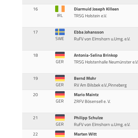
16
Diarmuid Joseph Killeen
IRL
TRSG Holstein e.V.
17
Ebba Johansson
SWE
RuFV von Elmshorn u.Umg. e.V.
18
Antonia-Selina Brinkop
GER
TRSG Holstenhalle Neumünster e.V
19
Bernd Mohr
GER
RV Am Bilsbek e.V.,Pinneberg
20
Mario Maintz
GER
ZRFV Bösensell e. V.
21
Philipp Schulze
GER
RuFV von Elmshorn u.Umg. e.V.
22
Marten Witt