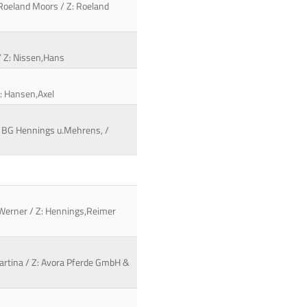
 Roeland Moors / Z: Roeland
 / Z: Nissen,Hans
Z: Hansen,Axel
B: BG Hennings u.Mehrens, /
. Werner / Z: Hennings,Reimer
,Martina / Z: Avora Pferde GmbH &