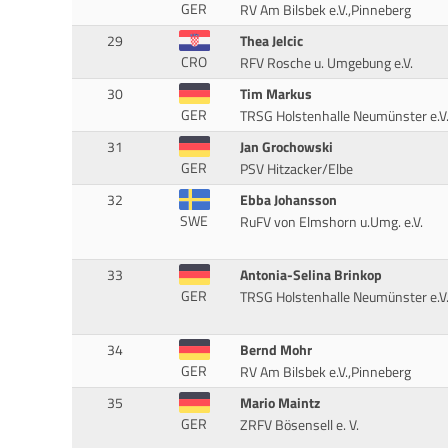
GER
RV Am Bilsbek e.V.,Pinneberg
29
Thea Jelcic
CRO
RFV Rosche u. Umgebung e.V.
30
Tim Markus
GER
TRSG Holstenhalle Neumünster e.V
31
Jan Grochowski
GER
PSV Hitzacker/Elbe
32
Ebba Johansson
SWE
RuFV von Elmshorn u.Umg. e.V.
33
Antonia-Selina Brinkop
GER
TRSG Holstenhalle Neumünster e.V
34
Bernd Mohr
GER
RV Am Bilsbek e.V.,Pinneberg
35
Mario Maintz
GER
ZRFV Bösensell e. V.