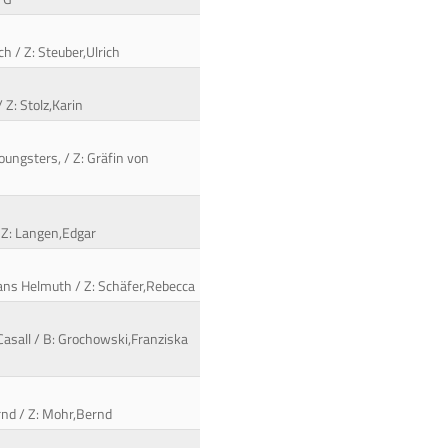
ch / Z: Steuber,Ulrich
 Z: Stolz,Karin
oungsters, / Z: Gräfin von
 / Z: Langen,Edgar
,Hans Helmuth / Z: Schäfer,Rebecca
 Casall / B: Grochowski,Franziska
rnd / Z: Mohr,Bernd