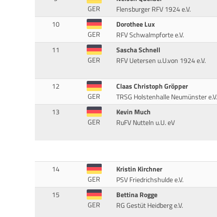
GER
Flensburger RFV 1924 e.V.
10
Dorothee Lux
GER
RFV Schwalmpforte e.V.
11
Sascha Schnell
GER
RFV Uetersen u.U.von 1924 e.V.
12
Claas Christoph Gröpper
GER
TRSG Holstenhalle Neumünster e.V
13
Kevin Much
GER
RuFV Nutteln u.U. eV
14
Kristin Kirchner
GER
PSV Friedrichshulde e.V.
15
Bettina Rogge
GER
RG Gestüt Heidberg e.V.