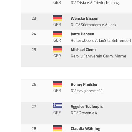
GER
RV Frisia e.V. Friedrichskoog
23
Wencke Nissen
GER
RuFV Südtondern e.V. Leck
24
Jonte Hansen
GER
Reiterv.Obere ArlauSitz Behrendorf
25
Michael Ziems
GER
Reit- u.Fahrverein Germ. Marne
26
Ronny Preißler
GER
RV Havighorst e.V.
27
Aggelos Touloupis
GRE
RFV Greven e.V.
28
Claudia Wähling