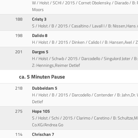
W / Holst / SCHI / 2015 / Cornet Obolensky / Diarado / B:
Moors
188
Cristy 3
S / Holst / B / 2015 / Casaltino / Lavall I / B: Nissen,Hans
198
Dalido 8
H / Holst / B / 2015 / Dinken / Calido I / B: Hansen,Axel / 
201
Dargos 5
H / Holst / Schwb / 2015 / Darcodello / Singulord Joter / 
Z: Hennings,Reimer Detlef
ca. 5 Minuten Pause
218
Dubbeldam 5
H / Holst / B / 2015 / Darcodello / Contender / B: Jahn,Dr
Detlef
275
Hope 105
S / Holst / Schi / 2015 / Clarimo / Caretino / B: Schultze
Co.KG/Andrea Go
114
Chrischan 7