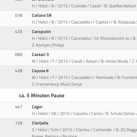
H / Holst / B / 2015 / Crumble / Casall / B: Queißer,Nelson
018
Caliano SR
H / Holst / B / 2015 / Cascadello I / Capitol I / B: Ratajcza
433
Cansputin
H / Holst / B / 2015 / Canstakko / Sir Shostakovich xx / B
Z: Kampen,Philipp
069
Caskari 3
.
W / Holst / F / 2015 / Casall / Askari / B: Vetter,Nicola / Z
428
Cayuse 6
W / Holst / F / 2015 / Cascadello I / Ramirado / B: Franz
Z: Franzenburg-Much,Sonja
ca. 5 Minuten Pause
447
Cegur
H / Holst / Db / 2015 / Casalito / Canto / B: Schulz,Stefan
129
Clarijolie
S / Holst / Schi / 2015 / Clarimo / Contender / B: ZG Rogge
Rogge, Bettina u.Nicolaus,