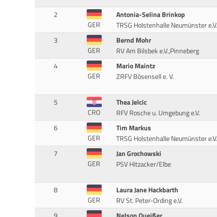
2
Antonia-Selina Brinkop
GER
TRSG Holstenhalle Neumünster e.V
3
Bernd Mohr
GER
RV Am Bilsbek e.V.,Pinneberg
4
Mario Maintz
GER
ZRFV Bösensell e. V.
5
Thea Jelcic
CRO
RFV Rosche u. Umgebung e.V.
6
Tim Markus
GER
TRSG Holstenhalle Neumünster e.V
7
Jan Grochowski
GER
PSV Hitzacker/Elbe
8
Laura Jane Hackbarth
GER
RV St. Peter-Ording e.V.
9
Nelson Queißer