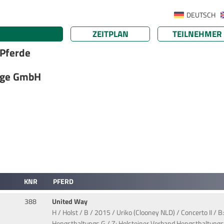
DEUTSCH
ZEITPLAN
TEILNEHMER
 Pferde
euge GmbH
KNR
PFERD
388
United Way
H / Holst / B / 2015 / Uriko (Clooney NLD) / Concerto II / 
Hengsthaltungs G / Z: Holsteiner Verband Hengsthaltungs