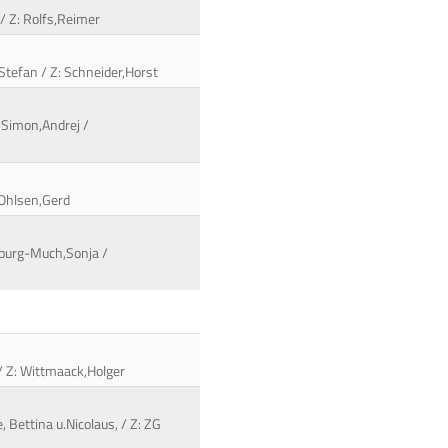
 / Z: Rolfs,Reimer
k,Stefan / Z: Schneider,Horst
: Simon,Andrej /
: Ohlsen,Gerd
enburg-Much,Sonja /
 / Z: Wittmaack,Holger
, Bettina u.Nicolaus, / Z: ZG