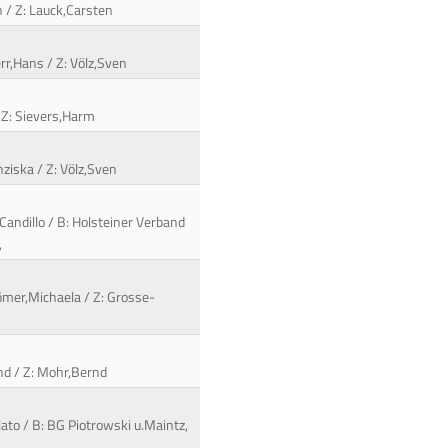
n / Z: Lauck,Carsten
err,Hans / Z: Völz,Sven
/ Z: Sievers,Harm
nziska / Z: Völz,Sven
Candillo / B: Holsteiner Verband
,
ömer,Michaela / Z: Grosse-
nd / Z: Mohr,Bernd
ato / B: BG Piotrowski u.Maintz,