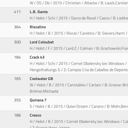
W / OS / Db / 2015 / Christian / Attacke / B: Lauck,Carste
411
L.B. Dante
H / Holst / Schi / 2015 / Darco de Revel / Casco / B: Liebh
364
Riscalino
.
H / Holst / B / 2015 / Riscal / Caretino / B: Sievers,Harm 
300
Lord Coloubet
H / Holst / F / 2015 / Lord Z / Colman / B: Grochowski,Fra
184
Crack 43
H / Holst / Schi / 2015 / Cornet Obolensky (ex: Windows / 
Hengsthaltungs G / Z: Campos Cria de Caballos de Deporte
165
Coolwater GB
.
W / Holst / B / 2015 / Canstakko / Cartani / B: Grosse-Br
Brömer,Michaela
355
Quirana 7
S / Holst / B / 2015 / Quiwi Dream / Carano / B: Mohr,Ber
186
Cresco
H / Holst / B / 2015 / Cornet Obolensky (ex: Windows / Cal
/ Z: Franck,Hans-Jürgen