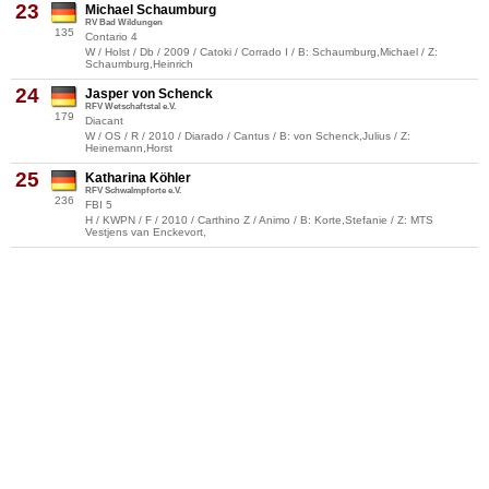
23
Michael Schaumburg
RV Bad Wildungen
135
Contario 4
W / Holst / Db / 2009 / Catoki / Corrado I / B: Schaumburg,Michael / Z:
Schaumburg,Heinrich
24
Jasper von Schenck
RFV Wetschaftstal e.V.
179
Diacant
W / OS / R / 2010 / Diarado / Cantus / B: von Schenck,Julius / Z:
Heinemann,Horst
25
Katharina Köhler
RFV Schwalmpforte e.V.
236
FBI 5
H / KWPN / F / 2010 / Carthino Z / Animo / B: Korte,Stefanie / Z: MTS
Vestjens van Enckevort,