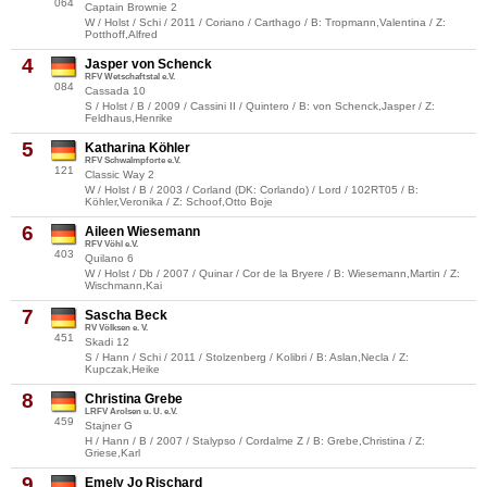
064
Captain Brownie 2
W / Holst / Schi / 2011 / Coriano / Carthago / B: Tropmann,Valentina / Z:
Potthoff,Alfred
4
Jasper von Schenck
RFV Wetschaftstal e.V.
084
Cassada 10
S / Holst / B / 2009 / Cassini II / Quintero / B: von Schenck,Jasper / Z:
Feldhaus,Henrike
5
Katharina Köhler
RFV Schwalmpforte e.V.
121
Classic Way 2
W / Holst / B / 2003 / Corland (DK: Corlando) / Lord / 102RT05 / B:
Köhler,Veronika / Z: Schoof,Otto Boje
6
Aileen Wiesemann
RFV Vöhl e.V.
403
Quilano 6
W / Holst / Db / 2007 / Quinar / Cor de la Bryere / B: Wiesemann,Martin / Z:
Wischmann,Kai
7
Sascha Beck
RV Völksen e. V.
451
Skadi 12
S / Hann / Schi / 2011 / Stolzenberg / Kolibri / B: Aslan,Necla / Z:
Kupczak,Heike
8
Christina Grebe
LRFV Arolsen u. U. e.V.
459
Stajner G
H / Hann / B / 2007 / Stalypso / Cordalme Z / B: Grebe,Christina / Z:
Griese,Karl
9
Emely Jo Rischard