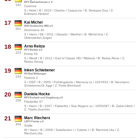
RFV Sachsenhausen e. V.
142
Corenne
S / Holst / B / 2010 / Clarimo / Carpaccio / B: Dereppe,Guy / Z:
Erdmann,Herbert
17
Kai Michel
RSV Großenritte 1951 e.V.
201
Dorentana JU
S / Hann / Db / 2011 / Diarado / Werther / B: Michel,Kai / Z:
Uhlenwinkel,Jürgen
18
Arno Reitze
RFV Borken e.V.
223
Emmy 53
S / Westf / B / 2012 / Earl of Classic HD / Ribbeck / B: Reitze,Rene / Z:
Reitze,Georg
19
Inken Schiebener
RV Bad Wildungen
243
Fiadora 2
S / DSP / B / 2005 / Frühlingsbote / Mansooj xx / 103YA52 / B: Neumann-
Schiebener,Dr. Aggi / Z: Pede,Bernhard
20
Daniela Hocke
RFV Korbach und Umgebung e.V.
259
Friederike 47
S / Hann / B / 2007 / Falsterbo / Star Regent xx / 105SO97 / B: Zabel,Ulrich /
Z: Töpfer,Joachim
21
Marc Riechers
LRFV Fritzlar e.V.
454
Smilie
W / Hann / B / 2009 / Satisfaction I / Caletto I / B: Riechers,Uta / Z:
Riechers,Uta