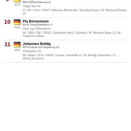
RSG Waldeck-Edersee e.V.
473
Tiaga des Ifs
S / SF / Schi / 2007 / Airborne Montecillo / Double Espoir / B: Rischard,Emely
Jo
10
Pia Bornemann
RV St. Georg Diemeltal e. V.
019
Arno van Elfensteen
W / SBS / Db / 2006 / Querlybet Hero / Quintus / B: Niessen,Gina / Z: de
Coppens,Johan
11
Johannes Bohlig
RFV Korbach und Umgebung e.V.
093
Cervantes 15
W / Holst / Schi / 2008 / Calato / Heraldik xx / B: Bohlig,Johannes / Z:
Ahme,Susanne