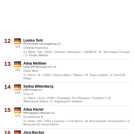
12
Louisa Tent
RFV Korbach und Umgebung e.V.
110
Chinella Argentina
S / Württ / Db / 2009 / Chintan / Aventyno / 106NP02 / B: Tent,Klaus Thomas
/ Z: Kästle,Wilfried
13
Alina Meißner
Ländl. RFV Moringen u.U. e.V.
118
Claire Blue
S / Hann / B / 2008 / Chacco-Blue / Rabino / B: Pape,Juliane / Z: Arndt,Dr.
Helga
14
Selina Wittenberg
LRFV Fritzlar e.V.
125
Coco K
S / Hann / Schi / 2009 / Champion For Pleasure / Corofino I / B:
Wittenberg,Selina / Z: Klapsing,Dr. Heribert
15
Alina Härtel
RSG Eggeland Alhausen e.V.
133
Condoleeza B
S / Holst / Db / 2011 / Canturo / Lord Byron / B: Bonacker,Dr. Anna-Karina / Z:
Bonacker,Dr. Anna-Karina
16
Jörg Becker