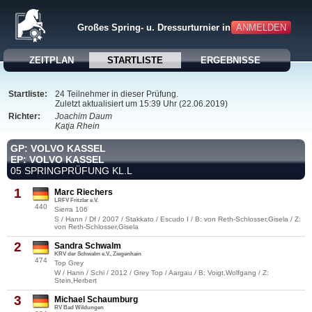
Großes Spring- u. Dressurturnier in VÖHL 2019
ANMELDEN
ZEITPLAN
STARTLISTE
ERGEBNISSE
Startliste:
24 Teilnehmer in dieser Prüfung.
Zuletzt aktualisiert um 15:39 Uhr (22.06.2019)
Richter:
Joachim Daum
Katja Rhein
GP: VOLVO KASSEL
EP: VOLVO KASSEL
05 SPRINGPRÜFUNG KL.L
1
Marc Riechers
LRFV Fritzlar e.V.
440
Sierra 106
S / Hann / Df / 2007 / Stakkato / Escudo I / B: von Reth-Schlosser,Gisela / Z:
von Reth-Schlosser,Gisela
2
Sandra Schwalm
KRV der Schwalm e.V., Ziegenhain
474
Top Grey
W / Hann / Schi / 2012 / Grey Top / Aargau / B: Voigt,Wolfgang / Z:
Stein,Herbert
3
Michael Schaumburg
RV Bad Wildungen