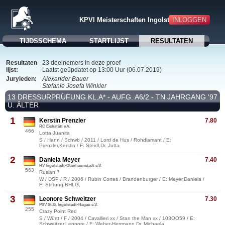
INLOGGEN
KPVI Meisterschaften Ingolstadt
TIJDSSCHEMA
STARTLIJST
RESULTATEN
Resultaten
23 deelnemers in deze proef
lijst:
Laatst geüpdatet op 13:00 Uur (06.07.2019)
Juryleden:
Alexander Bauer
Stefanie Josefa Winkler
13 DRESSURPRÜFUNG KL.A* - AUFG. A6/2 - TN JAHRGANG '97
U. ÄLTER
1
Kerstin Prenzler
7.80
RC Eichstätt e.V.
466
Lotta Juanita
S / Hann / Schwb / 2011 / Lord de Hus / Rohdiamant / E:
Prenzler,Kerstin / F: Steidl,Dr. Jutta
2
Daniela Meyer
7.40
RV Ingolstadt-Oberhaunstadt e.V.
563
Ruslan 7
W / DSP / R / 2006 / Rubin Cortes / Brandenburger / E: Meyer,Daniela /
F: Stiftung BHLG,
3
Leonore Schweitzer
7.30
PSV St.G. Ingolstadt-Hagau e.V.
255
Crazy Point Red
S / Württ / F / 2004 / Cavallieri xx / Stan the Man xx / 103OO59 / E:
Schweitzer,Leonore / F: Weber-Herrmann,Dr. Michaela