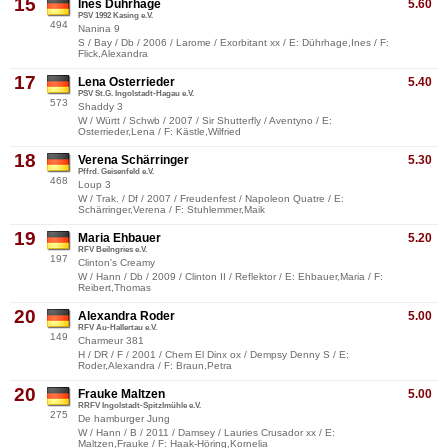
15
Ines Dührhage
5.60
PSV 1992 Kasing e.V.
494
Nanina 9
S / Bay / Db / 2006 / Larome / Exorbitant xx / E: Dührhage,Ines / F:
Flick,Alexandra
17
Lena Osterrieder
5.40
PSV St.G. Ingolstadt-Hagau e.V.
573
Shaddy 3
W / Württ / Schwb / 2007 / Sir Shutterfly / Aventyno / E:
Osterrieder,Lena / F: Kästle,Wilfried
18
Verena Schärringer
5.30
Pffrd. Geisenfeld e.V.
468
Loup 3
W / Trak. / Df / 2007 / Freudenfest / Napoleon Quatre / E:
Schärringer,Verena / F: Stuhlemmer,Maik
19
Maria Ehbauer
5.20
RFV Beilngries e.V.
197
Clinton's Creamy
W / Hann / Db / 2009 / Clinton II / Reflektor / E: Ehbauer,Maria / F:
Reibert,Thomas
20
Alexandra Roder
5.00
RFV Au-Hallertau e.V.
149
Charmeur 381
H / DR / F / 2001 / Chem El Dinx ox / Dempsy Denny S / E:
Roder,Alexandra / F: Braun,Petra
20
Frauke Maltzen
5.00
RRFV Ingolstadt-Spitzlmühle e.V.
275
De hamburger Jung
W / Hann / B / 2011 / Damsey / Lauries Crusador xx / E:
Maltzen,Frauke / F: Haak-Höring,Kornelia