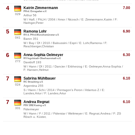
4
Katrin Zimmermann
7.00
Pffrd. Ernsgaden e.V.
029
Arthur 56
W / Hafl. / FhLH / 2004 / Amor / Nicosch / E: Zimmermann,Katrin / F:
Haringer,Peter
5
Ramona Lohr
6.90
RV d. Pffrd.Münchsmünster e.V.
041
Baron 351
W / Bay / Df / 2010 / Baloussini / Espri / E: Lohr,Ramona / F:
Reschberger,Christian
6
Anna-Sophia Oelmeyer
6.30
RV Ingolstadt-Oberhaunstadt e.V.
272
Davidoff 193
W / Hann / Df / 2011 / Dancier / Erbherzog / E: Oelmeyer,Anna-Sophia /
F: Hansen,Helmut
7
Sabrina Mühlbauer
6.10
RC Straubing e.V.
024
Argentina 255
S / Hann / Schi / 2014 / Pentagon's Peron / Atlantus Z / E:
Landes,Artur / F: Landes,Artur
7
Andrea Regnat
6.10
PSV 1992 Kasing e.V.
331
Fidermeyer
W / Hann / F / 2011 / Fiderstar / Weltmeyer / E: Regnat,Andrea / F: ZG
Rösch u. Küster,