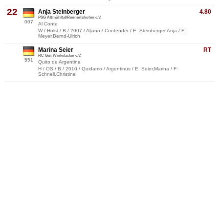
22
Anja Steinberger
4.80
PSG Altmühltal/Rennertshofen e.V.
007
Al Conte
W / Holst / B / 2007 / Aljano / Contender / E: Steinberger,Anja / F:
Meyer,Bernd-Ulrich
Marina Seier
RT
RC Gut Winkelacker e.V.
551
Quito de Argentina
H / OS / B / 2010 / Quidamo / Argentinus / E: Seier,Marina / F:
Schnell,Christine