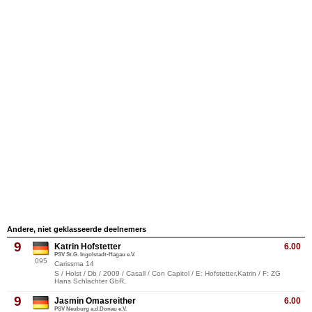
Andere, niet geklasseerde deelnemers
9
Katrin Hofstetter
6.00
PSV St.G. Ingolstadt-Hagau e.V.
095
Carissma 14
S / Holst / Db / 2009 / Casall / Con Capitol / E: Hofstetter,Katrin / F: ZG
Hans Schlachter GbR,
9
Jasmin Omasreither
6.00
PSV Neuburg a.d.Donau e.V.