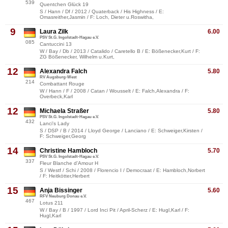
539
Quentchen Glück 19
S / Hann / Df / 2012 / Quaterback / His Highness / E:
Omasreither,Jasmin / F: Loch, Dieter u.Roswitha,
9
Laura Zilk
6.00
PSV St.G. Ingolstadt-Hagau e.V.
085
Cantuccini 13
W / Bay / Db / 2013 / Catalido / Caretello B / E: Bößenecker,Kurt / F:
ZG Bößenecker, Wilhelm u.Kurt,
12
Alexandra Falch
5.80
RV Augsburg-West
214
Combattant Rouge
W / Hann / F / 2008 / Catan / Wousselt / E: Falch,Alexandra / F:
Overbeck,Karl
12
Michaela Straßer
5.80
PSV St.G. Ingolstadt-Hagau e.V.
432
Lanci's Lady
S / DSP / B / 2014 / Lloyd George / Lanciano / E: Schweiger,Kirsten /
F: Schweiger,Georg
14
Christine Hambloch
5.70
PSV St.G. Ingolstadt-Hagau e.V.
337
Fleur Blanche d'Amour H
S / Westf / Schi / 2008 / Florencio I / Democraat / E: Hambloch,Norbert
/ F: Heitkötter,Herbert
15
Anja Bissinger
5.60
RFV Neuburg Donau e.V.
467
Lotus 211
W / Bay / B / 1997 / Lord Inci Pit / April-Scherz / E: Hugl,Karl / F:
Hugl,Karl