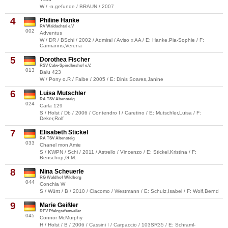
W / -n.gefunde / BRAUN / 2007
4
Philine Hanke
RV Waldachtal e.V
002
Adventus
W / DR / BSchi / 2002 / Admiral / Aviso x AA / E: Hanke,Pia-Sophie / F:
Carmanns,Verena
5
Dorothea Fischer
RSV Calw-Spindlershof e.V.
013
Balu 423
W / Pony o.R / Falbe / 2005 / E: Dinis Soares,Janine
6
Luisa Mutschler
RA TSV Altensteig
024
Carla 129
S / Holst / Db / 2006 / Contendro I / Caretino / E: Mutschler,Luisa / F:
Deker,Rolf
7
Elisabeth Stickel
RA TSV Altensteig
033
Chanel mon Amie
S / KWPN / Schi / 2011 / Astrello / Vincenzo / E: Stickel,Kristina / F:
Benschop,G.M.
8
Nina Scheuerle
RG Waldhof Wildberg
044
Conchia W
S / Württ / B / 2010 / Ciacomo / Westmann / E: Schulz,Isabel / F: Wolf,Bernd
9
Marie Geißler
RFV Pfalzgrafenweiler
045
Connor McMurphy
H / Holst / B / 2006 / Cassini I / Carpaccio / 103SR35 / E: Schraml-