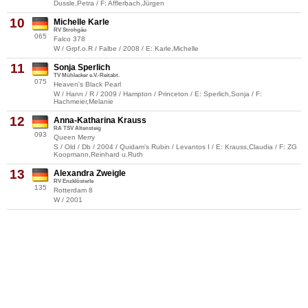
Dussle,Petra / F: Afflerbach,Jürgen
10
Michelle Karle
RV Strohgäu
065
Falco 378
W / Grpf.o.R / Falbe / 2008 / E: Karle,Michelle
11
Sonja Sperlich
TV Mühlacker e.V.-Reitabt.
075
Heaven's Black Pearl
W / Hann / R / 2009 / Hampton / Princeton / E: Sperlich,Sonja / F:
Hachmeier,Melanie
12
Anna-Katharina Krauss
RA TSV Altensteig
093
Queen Merry
S / Old / Db / 2004 / Quidam's Rubin / Levantos I / E: Krauss,Claudia / F: ZG
Koopmann,Reinhard u.Ruth
13
Alexandra Zweigle
RV Enzklösterle
135
Rotterdam 8
W / 2001