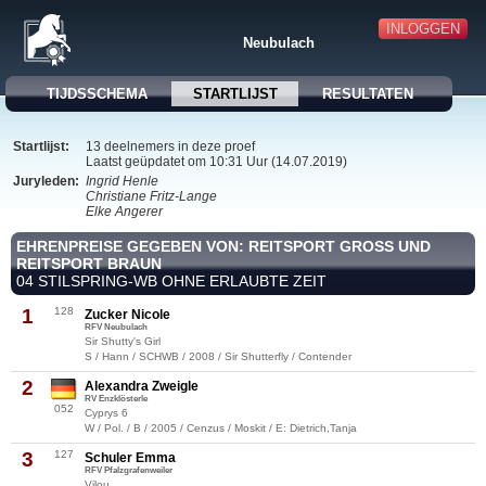
INLOGGEN
Neubulach
TIJDSSCHEMA
STARTLIJST
RESULTATEN
Startlijst:
13 deelnemers in deze proef
Laatst geüpdatet om 10:31 Uur (14.07.2019)
Juryleden:
Ingrid Henle
Christiane Fritz-Lange
Elke Angerer
EHRENPREISE GEGEBEN VON: REITSPORT GROSS UND R
EITSPORT BRAUN
04 STILSPRING-WB OHNE ERLAUBTE ZEIT
1
128
Zucker Nicole
RFV Neubulach
Sir Shutty's Girl
S / Hann / SCHWB / 2008 / Sir Shutterfly / Contender
2
Alexandra Zweigle
RV Enzklösterle
052
Cyprys 6
W / Pol. / B / 2005 / Cenzus / Moskit / E: Dietrich,Tanja
3
127
Schuler Emma
RFV Pfalzgrafenweiler
Vilou