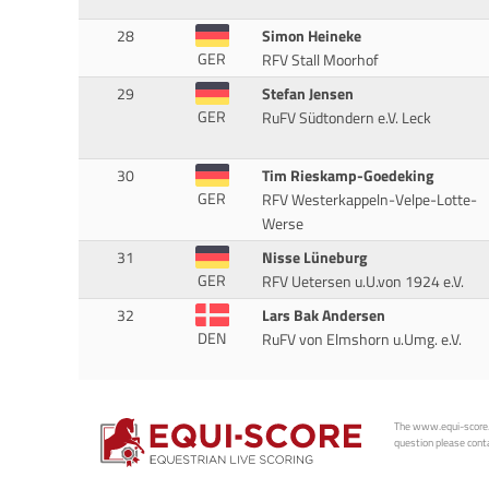
28
Simon Heineke
GER
RFV Stall Moorhof
29
Stefan Jensen
GER
RuFV Südtondern e.V. Leck
30
Tim Rieskamp-Goedeking
GER
RFV Westerkappeln-Velpe-Lotte-
Werse
31
Nisse Lüneburg
GER
RFV Uetersen u.U.von 1924 e.V.
32
Lars Bak Andersen
DEN
RuFV von Elmshorn u.Umg. e.V.
The www.equi-score.com
question please conta