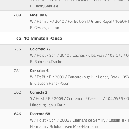
B: Dehn,Gabriele
409
Fidelius G
W / Hann / F / 2010 / For Edition I / Grand Royal / 105QH
B: Gerdes,Johann
ca. 10 Minuten Pause
255
Colombo 77
W / Holst / Schi / 2010 / Cachas / Clearway / 105JC72 / 
B: Bahnsen,Frauke
281
Conzales 6
W / Dt.Pf / B / 2009 / Concord (n.gek.) / Lonely Boy / 10
B: Clausen,Hans-Peter
302
Corniola 2
S / Holst / B / 2009 / Contender / Cassini I / 104WV35 /
Lüneburg, Jan u.Karin,
646
D'accord 68
W / Holst / Schi / 2008 / Diamant de Semilly / Cassini II
Hermann / B: Johannsen,Max-Hermann