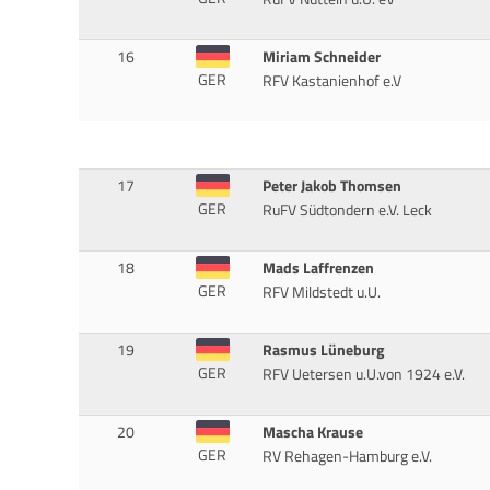
16
Miriam Schneider
GER
RFV Kastanienhof e.V
17
Peter Jakob Thomsen
GER
RuFV Südtondern e.V. Leck
18
Mads Laffrenzen
GER
RFV Mildstedt u.U.
19
Rasmus Lüneburg
GER
RFV Uetersen u.U.von 1924 e.V.
20
Mascha Krause
GER
RV Rehagen-Hamburg e.V.