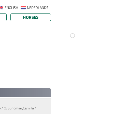
ENGLISH
NEDERLANDS
HORSES
5 / O: Sundman,Camilla /