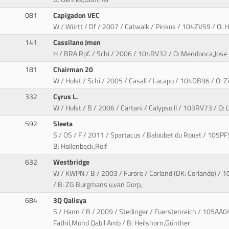
081
Capigadon VEC
W / Württ / Df / 2007 / Catwalk / Pinkus / 104ZV59 / O: 
141
Cassilano Jmen
H / BRA.Rpf. / Schi / 2006 / 104RV32 / O: Mendonca,Jose
181
Chairman 20
W / Holst / Schi / 2005 / Casall / Lacapo / 104DB96 / O: Zie
332
Cyrus L.
W / Holst / B / 2006 / Cartani / Calypso II / 103RV73 / O: 
592
Sleeta
S / OS / F / 2011 / Spartacus / Baloubet du Rouet / 105PF
B: Hollenbeck,Rolf
632
Westbridge
W / KWPN / B / 2003 / Furore / Corland (DK: Corlando) / 
/ B: ZG Burgmans u.van Gorp,
684
3Q Qalisya
S / Hann / B / 2009 / Stedinger / Fuerstenreich / 105AA
Fathil,Mohd Qabil Amb / B: Heilshorn,Günther