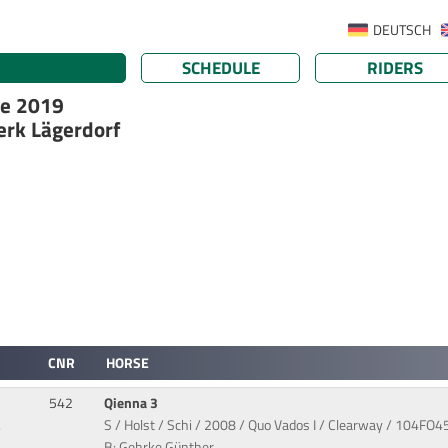
DEUTSCH
SCHEDULE
RIDERS
ge 2019
erk Lägerdorf
CNR
HORSE
542
Qienna 3
.
S / Holst / Schi / 2008 / Quo Vados I / Clearway / 104FO4
B: Gehrke,Günther