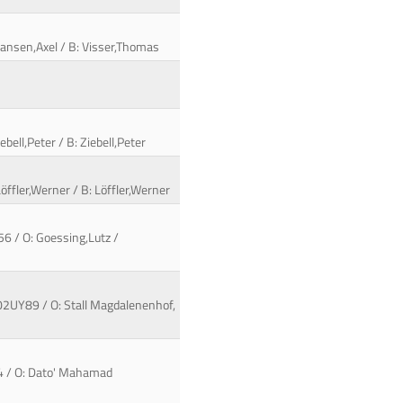
Hansen,Axel / B: Visser,Thomas
bell,Peter / B: Ziebell,Peter
Löffler,Werner / B: Löffler,Werner
56 / O: Goessing,Lutz /
102UY89 / O: Stall Magdalenenhof,
04 / O: Dato' Mahamad