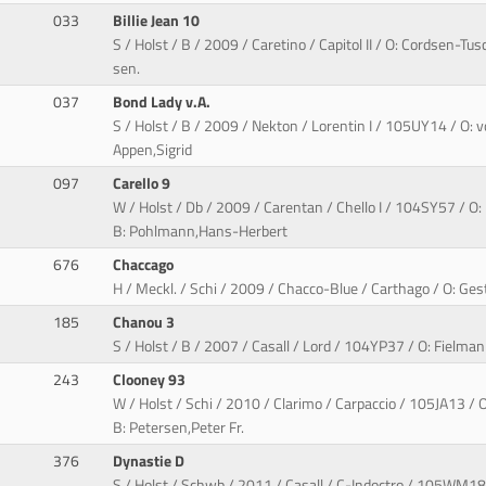
033
Billie Jean 10
S / Holst / B / 2009 / Caretino / Capitol II / O: Cordsen-Tu
sen.
037
Bond Lady v.A.
S / Holst / B / 2009 / Nekton / Lorentin I / 105UY14 / O: v
Appen,Sigrid
097
Carello 9
W / Holst / Db / 2009 / Carentan / Chello I / 104SY57 / 
B: Pohlmann,Hans-Herbert
676
Chaccago
H / Meckl. / Schi / 2009 / Chacco-Blue / Carthago / O: Gest
185
Chanou 3
S / Holst / B / 2007 / Casall / Lord / 104YP37 / O: Fielma
243
Clooney 93
W / Holst / Schi / 2010 / Clarimo / Carpaccio / 105JA13 / O
B: Petersen,Peter Fr.
376
Dynastie D
S / Holst / Schwb / 2011 / Casall / C-Indoctro / 105WM18 