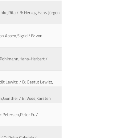
schke,Rita / B: Herzog,Hans Jürgen
on Appen,Sigrid / B: von
O: Pohlmann,Hans-Herbert /
üt Lewitz, / B: Gestüt Lewitz,
nn,Günther / B: Voss,Karsten
: Petersen,Peter Fr. /
/ O: Dehn,Gabriele /