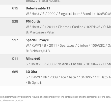
Brouw / B: Stal Roelofs,
615
Unbelievable 12
W / Holst / B / 2009 / Singulord Joter / Acord II / 104WO48 
538
PM Curtis
W / Holst / F / 2011 / Clarimo / Cardino / 105YH46 / O: M
B: Marcussen,Peter
597
Special Envoy 8
W / KWPN / B / 2011 / Spartacus / Clinton / 105VZ82 / O:
B: Blokhuis,H.J.B.
011
Alina 440
S / Holst / B / 2008 / Nekton / Cassini I / 103XR47 / O: S
685
3Q Qira
S / KWPN / Db / 2009 / Ace / Asca / 104OW57 / O: Dato'
/ B: Opheij,J.
 platform is only publishing results. The responsibility of the content itself and the correctness of the data is
ct the service provider.