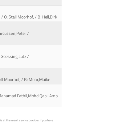
/ O: Stall Moorhof, / B: Hell,Dirk
arcussen,Peter /
 Goessing,Lutz /
tall Moorhof, / B: Mohr,Maike
 Mahamad Fathil,Mohd Qabil Amb
 at the result service provider. If you have