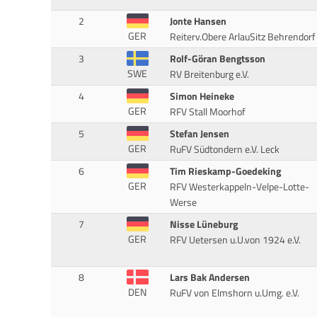
2
Jonte Hansen
GER
Reiterv.Obere ArlauSitz Behrendorf
3
Rolf-Göran Bengtsson
SWE
RV Breitenburg e.V.
4
Simon Heineke
GER
RFV Stall Moorhof
5
Stefan Jensen
GER
RuFV Südtondern e.V. Leck
6
Tim Rieskamp-Goedeking
GER
RFV Westerkappeln-Velpe-Lotte-
Werse
7
Nisse Lüneburg
GER
RFV Uetersen u.U.von 1924 e.V.
8
Lars Bak Andersen
DEN
RuFV von Elmshorn u.Umg. e.V.