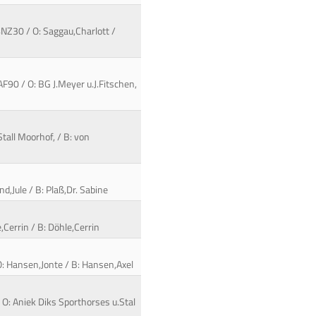
04NZ30 / O: Saggau,Charlott /
F90 / O: BG J.Meyer u.J.Fitschen,
Stall Moorhof, / B: von
d,Jule / B: Plaß,Dr. Sabine
,Cerrin / B: Döhle,Cerrin
O: Hansen,Jonte / B: Hansen,Axel
O: Aniek Diks Sporthorses u.Stal