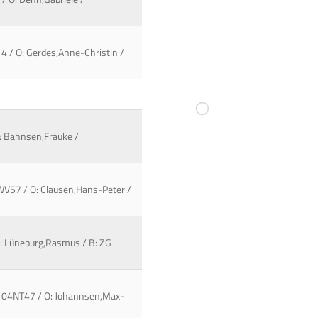
14 / O: Gerdes,Anne-Christin /
O: Bahnsen,Frauke /
5WV57 / O: Clausen,Hans-Peter /
 O: Lüneburg,Rasmus / B: ZG
 / 104NT47 / O: Johannsen,Max-