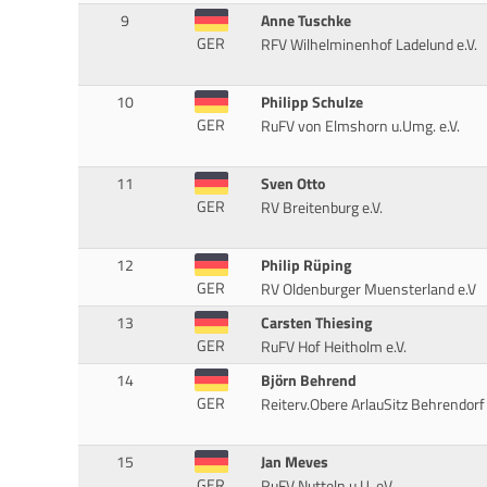
9
Anne Tuschke
GER
RFV Wilhelminenhof Ladelund e.V.
10
Philipp Schulze
GER
RuFV von Elmshorn u.Umg. e.V.
11
Sven Otto
GER
RV Breitenburg e.V.
12
Philip Rüping
GER
RV Oldenburger Muensterland e.V
13
Carsten Thiesing
GER
RuFV Hof Heitholm e.V.
14
Björn Behrend
GER
Reiterv.Obere ArlauSitz Behrendorf
15
Jan Meves
GER
RuFV Nutteln u.U. eV