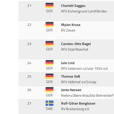
21
Charlott Saggau
GER
RFV Eichengrund-Lentföhrden
22
Mylen Kruse
GER
RV Zeven
23
Carsten-Otto Nagel
GER
RFV Stall Moorhof
24
Jule Lind
GER
RFV Uetersen u.U.von 1924 e.V.
25
Thomas Voß
GER
RFV Höllnhof e.V.Schülp
26
Jonte Hansen
GER
Reiterv.Obere ArlauSitz Behrendorf
27
Rolf-Göran Bengtsson
SWE
RV Breitenburg e.V.