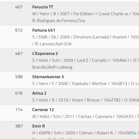
407
Feruccio TT
W / Hann / B / 2007 / For Edition I / Cuvee Charlie xx / 1
B: Rodrigues da Fonseca,Tina
672
Fortuna 451
S / SWB / Db / 2009 / Elmshorn (Lorrado) / Krocket / 105A
/ B: Larsson,Karl-Erik
467
L'Esperance 2
S / Holst / Schi / 2009 / Lord Z / Corrado I / 105AA41 / O: 
Brandis,Welf-Ludewig
598
Sternenbanner 3
S / Hann / F / 2006 / Stakkato / Werther / 104JB13 / O: Lin
016
Artica 2
S / Holst / B / 2010 / Artani / Briscar / 104ZT82 / O: Döhle
114
Carreras 12
W / Holst / Schi / 2011 / Cachas / Cassiano / 105UK32 / 
387
Emir R
H / KWPN / Schi / 2009 / Colman / Rubert R. / 104VW54 / 