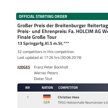
OFFICIAL STARTING ORDER
Großer Preis der Breitenburger Reiterta
Preis- und Ehrenpreis: Fa. HOLCIM AG W
Finale Große Tour
13 Springprfg.Kl.S m.St.***
32 competitors in this competition.
Last updated at 17:26 hrs (30.06.2019)
JUDGES
Franz Peter Bockholt
Werner Peters
Dieter Stut
NR
NATION
COMPETITOR
1
Christian Hess
GER
TRSG Holstenhalle Neumünster e.V