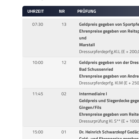
UHRZEIT
NR
PRÜFUNG
07:30
13
Geldpreis gegeben von Sportpfe
Ehrenpreise gegeben von Reitsp
und
Marstall
Dressurpferdeprfg.Kl.L (E + 200
10:00
12
Geldpreis gegeben von der Dres
Bad Schussenried
Ehrenpreise gegeben von Andrea
Dressurpferdeprfg. Kl.M (E + 25
11:45
02
Intermediaire I
Geldpreis und Siegerdecke geg
Gingen/Fils
Ehrenpreise gegeben vom Reiter
Dressurprüfung Kl. S** (E + 100
15:00
01
Dr. Heinrich Schwarzkopf Gedäc
Geld- und Ehrenpreise gegeben