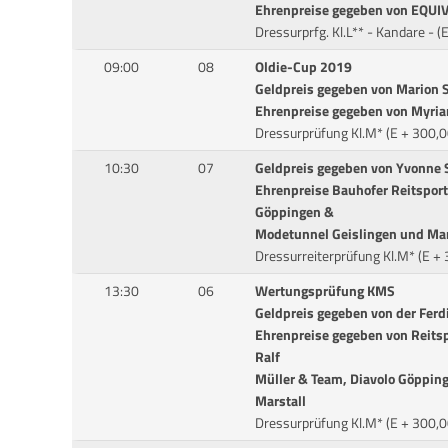
Ehrenpreise gegeben von EQUIV
Dressurprfg. Kl.L** - Kandare - 
09:00
08
Oldie-Cup 2019
Geldpreis gegeben von Marion S
Ehrenpreise gegeben von Myria
Dressurprüfung Kl.M* (E + 300,0
10:30
07
Geldpreis gegeben von Yvonne 
Ehrenpreise Bauhofer Reitspor
Göppingen &
Modetunnel Geislingen und Mar
Dressurreiterprüfung Kl.M* (E +
13:30
06
Wertungsprüfung KMS
Geldpreis gegeben von der Fer
Ehrenpreise gegeben von Reitsp
Ralf
Müller & Team, Diavolo Göppin
Marstall
Dressurprüfung Kl.M* (E + 300,0