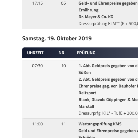
17:15
05
Geld- und Ehrenpreise gegeben
Ernährung
Dr. Meyer & Co. KG
Dressurprüfung Kl.M** (E + 500,
Samstag, 19. Oktober 2019
UHRZEIT
NR
PRÜFUNG
07:30
10
1. Abt. Geldpreis gegeben von 
Süßen
2. Abt. Geldpreis gegeben von 
Ehrenpreise geg. von Bauhofer 
Reitsport
Blank, Diavolo Göppingen & Mo
Marstall
Dressurprfg. Kl.L* - Tr. (E + 20
11:00
11
Wertungsprüfung KMS
Geld und Ehrenpreise gegeben v
Schröder