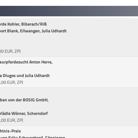
rde Kohler, Biberach/Riß
ort Blank, Ellwangen, Julia Udhardt
,00 EUR, ZP)
surpferdezucht Anton Herre,
 Dlugos und Julia Udhardt
0,00 EUR, ZP)
eben von der BOSIG GmbH,
lädle Wörner, Schorndorf
0,00 EUR, ZP)
htnis-Preis
 von Erika Schwarzkopf, Göppingen