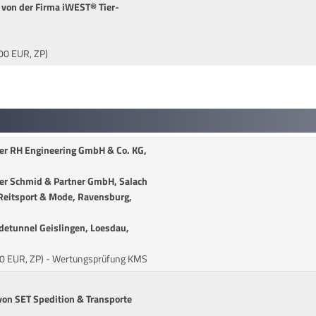
 von der Firma iWEST® Tier-
00 EUR, ZP)
der RH Engineering GmbH & Co. KG,
der Schmid & Partner GmbH, Salach
Reitsport & Mode, Ravensburg,
detunnel Geislingen, Loesdau,
0,00 EUR, ZP) - Wertungsprüfung KMS
on SET Spedition & Transporte