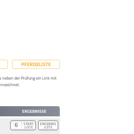
PFERDELISTE
ts neben der Prüfung ein Link mit
nnzeichnet.
ERGEBNISSE
6
START
ERGEBNIS
LISTE
LISTE