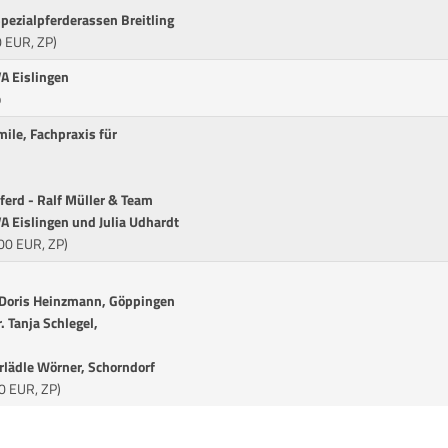
pezialpferderassen Breitling
0 EUR, ZP)
A Eislingen
p
ile, Fachpraxis für
ferd - Ralf Müller & Team
 Eislingen und Julia Udhardt
00 EUR, ZP)
. Doris Heinzmann, Göppingen
. Tanja Schlegel,
lädle Wörner, Schorndorf
00 EUR, ZP)