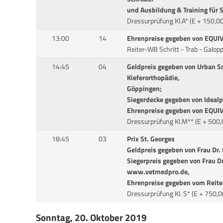
und Ausbildung & Training für S
Dressurprüfung Kl.A* (E + 150,0
13:00
14
Ehrenpreise gegeben von EQUIV
Reiter-WB Schritt - Trab - Galop
14:45
04
Geldpreis gegeben von Urban Sm
Kieferorthopädie,
Göppingen;
Siegerdecke gegeben von Idealp
Ehrenpreise gegeben von EQUIVA
Dressurprüfung Kl.M** (E + 500,
18:45
03
Prix St. Georges
Geldpreis gegeben von Frau Dr
Siegerpreis gegeben von Frau Dr
www.vetmedpro.de,
Ehrenpreise gegeben vom Reiter
Dressurprüfung Kl. S* (E + 750,
Sonntag, 20. Oktober 2019