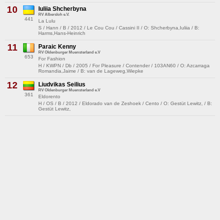
10
Iuliia Shcherbyna
RV Albersloh e.V.
441
La Lulu
S / Hann / B / 2012 / Le Cou Cou / Cassini II / O: Shcherbyna,Iuliia / B:
Harms,Hans-Heinrich
11
Paraic Kenny
RV Oldenburger Muensterland e.V
653
For Fashion
H / KWPN / Db / 2005 / For Pleasure / Contender / 103AN60 / O: Azcarraga
Romandia,Jaime / B: van de Lageweg,Wiepke
12
Liudvikas Seilius
RV Oldenburger Muensterland e.V
361
Eldorento
H / OS / B / 2012 / Eldorado van de Zeshoek / Cento / O: Gestüt Lewitz, / B:
Gestüt Lewitz,