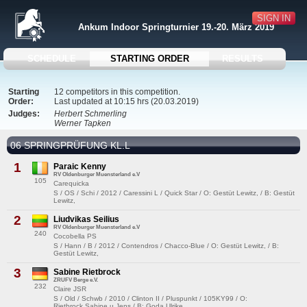
SIGN IN
Ankum Indoor Springturnier 19.-20. März 2019
SCHEDULE
STARTING ORDER
RESULTS
Starting
12 competitors in this competition.
Order:
Last updated at 10:15 hrs (20.03.2019)
Judges:
Herbert Schmerling
Werner Tapken
06 SPRINGPRÜFUNG KL.L
1
Paraic Kenny
RV Oldenburger Muensterland e.V
105
Carequicka
S / OS / Schi / 2012 / Caressini L / Quick Star / O: Gestüt Lewitz, / B: Gestüt
Lewitz,
2
Liudvikas Seilius
RV Oldenburger Muensterland e.V
240
Cocobella PS
S / Hann / B / 2012 / Contendros / Chacco-Blue / O: Gestüt Lewitz, / B:
Gestüt Lewitz,
3
Sabine Rietbrock
ZRUFV Berge e.V.
232
Claire JSR
S / Old / Schwb / 2010 / Clinton II / Pluspunkt / 105KY99 / O:
Rietbrock,Sabine u.Jens / B: Goda,Ulrike