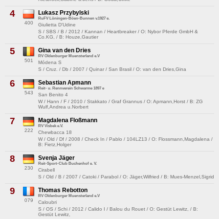
4
Lukasz Przybylski
RuFV Löningen-Böen-Bunnen v.1927 e.
400
Giulietta D'Udine
S / SBS / B / 2012 / Kannan / Heartbreaker / O: Nybor Pferde GmbH &
Co.KG, / B: Houze,Gautier
5
Gina van den Dries
RV Oldenburger Muensterland e.V
501
Módena S
S / Cruz. / Db / 2007 / Quinar / San Brasil / O: van den Dries,Gina
6
Sebastian Apmann
Reit- u. Rennverein Schwarme 1897 e
543
San Benito 4
W / Hann / F / 2010 / Stakkato / Graf Grannus / O: Apmann,Horst / B: ZG
Wulf,Andrea u.Norbert
7
Magdalena Floßmann
RV Visbek e.V.
222
Chewbacca 18
W / Old / Df / 2008 / Check In / Pablo / 104LZ13 / O: Flossmann,Magdalena /
B: Fietz,Holger
8
Svenja Jäger
Reit-Sport-Club Buchenhof e. V.
230
Cirabell
S / Old / B / 2007 / Catoki / Parabol / O: Jäger,Wilfried / B: Mues-Menzel,Sigrid
9
Thomas Rebotton
RV Oldenburger Muensterland e.V
079
Caloubri
S / OS / Schi / 2012 / Calido I / Balou du Rouet / O: Gestüt Lewitz, / B:
Gestüt Lewitz,