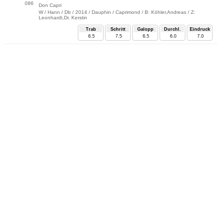
086
Don Capri
W / Hann / Db / 2014 / Dauphin / Caprimond / B: Köhler,Andreas / Z:
Leonhardt,Dr. Kerstin
Trab
Schritt
Galopp
Durchl.
Eindruck
6.5
7.5
6.5
6.0
7.0