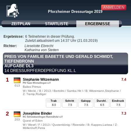
ANMELDEN
Pforzheimer Dressurtage 2019
ZEITPLAN
STARTLISTE
ERGEBNISSE
Ergebnisse:
6 Teilnehmer in dieser Prüfung.
Zuletzt aktualisiert um 14:37 Uhr (21.03.2019)
Richter:
Lieselotte Ebrecht
Katharina von Stetten
PREIS VON FAMILIE BABETTE UND GERALD SCHMIDT,
TIEFENBRONN
AUFGABE DL3
14 DRESSURPFERDEPRÜFUNG KL.L
1
Stephanie Witzemann
7.4
PS-Team Winterlingen e.V
013
Balios Primus
W / Meckl. / B / 2013 / Bertolini / Samba Hit I / B: Witzemann,Stephanie /
Z: Tremp,Rüdiger
Trab
Schritt
Galopp
Durchl.
Eindruck
8.0
7.5
7.5
6.5
7.5
2
Josephine Binder
7.3
RC Schwieberdingen Banmähder e.V
203
Quest of Eden
W / Westf / F / 2013 / Quotenkönig / Riverside / B: Kappes,Larissa / Z:
Möllenhoff,Petra