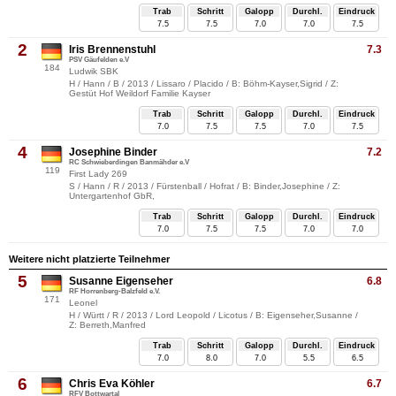
Trab
Schritt
Galopp
Durchl.
Eindruck
7.5
7.5
7.0
7.0
7.5
2
Iris Brennenstuhl
7.3
PSV Gäufelden e.V
184
Ludwik SBK
H / Hann / B / 2013 / Lissaro / Placido / B: Böhm-Kayser,Sigrid / Z:
Gestüt Hof Weildorf Familie Kayser
Trab
Schritt
Galopp
Durchl.
Eindruck
7.0
7.5
7.5
7.0
7.5
4
Josephine Binder
7.2
RC Schwieberdingen Banmähder e.V
119
First Lady 269
S / Hann / R / 2013 / Fürstenball / Hofrat / B: Binder,Josephine / Z:
Untergartenhof GbR,
Trab
Schritt
Galopp
Durchl.
Eindruck
7.0
7.5
7.5
7.0
7.0
Weitere nicht platzierte Teilnehmer
5
Susanne Eigenseher
6.8
RF Horrenberg-Balzfeld e.V.
171
Leonel
H / Württ / R / 2013 / Lord Leopold / Licotus / B: Eigenseher,Susanne /
Z: Berreth,Manfred
Trab
Schritt
Galopp
Durchl.
Eindruck
7.0
8.0
7.0
5.5
6.5
6
Chris Eva Köhler
6.7
RFV Bottwartal