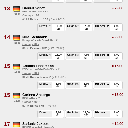
(17)
(4)
(1)
13
Daniela Windt
=
23,00
RFG Hof Hillebrandt e. V.
GER
Carriage 114
:
0199
Nabucco 102
( / W / 2010)
Dressur:
11,00
Gelände:
12,00
Hindernis:
0,00
(11)
(11)
(1)
14
Nina Stehmann
=
22,00
Fahrsportfreunde Ostenfelde e. V.
GER
Carriage 099
:
0036
Casimir 182
( / W / 2010)
Dressur:
18,00
Gelände:
4,00
Hindernis:
0,00
(16)
(3)
(1)
15
Antonia Linnemann
=
15,00
ZRFV Lützow Selm-Bork-Olfen e. V.
GER
Carriage 064
:
0070
Donna Leona 7
( / S / 2012)
Dressur:
6,00
Gelände:
9,00
Hindernis:
0,00
(6)
(8)
(1)
15
Corinna Ansorge
=
15,00
RFV Greffen e. V.
GER
Carriage 003
:
0295
Nikita 179
( / W / 0)
Dressur:
2,00
Gelände:
13,00
Hindernis:
0,00
(2)
(12)
(1)
17
Stefanie Jakobs
=
14,00
RFV KUFA Endorf-Hagen e.V.