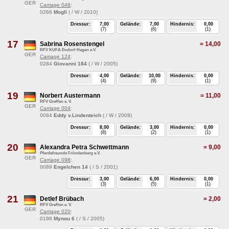
GER
Carriage 048
:
0266
Mogli
( / W / 2010)
Dressur:
7,00
Gelände:
7,00
Hindernis:
0,00
(7)
(6)
(1)
17
Sabrina Rosenstengel
=
14,00
RFV KUFA Endorf-Hagen e.V.
GER
Carriage 124
:
0284
Giovanni 184
( / W / 2005)
Dressur:
4,00
Gelände:
10,00
Hindernis:
0,00
(4)
(9)
(1)
19
Norbert Austermann
=
11,00
RFV Greffen e. V.
GER
Carriage 004
:
0084
Eddy v.Lindenteich
( / W / 2009)
Dressur:
8,00
Gelände:
3,00
Hindernis:
0,00
(8)
(2)
(1)
20
Alexandra Petra Schwettmann
=
9,00
Pferdefreunde Fröndenberg e.V.
GER
Carriage 098
:
0089
Engelchen 14
( / S / 2001)
Dressur:
3,00
Gelände:
6,00
Hindernis:
0,00
(3)
(5)
(1)
21
Detlef Brübach
=
2,00
RFV Greffen e. V.
GER
Carriage 020
:
0198
Mynou 6
( / S / 2005)