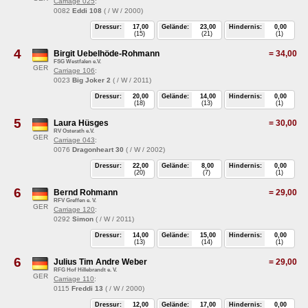
Carriage 025
:
0082
Eddi 108
( / W / 2000)
Dressur:
17,00
Gelände:
23,00
Hindernis:
0,00
(15)
(21)
(1)
4
Birgit Uebelhöde-Rohmann
=
34,00
FSG Westfalen e.V.
GER
Carriage 106
:
0023
Big Joker 2
( / W / 2011)
Dressur:
20,00
Gelände:
14,00
Hindernis:
0,00
(18)
(13)
(1)
5
Laura Hüsges
=
30,00
RV Osterath e.V.
GER
Carriage 043
:
0076
Dragonheart 30
( / W / 2002)
Dressur:
22,00
Gelände:
8,00
Hindernis:
0,00
(20)
(7)
(1)
6
Bernd Rohmann
=
29,00
RFV Greffen e. V.
GER
Carriage 120
:
0292
Simon
( / W / 2011)
Dressur:
14,00
Gelände:
15,00
Hindernis:
0,00
(13)
(14)
(1)
6
Julius Tim Andre Weber
=
29,00
RFG Hof Hillebrandt e. V.
GER
Carriage 110
:
0115
Freddi 13
( / W / 2000)
Dressur:
12,00
Gelände:
17,00
Hindernis:
0,00