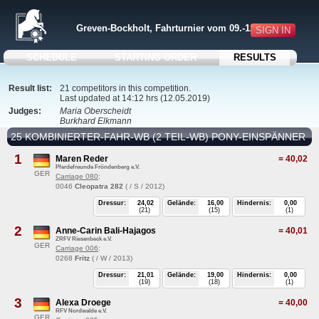
Greven-Bockholt, Fahrturnier vom 09.-12.05.2019
SIGN IN
SCHEDULE
STARTING ORDER
RESULTS
Result list:
21 competitors in this competition.
Last updated at 14:12 hrs (12.05.2019)
Judges:
Maria Oberscheidt
Burkhard Elkmann
25 KOMBINIERTER-FAHR-WB (2 TEIL-WB) PONY-EINSPÄNNER
1
Maren Reder
=
40,02
Pferdefreunde Fröndenberg e.V.
GER
Carriage 080
:
0046
Cleopatra 282
( / S / 2012)
Dressur:
24,02
Gelände:
16,00
Hindernis:
0,00
(21)
(15)
(1)
2
Anne-Carin Bali-Hajagos
=
40,01
ZRFV Riesenbeck e.V.
GER
Carriage 006
:
0268
Fritz
( / W / 2013)
Dressur:
21,01
Gelände:
19,00
Hindernis:
0,00
(19)
(18)
(1)
3
Alexa Droege
=
40,00
RFV Nordwalde e.V.
GER