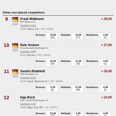
Other, non-placed competitors
9
Frank Müllmann
=
28,00
RFV Mesum e.V.
GER
Carriage 122
:
0291
Valco 13
( / W / 2011)
Dressur:
10,00
Gelände:
18,00
Hindernis:
0,00
(10)
(17)
(1)
10
Nele Voskort
=
27,00
Kutschenclub Altenberge e.V.
GER
Carriage 108
:
0162
Kyran
( / W / 2003)
Dressur:
16,00
Gelände:
11,00
Hindernis:
0,00
(14)
(10)
(1)
11
Sandra Bödefeld
=
26,00
FSG Westfalen e.V.
GER
Carriage 015
:
0146
Jack Sparrow 4
( / W / 2006)
Dressur:
5,00
Gelände:
21,00
Hindernis:
0,00
(5)
(20)
(1)
12
Inga Bock
=
24,00
Fahr- und RV Wettringen e.V.
Carriage 142
:
0281
Deja Vue 50
( / S / 2007)
Dressur:
19,00
Gelände:
5,00
Hindernis:
0,00