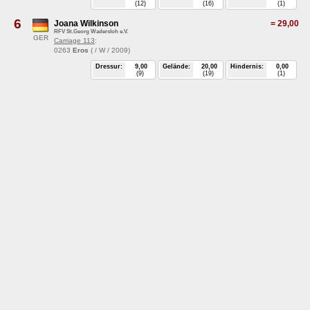
(12)
(16)
(1)
6
Joana Wilkinson
=
29,00
RFV St.Georg Wadersloh e.V.
GER
Carriage 113
:
0263
Eros
( / W / 2009)
Dressur:
9,00
Gelände:
20,00
Hindernis:
0,00
(9)
(19)
(1)