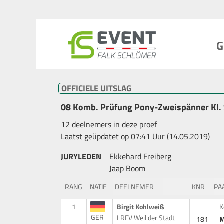
G
OFFICIELE UITSLAG
08 Komb. Prüfung Pony-Zweispänner Kl.
12 deelnemers in deze proef
Laatst geüpdatet op 07:41 Uur (14.05.2019)
JURYLEDEN
Ekkehard Freiberg
Jaap Boom
RANG
NATIE
DEELNEMER
KNR
PA
1
Birgit Kohlweiß
K
GER
LRFV Weil der Stadt
181
M