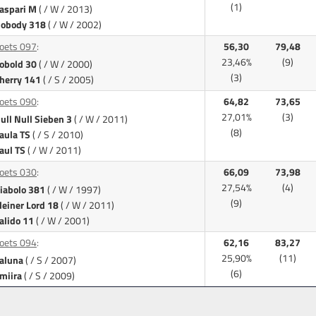
(1)
aspari M
( / W / 2013)
obody 318
( / W / 2002)
oets 097
:
56,30
79,48
23,46%
(9)
obold 30
( / W / 2000)
(3)
herry 141
( / S / 2005)
oets 090
:
64,82
73,65
27,01%
(3)
ull Null Sieben 3
( / W / 2011)
(8)
aula TS
( / S / 2010)
aul TS
( / W / 2011)
oets 030
:
66,09
73,98
27,54%
(4)
iabolo 381
( / W / 1997)
(9)
leiner Lord 18
( / W / 2011)
alido 11
( / W / 2001)
oets 094
:
62,16
83,27
25,90%
(11)
aluna
( / S / 2007)
(6)
miira
( / S / 2009)