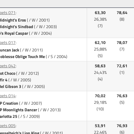
oets 071
:
63,30
78,64
26,38%
(8)
idnight's Eros
( / W / 2001)
(7)
idnight's Sindbad
( / W / 2003)
o's Royal Caspar
( / W / 2004)
oets 017
:
62,10
78,07
25,88%
(7)
uncan Jack
( / W / 2011)
(5)
oblesse Oblige Touch Me
( / S / 2004)
oets 042
:
58,63
72,61
24,43%
(1)
ot Choco
( / W / 2012)
(4)
fir 4
( / W / 2005)
el Gibson 3
( / W / 2005)
oets 014
:
70,02
76,63
29,18%
(5)
P Creation
( / W / 2007)
(10)
P Moonlights Dancer
( / W / 2013)
arlotta 25
( / S / 2009)
oets 005
:
53,91
76,93
22,46%
(6)
esselteich's Lion King
( / W / 2001)