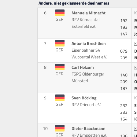
Andere, niet geklasseerde deelnemers
6
Manuela Mitnacht
K
GER
RFV Kürnachtal
192
M
Estenfeld e.V.
193
M
147
J
7
Antonia Brechtken
K
GER
Eisenbahner SV
079
D
Wuppertal West e.V.
205
N
8
Carl Holzum
K
GER
FSPG Oldenburger
140
H
Münsterl.
209
O
187
M
9
Sven Böcking
K
GER
RFV Driedorf e.V.
232
S
233
S
154
K
10
Dieter Baackmann
K
GER
RFV Emsdetten e.V.
136
H