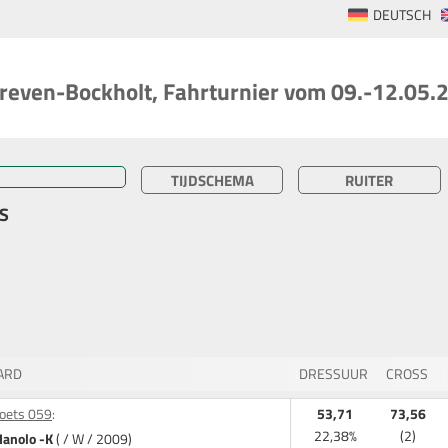
DEUTSCH
reven-Bockholt, Fahrturnier vom 09.-12.05.
TIJDSCHEMA
RUITER
 S
ARD
DRESSUUR
CROSS
oets 059
:
53,71
73,56
22,38%
(2)
anolo -K
( / W / 2009)