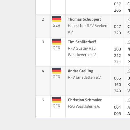
037
C
206
N
2
Thomas Schuppert
K
GER
Hallescher RFV Seeben
047
C
e.V.
229
S
3
Tim Schäferhoff
K
GER
RFV Gustav Rau
208
N
Westbevern e. V.
212
P
211
P
4
Andre Greiling
K
GER
RFV Emsdetten e.V.
065
D
160
K
249
V
5
Christian Schmalor
K
GER
FSG Westfalen e.V.
001
A
005
A