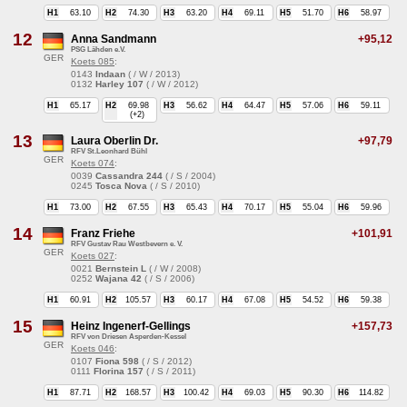
H1
63.10
H2
74.30
H3
63.20
H4
69.11
H5
51.70
H6
58.97
12
Anna Sandmann
+95,12
PSG Lähden e.V.
GER
Koets 085
:
0143
Indaan
( / W / 2013)
0132
Harley 107
( / W / 2012)
H1
65.17
H2
69.98
H3
56.62
H4
64.47
H5
57.06
H6
59.11
(+2)
13
Laura Oberlin Dr.
+97,79
RFV St.Leonhard Bühl
GER
Koets 074
:
0039
Cassandra 244
( / S / 2004)
0245
Tosca Nova
( / S / 2010)
H1
73.00
H2
67.55
H3
65.43
H4
70.17
H5
55.04
H6
59.96
14
Franz Friehe
+101,91
RFV Gustav Rau Westbevern e. V.
GER
Koets 027
:
0021
Bernstein L
( / W / 2008)
0252
Wajana 42
( / S / 2006)
H1
60.91
H2
105.57
H3
60.17
H4
67.08
H5
54.52
H6
59.38
15
Heinz Ingenerf-Gellings
+157,73
RFV von Driesen Asperden-Kessel
GER
Koets 046
:
0107
Fiona 598
( / S / 2012)
0111
Florina 157
( / S / 2011)
H1
87.71
H2
168.57
H3
100.42
H4
69.03
H5
90.30
H6
114.82