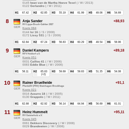
0145
Iwan van de Martha Hoeve Texel
( / W / 2013)
0122
Gerlandro
( / W / 2011)
H1
67.42
H2
62.85
H3
55.19
H4
61.99
H5
49.06
H6
54.69
8
Anja Sander
+88,93
RV Lippe-Bruch-Gahlen 1927
GER
Koets 084
:
0144
Isi 16
( / S / 2008)
0172
Lissy 531
( / S / 2009)
H1
62.84
H2
67.24
H3
56.83
H4
60.29
H5
49.54
H6
58.96
9
Daniel Kampers
+89,18
RFV Holdorf e.V.
GER
Koets 051
:
0031
Caillou 41
( / W / 2006)
0083
Eddie Blue
( / W / 2006)
H1
58.11
H2
65.63
H3
59.69
H4
59.83
H5
51.35
H6
54.08
(+2)
10
Rainer Bruelheide
+91,1
PferdeSV (PSV) Steinhagen-Brockhage
GER
Koets 021
:
0016
Azzurro 18
( / W / 2005)
0130
Grappolo
( / W / 2011)
H1
62.68
H2
62.92
H3
56.14
H4
64.94
H5
56.69
H6
61.01
11
Heinz Hummelt
+95,11
RV Geisterholz e.V.
GER
Koets 045
:
0061
Dekkers Discovery
( / W / 2008)
0029
Brandewien
( / W / 2006)