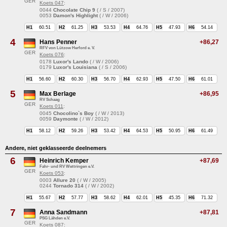
GER
Koets 047
:
0044
Chocolate Chip 9
( / S / 2007)
0053
Damon's Highlight
( / W / 2006)
H1
60.51
H2
61.25
H3
53.53
H4
64.76
H5
47.93
H6
54.14
4
Hans Penner
+86,27
RFV von Lützow Herford e. V.
GER
Koets 076
:
0178
Luxor's Lando
( / W / 2006)
0179
Luxor's Louisiana
( / S / 2006)
H1
56.60
H2
60.30
H3
56.70
H4
62.93
H5
47.50
H6
61.01
5
Max Berlage
+86,95
RV Schaag
GER
Koets 011
:
0045
Chocolino`s Boy
( / W / 2013)
0059
Daymonte
( / W / 2012)
H1
58.12
H2
59.26
H3
53.42
H4
64.53
H5
50.95
H6
61.49
Andere, niet geklasseerde deelnemers
6
Heinrich Kemper
+87,69
Fahr- und RV Wettringen e.V.
GER
Koets 053
:
0003
Allure 20
( / W / 2005)
0244
Tornado 314
( / W / 2002)
H1
55.67
H2
57.77
H3
58.62
H4
62.01
H5
45.35
H6
71.32
7
Anna Sandmann
+87,81
PSG Lähden e.V.
GER
Koets 087
: