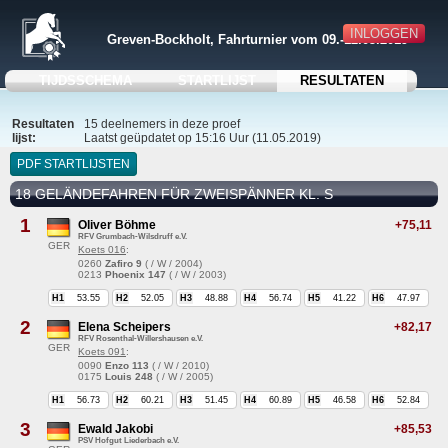
INLOGGEN
Greven-Bockholt, Fahrturnier vom 09.-12.05.2019
TIJDSSCHEMA
STARTLIJST
RESULTATEN
Resultaten
15 deelnemers in deze proef
lijst:
Laatst geüpdatet op 15:16 Uur (11.05.2019)
PDF STARTLIJSTEN
18 GELÄNDEFAHREN FÜR ZWEISPÄNNER KL. S
1
Oliver Böhme
+75,11
RFV Grumbach-Wilsdruff e.V.
GER
Koets 016
:
0260
Zafiro 9
( / W / 2004)
0213
Phoenix 147
( / W / 2003)
H1
53.55
H2
52.05
H3
48.88
H4
56.74
H5
41.22
H6
47.97
2
Elena Scheipers
+82,17
RFV Rosenthal-Willershausen e.V.
GER
Koets 091
:
0090
Enzo 113
( / W / 2010)
0175
Louis 248
( / W / 2005)
H1
56.73
H2
60.21
H3
51.45
H4
60.89
H5
46.58
H6
52.84
3
Ewald Jakobi
+85,53
PSV Hofgut Liederbach e.V.