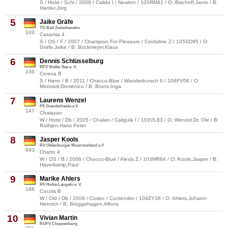
S / Holst / Schi / 2009 / Calido I / Newton / 105RM41 / O: Bischoff,Janin / B:
Harder,Jörg
5
Jaike Gräfe
TG Bad Zwischenahn
103
Casamia 4
S / OS / F / 2007 / Champion For Pleasure / Cordalme Z / 105SD95 / O:
Gräfe,Jaike / B: Bockmeyer,Klaus
6
Dennis Schlüsselburg
RFV Steller See e. V.
136
Ceresa B
S / Hann / B / 2011 / Chacco-Blue / Wanderbursch II / 106FV06 / O:
Morosoli,Domenico / B: Bruns,Inga
7
Laurens Wenzel
PS Granderheide e.V.
147
Chalayan
W / Holst / Db / 2005 / Chalan / Caligula I / 103VL83 / O: Wenzel,Dr. Ole / B:
Rathjen,Hans Peter
8
Jasper Kools
RV Oldenburger Muensterland e.V
693
Chatto 4
W / OS / B / 2006 / Chacco-Blue / Alexis Z / 103MR64 / O: Kools,Jasper / B:
Haverkamp,Paul
9
Marike Ahlers
RV Holte-Langeln e. V.
188
Cocola B
W / Old / Db / 2009 / Codec / Contender / 104ZY38 / O: Ahlers,Johann-
Heinrich / B: Brüggehagen,Alfons
10
Vivian Martin
RUFV Cloppenburg