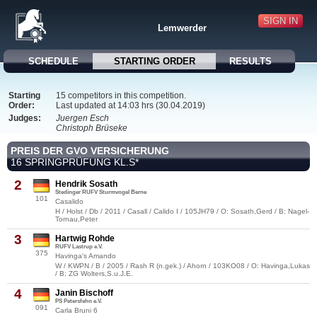
SIGN IN
Lemwerder
SCHEDULE
STARTING ORDER
RESULTS
Starting
15 competitors in this competition.
Order:
Last updated at 14:03 hrs (30.04.2019)
Judges:
Juergen Esch
Christoph Brüseke
PREIS DER GVO VERSICHERUNG
16 SPRINGPRÜFUNG KL.S*
2
Hendrik Sosath
Stedinger RUFV Sturmvogel Berne
101
Casalido
H / Holst / Db / 2011 / Casall / Calido I / 105JH79 / O: Sosath,Gerd / B: Nagel-
Tornau,Peter
3
Hartwig Rohde
RUFV Lastrup e.V.
375
Havinga's Amando
W / KWPN / B / 2005 / Rash R (n.gek.) / Ahorn / 103KO08 / O: Havinga,Lukas
/ B: ZG Wolters,S.u.J.E.
4
Janin Bischoff
PS Petersfehn e.V.
091
Carla Bruni 6