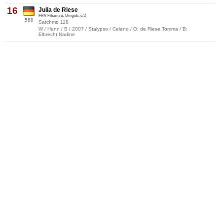
16
Julia de Riese
FRV Filsum u. Umgeb. e.V.
568
Satchmo 118
W / Hann / B / 2007 / Stalypso / Celano / O: de Riese,Tomma / B:
Elbrecht,Nadine