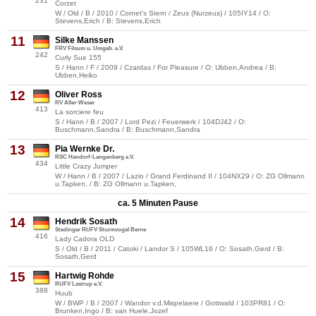
231
Corzet
W / Old / B / 2010 / Cornet's Stern / Zeus (Nurzeus) / 105IY14 / O:
Stevens,Erich / B: Stevens,Erich
11
Silke Manssen
FRV Filsum u. Umgeb. e.V.
242
Curly Sue 155
S / Hann / F / 2009 / Czardas / For Pleasure / O: Ubben,Andrea / B:
Ubben,Heiko
12
Oliver Ross
RV Aller-Weser
413
La sorciere feu
S / Hann / B / 2007 / Lord Pezi / Feuerwerk / 104DJ42 / O:
Buschmann,Sandra / B: Buschmann,Sandra
13
Pia Wernke Dr.
RSC Handorf-Langenberg e.V.
434
Little Crazy Jumper
W / Hann / B / 2007 / Lazio / Grand Ferdinand II / 104NX29 / O: ZG Ollmann
u.Tapken, / B: ZG Ollmann u.Tapken,
ca. 5 Minuten Pause
14
Hendrik Sosath
Stedinger RUFV Sturmvogel Berne
416
Lady Cadora OLD
S / Old / B / 2011 / Catoki / Landor S / 105WL16 / O: Sosath,Gerd / B:
Sosath,Gerd
15
Hartwig Rohde
RUFV Lastrup e.V.
388
Huub
W / BWP / B / 2007 / Wandor v.d.Mispelaere / Gottwald / 103PR81 / O:
Brunken,Ingo / B: van Huele,Jozef