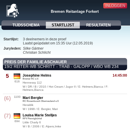
INLOGGEN
Bremen Reitanlage Forkert
TIJDSSCHEMA
STARTLIJST
RESULTATEN
Startlijst:
3 deelnemers in deze proef
Laatst geüpdatet om 15:35 Uur (12.05.2019)
Juryleden:
Silke Gärtner
Christian Schlicht
PREIS DER FAMILIE ASCHAUER
19/2 REITER-WB SCHRITT - TRAB - GALOPP / WBO WB 234
5
Josephine Helms
14:45:00
Bremer RC e.V.
616
Hennessy 112
W / DR / B / 2010 / Hot Cream / Jugor II / E: Helmers,Bianca / F:
Helmers,Bianca
(6)
1100
Mari Bergler
RC Rosenbusch Oberneuland e.V.
Heraldik
W / 1998 / E: Bergler, Mari
(7)
Louisa Marie Stelljes
RFV Pennigbüttel
694
Little Charly 6
W / B / 2006 / E: Alpers,Imke