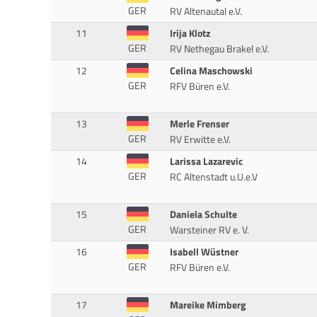
GER
RV Altenautal e.V.
11
Irija Klotz
GER
RV Nethegau Brakel e.V.
12
Celina Maschowski
GER
RFV Büren e.V.
13
Merle Frenser
GER
RV Erwitte e.V.
14
Larissa Lazarevic
GER
RC Altenstadt u.U.e.V
15
Daniela Schulte
GER
Warsteiner RV e. V.
16
Isabell Wüstner
GER
RFV Büren e.V.
17
Mareike Mimberg