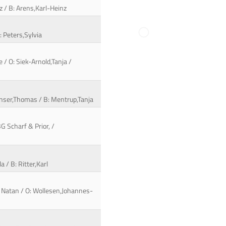
z / B: Arens,Karl-Heinz
B: Peters,Sylvia
 / O: Siek-Arnold,Tanja /
enser,Thomas / B: Mentrup,Tanja
G Scharf & Prior, /
 / B: Ritter,Karl
n Natan / O: Wollesen,Johannes-