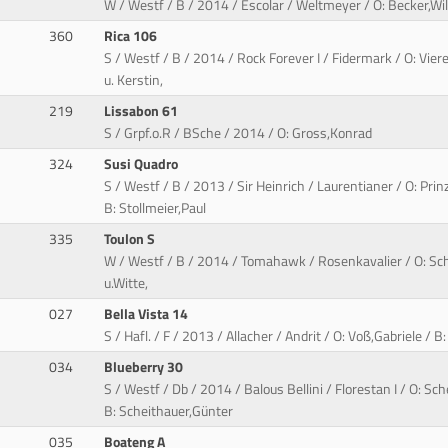
W / Westf / B / 2014 / Escolar / Weltmeyer / O: Becker,Wilf
360
Rica 106
S / Westf / B / 2014 / Rock Forever I / Fidermark / O: Vie
u. Kerstin,
219
Lissabon 61
S / Grpf.o.R / BSche / 2014 / O: Gross,Konrad
324
Susi Quadro
S / Westf / B / 2013 / Sir Heinrich / Laurentianer / O: Pri
B: Stollmeier,Paul
335
Toulon S
W / Westf / B / 2014 / Tomahawk / Rosenkavalier / O: Sc
u.Witte,
027
Bella Vista 14
S / Hafl. / F / 2013 / Allacher / Andrit / O: Voß,Gabriele / 
034
Blueberry 30
S / Westf / Db / 2014 / Balous Bellini / Florestan I / O: Sc
B: Scheithauer,Günter
035
Boateng A