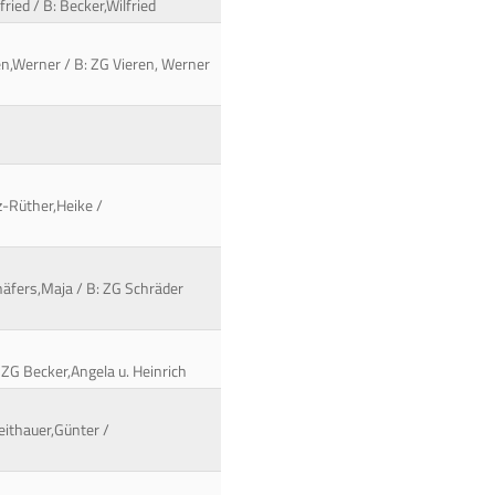
ried / B: Becker,Wilfried
ren,Werner / B: ZG Vieren, Werner
nz-Rüther,Heike /
häfers,Maja / B: ZG Schräder
B: ZG Becker,Angela u. Heinrich
heithauer,Günter /