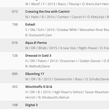
W / Westf / F / 2013 / Basic / Fleurop / O: Arens,Karl-Hein
073
Crossing the line with Casimir
W / Holst / B / 2014 / Conteur / Cassini II / O: Klotz,Irija / 
136
Eskadi
S / Old / Schi / 2015 / Estobar NRW / Wesselton River Blue
B: Duckworth,Sam
016
Aqua di Parma
W / DR / BFalb / 2015 / A new Star / Night-Power / O: Fr
126
Dressed in Gold 3
H / DR / Palom / 2013 / Dressman I / Golden Dancer / O: B
B: Wallrodt,Diane
095
Däumling 17
W / DR / B / 2013 / Dankeschön / Boss / O: Schulte,Daniela
352
Wischhoffs O lá lá
H / DR / B / 2015 / High Flown's Oxford / Seven Mountai
Hinrich / B: Klindworth,Helmut
108
Digital 3