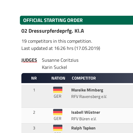
OFFICIAL STARTING ORDER
02 Dressurpferdeprfg. Kl.A
19 competitors in this competition.
Last updated at 16:26 hrs (17.05.2019)
JUDGES
Susanne Coritzius
Karin Suckel
NR
NATION
COMPETITOR
1
Mareike Mimberg
GER
RFV Ravensberg e.V.
2
Isabell Wüstner
GER
RFV Büren e.V.
3
Ralph Tapken