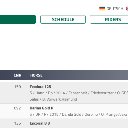
DEUTSCH
SCHEDULE
RIDERS
CNR
HORSE
150
Feodora 125
S / Hann / Db / 2014 / Fahrenheit / Friedensritter / O: 
Sales / B: Vorwerk,Raimund
092
Darina Gold P
S / DR / F / 2015 / Darubi Gold / Derbino / O: Prange,Alexa
135
Escorial B 3