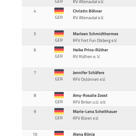
GER
RV Altenautal e.V.
4
Christin Böhner
GER
RV Altenautal e.V.
5
Marleen Schmidthermes
GER
RFV Fort Fun Olsberg e.V.
6
Heike Prinz-Rüther
GER
RV Rüthen e. V.
7
Jennifer Schäfers
GER
RFV Ostönnen e.V.
8
Amy-Rosalie Zoost
GER
RFV Brilon u.U. e.V.
9
Marie-Lena Scheithauer
GER
RFV Büren e.V.
10
Alena Bönig