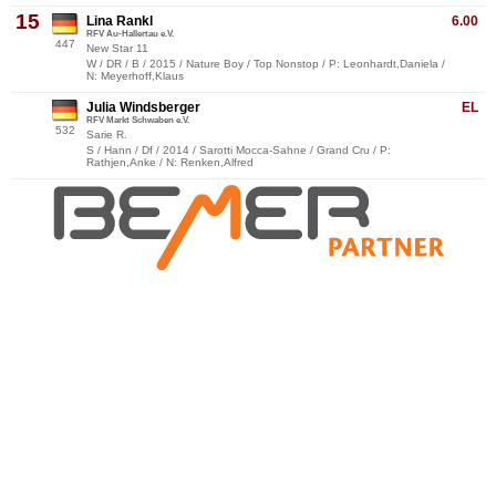
15
Lina Rankl
6.00
RFV Au-Hallertau e.V.
447
New Star 11
W / DR / B / 2015 / Nature Boy / Top Nonstop / P: Leonhardt,Daniela /
N: Meyerhoff,Klaus
Julia Windsberger
EL
RFV Markt Schwaben e.V.
532
Sarie R.
S / Hann / Df / 2014 / Sarotti Mocca-Sahne / Grand Cru / P:
Rathjen,Anke / N: Renken,Alfred