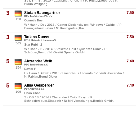
S / DSP / B / 2015 / Cassilano / Chello II / P: Rüster,Dorothee / N:
Braun,Wolfgang
3
Stefan Baumgartner
7.50
RFV Taufkirchen-Vils e.V.
120
Cornet's Best
W / Hann / Db / 2016 / Cornet Obolensky (ex: Windows / Calido I / P:
Baumgartner,Stefan / N: Baumgartner,Kai
3
Tatiana Ruoss
7.50
Pffrd. Reiterhof Laurent e.V.
565
Star Rubin 2
W / Hann / B / 2014 / Stakkato Gold / Quidam's Rubin / P:
Schröder,Bernd / N: Gestüt Sprehe GmbH,
5
Alexandra Welk
7.40
PSG Taubenberg e.V.
154
Davicii F
H / Hann / Schwb / 2015 / Diacontinus / Toronto / P: Welk,Alexandra /
N: Fabian,Bernd-Dieter
5
Alina Geisberger
7.40
PSV Altötting e.V.
106
Choo Choo
S / OS / B / 2014 / Chatender / Quite Easy I / P:
Schneiderbauer,Elisabeth / N: MH Verwaltung u.Betrieb GmbH,