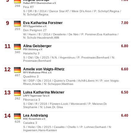
Hallert.RFV Obermünchen e.V.
268
Fina RT
S / DR / B / 2014 / Dance Star AT / Were Di's Aron / P: Schröpf,Regina /
N: Schröpf,Regina
9
Eva Katharina Forstner
7.00
RFV Eggenfelden e.V.
203
Don Perignon 27
W / Hann / B / 2014 / Desiderio / De Niro / P: Forstner,Eva Katharina /
N: Schulz-Hausbrandt,Willi
11
Alina Geisberger
6.80
PSV Altötting e.V.
340
Hatatschy 3
S / Old / Db / 2015 / N.N. / Argentinus / P: Prostmaier,Bernhard / N:
Prostmaier,Bernhard
12
Amelie von Voigts-Rhetz
6.60
RFV Weilheimer Pffrd. e.V.
467
Quadrino 3
W / DSP / Db / 2014 / Quinto's Chamb / Achill-Libero H / P: von Voigts-
Rhetz,Amelie / N: Schepper,Matthias
13
Luisa Katharina Meixner
6.50
LRFV Tegernseer Tal e.V.
262
Fibonacca 3
S / Old / R / 2016 / Fürsten-Look / Monteverdi / P: Meixner,Dr.
Stephanie / N: Löwe,Dr. Gisa
14
Lea Andrelang
6.40
RSC Rosenheim e.V.
628
Casalea 3
S / Holst / Db / 2015 / Casalito / Chello I / P: Lohner,Gerhard / N:
Ingwersen,Hans-Karsten