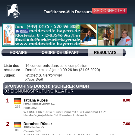
SE CONNECTER
Taufkirchen-Vils Dressurturnier 2020
HORAIRE
ORDRE DE DÉPART
RÉSULTATS
Liste des
16 concurrents dans cette compétition.
résultats:
Dernière mise à jour à 09:26 hrs (21.06.2020)
Juges:
Wilfried B. Herkommer
Klaus Wolf
SPONSORING DURCH: PSCHERER GMBH
03 EIGNUNGSPRÜFUNG KL.A FÜR
1
Tatiana Ruoss
8.00
Pffrd. Reiterhof Laurent e.V.
267
Filius 252
W / DSP / Db / 2014 / Fürst Donnerhit / Sir Donnerhall I / P:
Heudorfer,Anja-Marie / N: Ramsbrock,Heinrich
2
Dorothee Rüster
7.60
ARC München e.V.
088
Catania 143