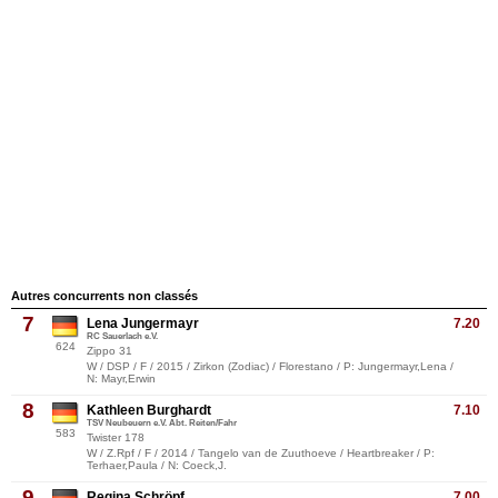
Autres concurrents non classés
7
Lena Jungermayr
7.20
RC Sauerlach e.V.
624
Zippo 31
W / DSP / F / 2015 / Zirkon (Zodiac) / Florestano / P: Jungermayr,Lena /
N: Mayr,Erwin
8
Kathleen Burghardt
7.10
TSV Neubeuern e.V. Abt. Reiten/Fahr
583
Twister 178
W / Z.Rpf / F / 2014 / Tangelo van de Zuuthoeve / Heartbreaker / P:
Terhaer,Paula / N: Coeck,J.
9
Regina Schröpf
7.00