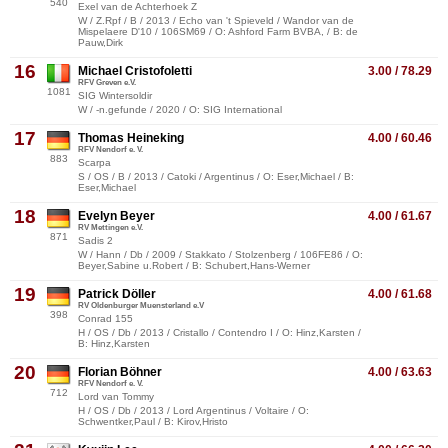
540
Exel van de Achterhoek Z
W / Z.Rpf / B / 2013 / Echo van 't Spieveld / Wandor van de
Mispelaere D'10 / 106SM69 / O: Ashford Farm BVBA, / B: de
Pauw,Dirk
16
Michael Cristofoletti
3.00 / 78.29
RFV Greven e.V.
1081
SIG Wintersoldir
W / -n.gefunde / 2020 / O: SIG International
17
Thomas Heineking
4.00 / 60.46
RFV Nendorf e. V.
883
Scarpa
S / OS / B / 2013 / Catoki / Argentinus / O: Eser,Michael / B:
Eser,Michael
18
Evelyn Beyer
4.00 / 61.67
RV Mettingen e.V.
871
Sadis 2
W / Hann / Db / 2009 / Stakkato / Stolzenberg / 106FE86 / O:
Beyer,Sabine u.Robert / B: Schubert,Hans-Werner
19
Patrick Döller
4.00 / 61.68
RV Oldenburger Muensterland e.V
398
Conrad 155
H / OS / Db / 2013 / Cristallo / Contendro I / O: Hinz,Karsten /
B: Hinz,Karsten
20
Florian Böhner
4.00 / 63.63
RFV Nendorf e. V.
712
Lord van Tommy
H / OS / Db / 2013 / Lord Argentinus / Voltaire / O:
Schwentker,Paul / B: Kirov,Hristo