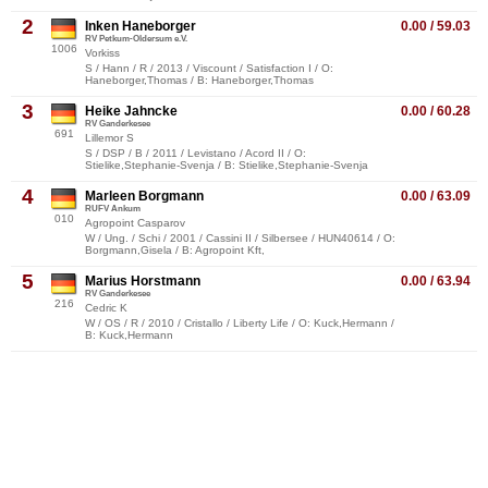
2
Inken Haneborger
0.00 / 59.03
RV Petkum-Oldersum e.V.
1006
Vorkiss
S / Hann / R / 2013 / Viscount / Satisfaction I / O:
Haneborger,Thomas / B: Haneborger,Thomas
3
Heike Jahncke
0.00 / 60.28
RV Ganderkesee
691
Lillemor S
S / DSP / B / 2011 / Levistano / Acord II / O:
Stielike,Stephanie-Svenja / B: Stielike,Stephanie-Svenja
4
Marleen Borgmann
0.00 / 63.09
RUFV Ankum
010
Agropoint Casparov
W / Ung. / Schi / 2001 / Cassini II / Silbersee / HUN40614 / O:
Borgmann,Gisela / B: Agropoint Kft,
5
Marius Horstmann
0.00 / 63.94
RV Ganderkesee
216
Cedric K
W / OS / R / 2010 / Cristallo / Liberty Life / O: Kuck,Hermann /
B: Kuck,Hermann