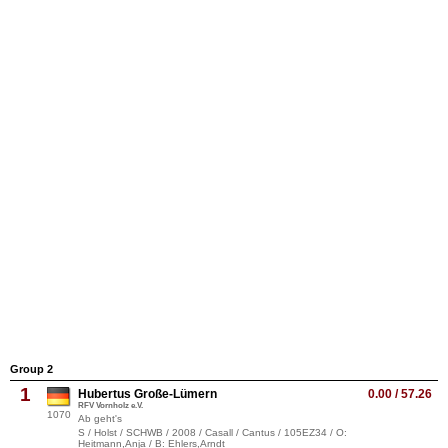
Group 2
1
Hubertus Große-Lümern
0.00 / 57.26
RFV Vornholz e.V.
1070
Ab geht's
S / Holst / SCHWB / 2008 / Casall / Cantus / 105EZ34 / O:
Heitmann,Anja / B: Ehlers,Arndt