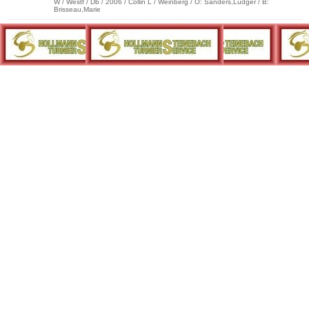
W / Westf / Db / 2006 / Collin L / Weinberg / O: Sanders,Ludger / B:
Brisseau,Marie