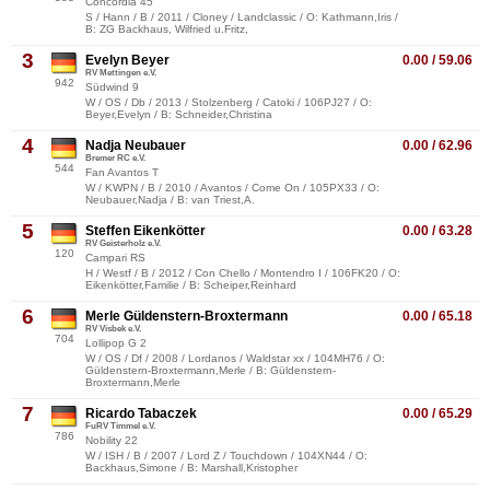
Concordia 45
S / Hann / B / 2011 / Cloney / Landclassic / O: Kathmann,Iris /
B: ZG Backhaus, Wilfried u.Fritz,
3
Evelyn Beyer
0.00 / 59.06
RV Mettingen e.V.
942
Südwind 9
W / OS / Db / 2013 / Stolzenberg / Catoki / 106PJ27 / O:
Beyer,Evelyn / B: Schneider,Christina
4
Nadja Neubauer
0.00 / 62.96
Bremer RC e.V.
544
Fan Avantos T
W / KWPN / B / 2010 / Avantos / Come On / 105PX33 / O:
Neubauer,Nadja / B: van Triest,A.
5
Steffen Eikenkötter
0.00 / 63.28
RV Geisterholz e.V.
120
Campari RS
H / Westf / B / 2012 / Con Chello / Montendro I / 106FK20 / O:
Eikenkötter,Familie / B: Scheiper,Reinhard
6
Merle Güldenstern-Broxtermann
0.00 / 65.18
RV Visbek e.V.
704
Lollipop G 2
W / OS / Df / 2008 / Lordanos / Waldstar xx / 104MH76 / O:
Güldenstern-Broxtermann,Merle / B: Güldenstern-
Broxtermann,Merle
7
Ricardo Tabaczek
0.00 / 65.29
FuRV Timmel e.V.
786
Nobility 22
W / ISH / B / 2007 / Lord Z / Touchdown / 104XN44 / O:
Backhaus,Simone / B: Marshall,Kristopher