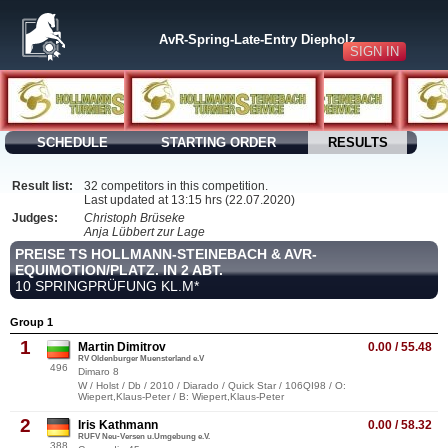
AvR-Spring-Late-Entry Diepholz
SIGN IN
SCHEDULE
STARTING ORDER
RESULTS
Result list:
32 competitors in this competition.
Last updated at 13:15 hrs (22.07.2020)
Judges:
Christoph Brüseke
Anja Lübbert zur Lage
PREISE TS HOLLMANN-STEINEBACH & AVR-
EQUIMOTION/PLATZ. IN 2 ABT.
10 SPRINGPRÜFUNG KL.M*
Group 1
1
Martin Dimitrov
0.00 / 55.48
RV Oldenburger Muensterland e.V
496
Dimaro 8
W / Holst / Db / 2010 / Diarado / Quick Star / 106QI98 / O:
Wiepert,Klaus-Peter / B: Wiepert,Klaus-Peter
2
Iris Kathmann
0.00 / 58.32
RUFV Neu-Versen u.Umgebung e.V.
388