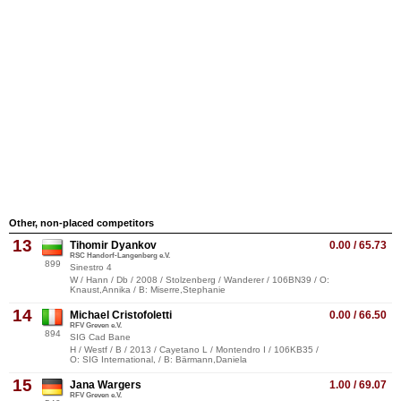
Other, non-placed competitors
13
Tihomir Dyankov
0.00 / 65.73
RSC Handorf-Langenberg e.V.
899
Sinestro 4
W / Hann / Db / 2008 / Stolzenberg / Wanderer / 106BN39 / O:
Knaust,Annika / B: Miserre,Stephanie
14
Michael Cristofoletti
0.00 / 66.50
RFV Greven e.V.
894
SIG Cad Bane
H / Westf / B / 2013 / Cayetano L / Montendro I / 106KB35 /
O: SIG International, / B: Bärmann,Daniela
15
Jana Wargers
1.00 / 69.07
RFV Greven e.V.