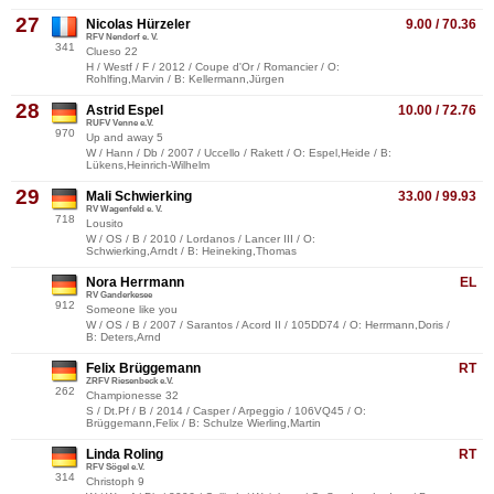
27
Nicolas Hürzeler
9.00 / 70.36
RFV Nendorf e. V.
341
Clueso 22
H / Westf / F / 2012 / Coupe d'Or / Romancier / O:
Rohlfing,Marvin / B: Kellermann,Jürgen
28
Astrid Espel
10.00 / 72.76
RUFV Venne e.V.
970
Up and away 5
W / Hann / Db / 2007 / Uccello / Rakett / O: Espel,Heide / B:
Lükens,Heinrich-Wilhelm
29
Mali Schwierking
33.00 / 99.93
RV Wagenfeld e. V.
718
Lousito
W / OS / B / 2010 / Lordanos / Lancer III / O:
Schwierking,Arndt / B: Heineking,Thomas
Nora Herrmann
EL
RV Ganderkesee
912
Someone like you
W / OS / B / 2007 / Sarantos / Acord II / 105DD74 / O: Herrmann,Doris /
B: Deters,Arnd
Felix Brüggemann
RT
ZRFV Riesenbeck e.V.
262
Championesse 32
S / Dt.Pf / B / 2014 / Casper / Arpeggio / 106VQ45 / O:
Brüggemann,Felix / B: Schulze Wierling,Martin
Linda Roling
RT
RFV Sögel e.V.
314
Christoph 9