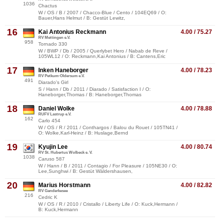
1036
Chactus
W / OS / B / 2007 / Chacco-Blue / Cento / 104EQ69 / O:
Bauer,Hans Helmut / B: Gestüt Lewitz,
16
Kai Antonius Reckmann
4.00 / 75.27
RV Mettingen e.V.
958
Tornado 330
W / BWP / Db / 2005 / Querlybet Hero / Nabab de Reve /
105WL12 / O: Reckmann,Kai Antonius / B: Cantens,Eric
17
Inken Haneborger
4.00 / 78.23
RV Petkum-Oldersum e.V.
491
Diarado's Girl
S / Hann / Db / 2011 / Diarado / Satisfaction I / O:
Haneborger,Thomas / B: Haneborger,Thomas
18
Daniel Wolke
4.00 / 78.88
RUFV Lastrup e.V.
162
Carlo 454
W / OS / R / 2011 / Conthargos / Balou du Rouet / 105TN41 /
O: Wolke,Karl-Heinz / B: Huslage,Bernd
19
Kyujin Lee
4.00 / 80.74
RV St. Hubertus Wolbeck e. V.
1038
Caruso 587
W / Hann / B / 2011 / Contagio / For Pleasure / 105NE30 / O:
Lee,Sunghwi / B: Gestüt Wäldershausen,
20
Marius Horstmann
4.00 / 82.82
RV Ganderkesee
216
Cedric K
W / OS / R / 2010 / Cristallo / Liberty Life / O: Kuck,Hermann /
B: Kuck,Hermann