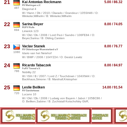
21
Kai Antonius Reckmann
5.00 / 86.32
RV Mettingen e.V.
487
Diagonal 4
W / Hann / Db / 2010 / Diarado / Grandeur / 105SH46 / O:
Winkeler,Wilhelm / B: Winkeler,Wilhelm
22
Sarina Beyer
8.00 / 74.05
RUFV Rulle
694
Limerick 123
W / Old / Db / 2008 / Lord Pezi / Sandro / 106FE84 / O:
Beyer,Sarina / B: Olding,Carsten
23
Vaclav Stanek
8.00 / 76.77
RV Oldenburger Muensterland e.V
1080
Idario van het Netehof
W / BWP / 2008 / 104YZ24 / O: Gestüt Lewitz
24
Ricardo Tabaczek
8.00 / 84.97
FuRV Timmel e.V.
786
Nobility 22
W / ISH / B / 2007 / Lord Z / Touchdown / 104XN44 / O:
Backhaus,Simone / B: Marshall,Kristopher
25
Leslie Beilken
14.00 / 91.54
RV Ganderkesee
720
Lucano 10
W / Old / Db / 2008 / Ludwig von Bayern / Jabot / 105BC86 /
O: Beilken,Sabine / B: Zuchtstall Kotschofsky GbR,