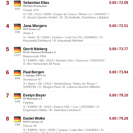
3
Sebastian Elias
0.00 / 72.09
RG Klein Roscharden
445
Coupe d'Or
H / OS / Schi / 2008 / Coupe de Coeur / Rivero xx / 104GH27 /
O: Gestüt Sprehe GmbH, / B: ZG Auffarth, Karl-Heinz u.Bärbel,
4
Jana Wargers
0.00 / 72.51
RFV Greven e.V.
009
Afrah 4
S / Holst / B / 2008 / Coriano / Lord Inci Pit / 104NH51 / O:
Krautwald,Edeltraud / B: Krautwald,Winfried
5
Gerrit Nieberg
0.00 / 73.77
RV St. Hubertus Wolbeck e. V.
1037
Baynounah FBH
S / KWPN / DB / 2010 / Numero Uno / Grannus / 105AO24 /
O: Bin Hamoodah,Ali Faraj
6
Paul Bergen
0.00 / 73.94
1. Vehlager ZRFV e.V.
946
Sundance 87
S / Hann / Db / 2011 / Stolzenberg / Balou du Rouet /
105RY80 / O: Bergen,Paul / B: Lükens,Heinrich-Wilhelm
7
Evelyn Beyer
0.00 / 79.10
RV Mettingen e.V.
548
Faylista
S / KWPN / B / 2010 / Azteca VDL / Lux / 105OD99 / O:
Engemann,Niklas / B: Swierstra-Luinstra,F.
8
Daniel Wolke
0.00 / 79.28
RUFV Lastrup e.V.
298
Chicca 56
S / KWPN / Schi / 2008 / Caspar / Lake Bid / 104HE94 / O: