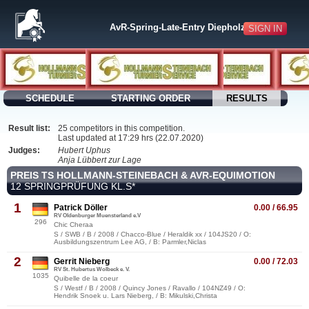
AvR-Spring-Late-Entry Diepholz
SIGN IN
SCHEDULE
STARTING ORDER
RESULTS
Result list:
25 competitors in this competition.
Last updated at 17:29 hrs (22.07.2020)
Judges:
Hubert Uphus
Anja Lübbert zur Lage
PREIS TS HOLLMANN-STEINEBACH & AVR-EQUIMOTION
12 SPRINGPRÜFUNG KL.S*
1
Patrick Döller
0.00 / 66.95
RV Oldenburger Muensterland e.V
296
Chic Cheraa
S / SWB / B / 2008 / Chacco-Blue / Heraldik xx / 104JS20 / O:
Ausbildungszentrum Lee AG, / B: Parmler,Niclas
2
Gerrit Nieberg
0.00 / 72.03
RV St. Hubertus Wolbeck e. V.
1035
Quibelle de la coeur
S / Westf / B / 2008 / Quincy Jones / Ravallo / 104NZ49 / O:
Hendrik Snoek u. Lars Nieberg, / B: Mikulski,Christa