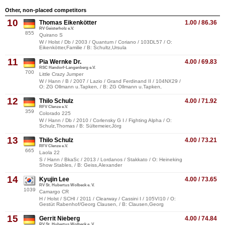
Other, non-placed competitors
10
Thomas Eikenkötter
1.00 / 86.36
RV Geisterholz e.V.
855
Quirano S
W / Holst / Db / 2003 / Quantum / Coriano / 103DL57 / O:
Eikenkötter,Familie / B: Schultz,Ursula
11
Pia Wernke Dr.
4.00 / 69.83
RSC Handorf-Langenberg e.V.
700
Little Crazy Jumper
W / Hann / B / 2007 / Lazio / Grand Ferdinand II / 104NX29 /
O: ZG Ollmann u.Tapken, / B: ZG Ollmann u.Tapken,
12
Thilo Schulz
4.00 / 71.92
RFV Clenze e.V.
359
Colorado 225
W / Hann / Db / 2010 / Corlensky G I / Fighting Alpha / O:
Schulz,Thomas / B: Sültemeier,Jörg
13
Thilo Schulz
4.00 / 73.21
RFV Clenze e.V.
665
Laola 22
S / Hann / BkaSc / 2013 / Lordanos / Stakkato / O: Heineking
Show Stables, / B: Geiss,Alexander
14
Kyujin Lee
4.00 / 73.65
RV St. Hubertus Wolbeck e. V.
1039
Camargo CR
H / Holst / SCHI / 2011 / Clearway / Cassini I / 105VI10 / O:
Gestüt Rabenhof/Georg Clausen, / B: Clausen,Georg
15
Gerrit Nieberg
4.00 / 74.84
RV St. Hubertus Wolbeck e. V.