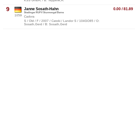
KSS GmbH, / B: Tepperik,H.
9
Janne Sosath-Hahn
0.00 / 81.89
Stedinger RUFV Sturmvogel Berne
1059
Cadora
S / Old / F / 2007 / Catoki / Landor S / 104GO85 / O:
Sosath,Gerd / B: Sosath,Gerd