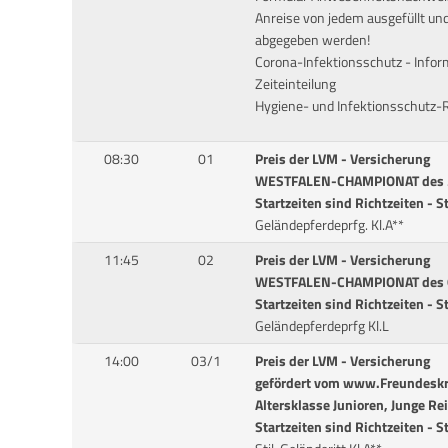
Anreise von jedem ausgefüllt un
abgegeben werden!
Corona-Infektionsschutz - Info
Zeiteinteilung
Hygiene- und Infektionsschutz-
08:30
01
Preis der LVM - Versicherung
WESTFALEN-CHAMPIONAT des 5 j
Startzeiten sind Richtzeiten - S
Geländepferdeprfg. Kl.A**
11:45
02
Preis der LVM - Versicherung
WESTFALEN-CHAMPIONAT des 6 j
Startzeiten sind Richtzeiten - S
Geländepferdeprfg Kl.L
14:00
03/1
Preis der LVM - Versicherung
gefördert vom www.Freundeskrei
Altersklasse Junioren, Junge Rei
Startzeiten sind Richtzeiten - S