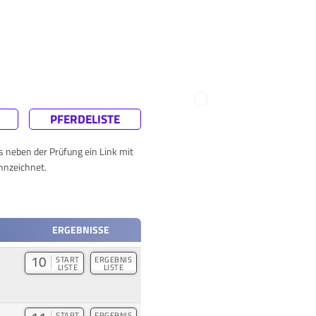
PFERDELISTE
ts neben der Prüfung ein Link mit
nnzeichnet.
ERGEBNISSE
10
START
ERGEBNIS
LISTE
LISTE
START
ERGEBNIS