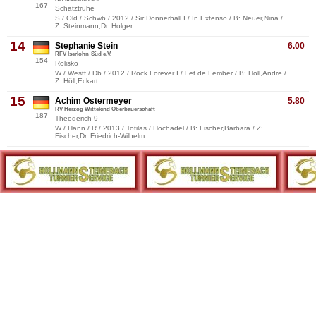
167
Schatztruhe
S / Old / Schwb / 2012 / Sir Donnerhall I / In Extenso / B: Neuer,Nina /
Z: Steinmann,Dr. Holger
14
Stephanie Stein
6.00
RFV Iserlohn-Süd e.V.
154
Rolisko
W / Westf / Db / 2012 / Rock Forever I / Let de Lember / B: Höll,Andre /
Z: Höll,Eckart
15
Achim Ostermeyer
5.80
RV Herzog Wittekind Oberbauerschaft
187
Theoderich 9
W / Hann / R / 2013 / Totilas / Hochadel / B: Fischer,Barbara / Z:
Fischer,Dr. Friedrich-Wilhelm