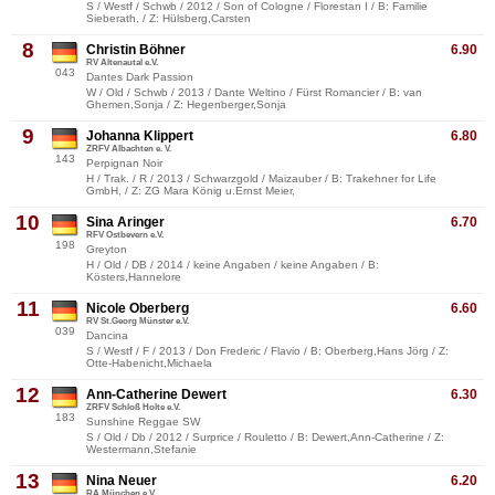
S / Westf / Schwb / 2012 / Son of Cologne / Florestan I / B: Familie
Sieberath, / Z: Hülsberg,Carsten
8
Christin Böhner
6.90
RV Altenautal e.V.
043
Dantes Dark Passion
W / Old / Schwb / 2013 / Dante Weltino / Fürst Romancier / B: van
Ghemen,Sonja / Z: Hegenberger,Sonja
9
Johanna Klippert
6.80
ZRFV Albachten e. V.
143
Perpignan Noir
H / Trak. / R / 2013 / Schwarzgold / Maizauber / B: Trakehner for Life
GmbH, / Z: ZG Mara König u.Ernst Meier,
10
Sina Aringer
6.70
RFV Ostbevern e.V.
198
Greyton
H / Old / DB / 2014 / keine Angaben / keine Angaben / B:
Kösters,Hannelore
11
Nicole Oberberg
6.60
RV St.Georg Münster e.V.
039
Dancina
S / Westf / F / 2013 / Don Frederic / Flavio / B: Oberberg,Hans Jörg / Z:
Otte-Habenicht,Michaela
12
Ann-Catherine Dewert
6.30
ZRFV Schloß Holte e.V.
183
Sunshine Reggae SW
S / Old / Db / 2012 / Surprice / Rouletto / B: Dewert,Ann-Catherine / Z:
Westermann,Stefanie
13
Nina Neuer
6.20
RA München e.V.