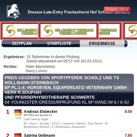
ANMELDEN
Dressur-Late-Entry Freckenhorst Hof Schulze Niehues
ZEITPLAN
STARTLISTE
ERGEBNISSE
Ergebnisse:
15 Teilnehmer in dieser Prüfung.
Zuletzt aktualisiert um 09:57 Uhr (02.03.2021)
Richter:
Peter Mannheims
Harry Lorenz
PREIS GEGEBEN VON SPORTPFERDE SCHOLZ UND TS
HOLLMANN-STEINEBACH
EP PL.1-4: HORSEVEN, EQUIPERGATO VETERINARY GMBH
HERR R.SOUFIAH
UND PFERDEPHYSIOTHERAPIE SCHWERTE
04 YOUNGSTER-DRESSURPRÜFUNG KL.M*-KAND./M 6 / 6-9J.
1
Andreas Elsbecker
8.00
RFV Münster-Sprakel e.V.
129
Late twenty eight
W / Hann / Schwb / 2013 / Lemony's Nicket / San Remo / B:
Brinkmann,Rudolf / Z: Brinkmann,Johannes
2
Sabrina Geßmann
7.60