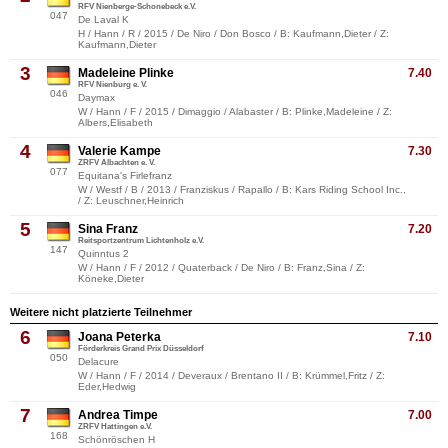
RFV Nienberge-Schonebeck e.V.
047
De Laval K
H / Hann / R / 2015 / De Niro / Don Bosco / B: Kaufmann,Dieter / Z:
Kaufmann,Dieter
3
Madeleine Plinke
7.40
RFV Nienburg e. V.
046
Daymax
W / Hann / F / 2015 / Dimaggio / Alabaster / B: Plinke,Madeleine / Z:
Albers,Elisabeth
4
Valerie Kampe
7.30
ZRFV Albachten e. V.
077
Equitana's Firlefranz
W / Westf / B / 2013 / Franziskus / Rapallo / B: Kars Riding School Inc.,
/ Z: Leuschner,Heinrich
5
Sina Franz
7.20
Reitsportzentrum Lichtenholz e.V.
147
Quinntus 2
W / Hann / F / 2012 / Quaterback / De Niro / B: Franz,Sina / Z:
Köneke,Dieter
Weitere nicht platzierte Teilnehmer
6
Joana Peterka
7.10
Förderkreis Grand Prix Düsseldorf
050
Delacure
W / Hann / F / 2014 / Deveraux / Brentano II / B: Krümmel,Fritz / Z:
Eder,Hedwig
7
Andrea Timpe
7.00
ZRFV Hattingen e.V.
168
Schönröschen H