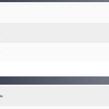
r
r
r
hr