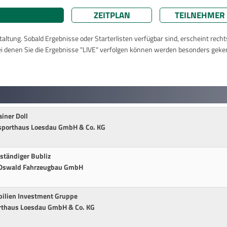
ZEITPLAN
TEILNEHMER
taltung. Sobald Ergebnisse oder Starterlisten verfügbar sind, erscheint rech
ei denen Sie die Ergebnisse "LIVE" verfolgen können werden besonders geke
iner Doll
desporthaus Loesdau GmbH & Co. KG
ständiger Bubliz
r Oswald Fahrzeugbau GmbH
bilien Investment Gruppe
orthaus Loesdau GmbH & Co. KG