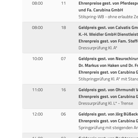
08:00
11
Ehrenpreise gest. von Pferdes
und Fa. Carubina GmbH
Stilspring-WB - ohne erlaubte Ze
08:00
18
Geldpreis gest. von Calvatis G
K.-H. Weidler GmbH Dienstleis
Ehrenpreis gest. von Fam. Steff
Dressurprüfung Kl. A*
10:00
07
Geldpreis gest. von Neurochir
Dr. Markus von Haken und Dr. 
Ehrenpreis gest. von Carubina
Stilspringprüfung Kl. A* mit St
11:00
16
Geldpreis gest. von Ohrmundt
Ehrenpreis gest. von Carubina
Dressurprüfung Kl. L* - Trense
12:00
06
Geldpreis gest. von Jörg Büßec
Ehrenpreis gest. von Carubina
Springprüfung mit steigenden An