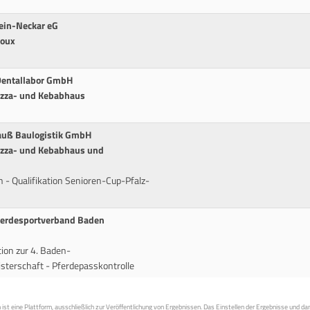
ein-Neckar eG
coux
 Dentallabor GmbH
Pizza- und Kebabhaus
auß Baulogistik GmbH
Pizza- und Kebabhaus und
n - Qualifikation Senioren-Cup-Pfalz-
Pferdesportverband Baden
tion zur 4. Baden-
terschaft - Pferdepasskontrolle
st eine Plattform, ausschließlich zur Veröffentlichung von Ergebnissen. Das Einstellen der Ergebnisse und da