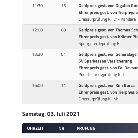
11:30
15
Geldpreis gest. von Gigaton G
Ehrenpreis gest. von Tierphysi
Dressurprüfung Kl. L* - Kandare
12:00
08
Geldpreis gest. von Thomas Sc
Ehrenpreis gest. von Krämer Pf
Springpferdeprüfung Kl.
13:30
04
Geldpreis gest. von Generalagen
SV Sparkassen Versicherung
Ehrenpreis gest. von Fa. Devou
Punktespringprüfung Kl. L
16:00
14
Geldpreis gest. von Kim Burza
Ehrenpreis gest. von Tierphysi
Dressurprüfung Kl. M*
Samstag, 03. Juli 2021
UHRZEIT
NR
PRÜFUNG