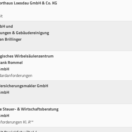
porthaus Loesdau GmbH & Co. KG
it
mbH und
tungen & Gebäudereinigung
en Brillinger
urgisches Wirbelsäulenzentrum
Frank Rommel
 GmbH
andardanforderungen
 Versicherungsmakler GmbH
 GmbH
ke Steuer- & Wirtschaftsberatung
 GmbH
forderungen Kl. A**