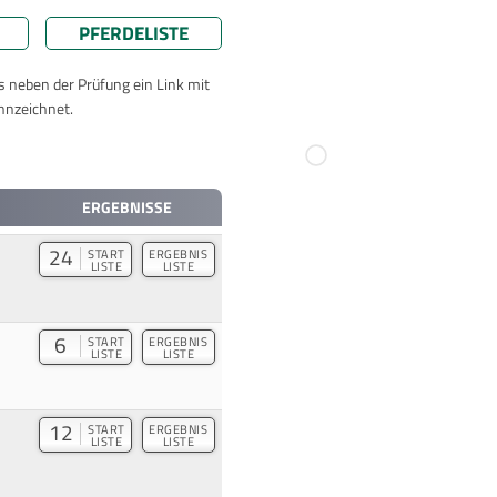
PFERDELISTE
ts neben der Prüfung ein Link mit
nnzeichnet.
ERGEBNISSE
24
START
ERGEBNIS
LISTE
LISTE
6
START
ERGEBNIS
LISTE
LISTE
12
START
ERGEBNIS
LISTE
LISTE