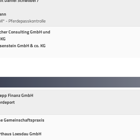
lt Daniel Schwöbel /
mann
M* - Pferdepasskontrolle
scher Consulting GmbH und
 KG
usenstein GmbH & co. KG
 Repp Finanz GmbH
erdeport
che Gemeinschaftspraxis
orthaus Loesdau GmbH