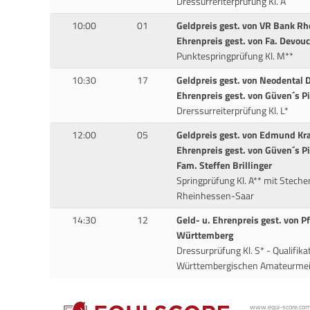
Dressurreriterprüfung Kl. A
10:00
01
Geldpreis gest. von VR Bank Rh
Ehrenpreis gest. von Fa. Devou
Punktespringprüfung Kl. M**
10:30
17
Geldpreis gest. von Neodental
Ehrenpreis gest. von Güven´s 
Drerssurreiterprüfung Kl. L*
12:00
05
Geldpreis gest. von Edmund Kr
Ehrenpreis gest. von Güven´s 
Fam. Steffen Brillinger
Springprüfung Kl. A** mit Steche
Rheinhessen-Saar
14:30
12
Geld- u. Ehrenpreis gest. von 
Württemberg
Dressurprüfung Kl. S* - Qualifika
Württembergischen Amateurmeis
www.equi-score.com i