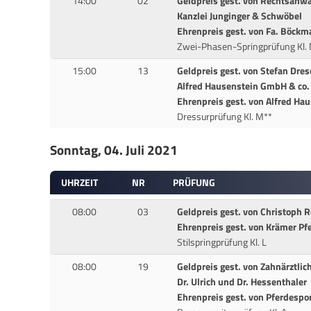
14:00
02
Geldpreis gest. von Rechtsanwa
Kanzlei Junginger & Schwöbel
Ehrenpreis gest. von Fa. Böck
Zwei-Phasen-Springprüfung Kl. 
15:00
13
Geldpreis gest. von Stefan Dre
Alfred Hausenstein GmbH & co.
Ehrenpreis gest. von Alfred Ha
Dressurprüfung Kl. M**
Sonntag, 04. Juli 2021
UHRZEIT
NR
PRÜFUNG
08:00
03
Geldpreis gest. von Christoph
Ehrenpreis gest. von Krämer Pf
Stilspringprüfung Kl. L
08:00
19
Geldpreis gest. von Zahnärztli
Dr. Ulrich und Dr. Hessenthaler
Ehrenpreis gest. von Pferdesp