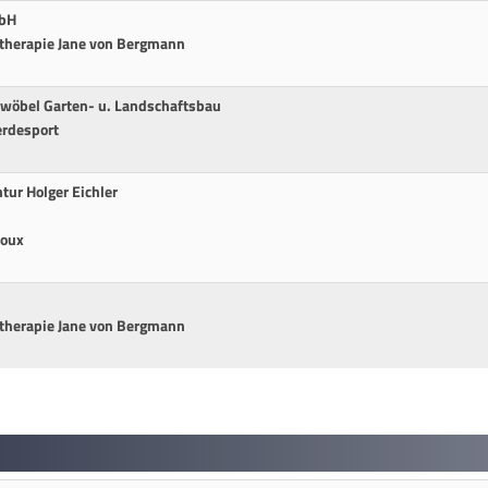
mbH
otherapie Jane von Bergmann
hwöbel Garten- u. Landschaftsbau
erdesport
tur Holger Eichler
coux
otherapie Jane von Bergmann