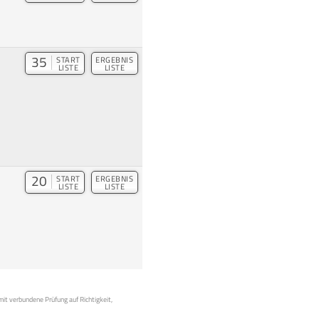
35
START
ERGEBNIS
LISTE
LISTE
20
START
ERGEBNIS
LISTE
LISTE
mit verbundene Prüfung auf Richtigkeit,