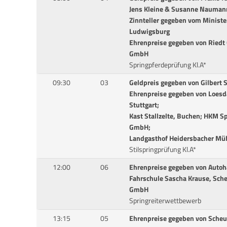
Jens Kleine & Susanne Nauman
Zinnteller gegeben vom Minist
Ludwigsburg
Ehrenpreise gegeben von Riedt
GmbH
Springpferdeprüfung Kl.A*
09:30
03
Geldpreis gegeben von Gilbert 
Ehrenpreise gegeben von Loesd
Stuttgart;
Kast Stallzelte, Buchen; HKM
GmbH;
Landgasthof Heidersbacher Mü
Stilspringprüfung Kl.A*
12:00
06
Ehrenpreise gegeben von Autoh
Fahrschule Sascha Krause, Sch
GmbH
Springreiterwettbewerb
13:15
05
Ehrenpreise gegeben von Scheuf