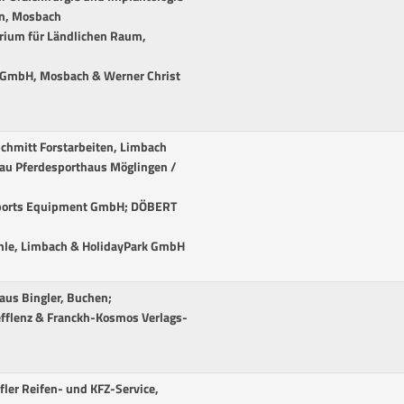
n, Mosbach
erium für Ländlichen Raum,
 GmbH, Mosbach & Werner Christ
Schmitt Forstarbeiten, Limbach
au Pferdesporthaus Möglingen /
 Sports Equipment GmbH; DÖBERT
hle, Limbach & HolidayPark GmbH
aus Bingler, Buchen;
efflenz & Franckh-Kosmos Verlags-
ler Reifen- und KFZ-Service,