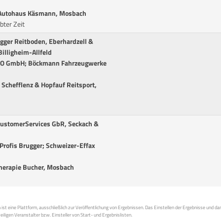
 Autohaus Käsmann, Mosbach
bter Zeit
gger Reitboden, Eberhardzell &
illigheim-Allfeld
WO GmbH; Böckmann Fahrzeugwerke
Schefflenz & Hopfauf Reitsport,
CustomerServices GbR, Seckach &
Profis Brugger; Schweizer-Effax
herapie Bucher, Mosbach
st eine Plattform, ausschließlich zur Veröffentlichung von Ergebnissen. Das Einstellen der Ergebnisse und da
weiligen Veranstalter bzw. Einsteller von Start- und Ergebnislisten.