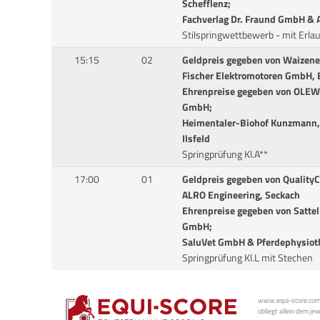
Schefflenz;
Fachverlag Dr. Fraund GmbH &
Stilspringwettbewerb - mit Erlau
15:15
02
Geldpreis gegeben von Waizene
Fischer Elektromotoren GmbH, B
Ehrenpreise gegeben von OLE
GmbH;
Heimentaler-Biohof Kunzmann, 
Ilsfeld
Springprüfung Kl.A**
17:00
01
Geldpreis gegeben von Quality
ALRO Engineering, Seckach
Ehrenpreise gegeben von Sattel
GmbH;
SaluVet GmbH & Pferdephysiot
Springprüfung Kl.L mit Stechen
www.equi-score.com i
obliegt allein dem je