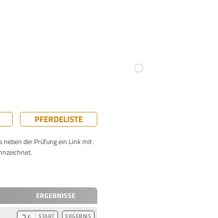
PFERDELISTE
ts neben der Prüfung ein Link mit
nnzeichnet.
ERGEBNISSE
24
START
ERGEBNIS