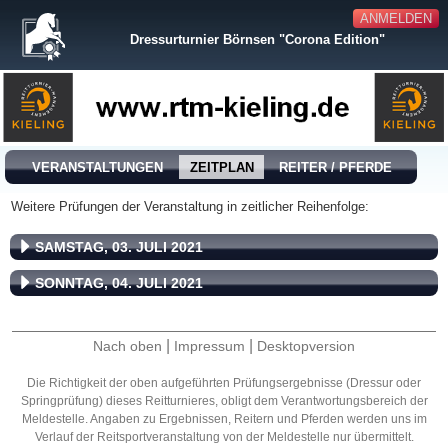
ANMELDEN
Dressurturnier Börnsen "Corona Edition"
VERANSTALTUNGEN
ZEITPLAN
REITER / PFERDE
Weitere Prüfungen der Veranstaltung in zeitlicher Reihenfolge:
SAMSTAG, 03. JULI 2021
SONNTAG, 04. JULI 2021
|
|
Nach oben
Impressum
Desktopversion
Die Richtigkeit der oben aufgeführten Prüfungsergebnisse (Dressur oder
Springprüfung) dieses Reitturnieres, obligt dem Verantwortungsbereich der
Meldestelle. Angaben zu Ergebnissen, Reitern und Pferden werden uns im
Verlauf der Reitsportveranstaltung von der Meldestelle nur übermittelt.