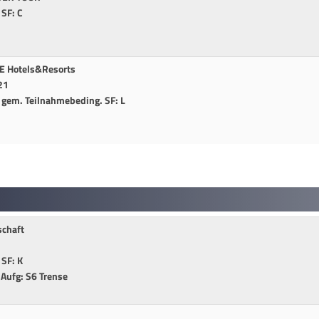
 SF: C
E Hotels&Resorts
21
-3 gem. Teilnahmebeding. SF: L
1
schaft
 SF: K
B Aufg: S6 Trense