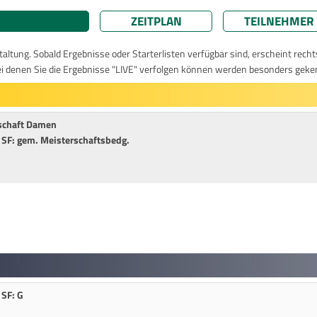
ZEITPLAN
TEILNEHMER
taltung. Sobald Ergebnisse oder Starterlisten verfügbar sind, erscheint rech
ei denen Sie die Ergebnisse "LIVE" verfolgen können werden besonders geke
schaft Damen
-3 SF: gem. Meisterschaftsbedg.
 SF: G
1