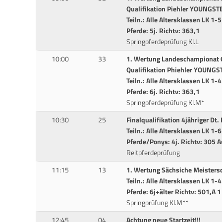
Qualifikation Piehler YOUNGS
Teiln.: Alle Altersklassen LK 1-5
Pferde: 5j. Richtv: 363,1
Springpferdeprüfung Kl.L
10:00
33
1. Wertung Landeschampionat 6
Qualifikation Phiehler YOUNG
Teiln.: Alle Altersklassen LK 1-4
Pferde: 6j. Richtv: 363,1
Springpferdeprüfung Kl.M*
10:30
25
Finalqualifikation 4jähriger Dt.
Teiln.: Alle Altersklassen LK 1-6
Pferde/Ponys: 4j. Richtv: 305 
Reitpferdeprüfung
11:15
13
1. Wertung Sächsiche Meisters
Teiln.: Alle Altersklassen LK 1-4 
Pferde: 6j+älter Richtv: 501,A 1
Springprüfung Kl.M**
12:45
04
Achtung neue Startzeit!!!