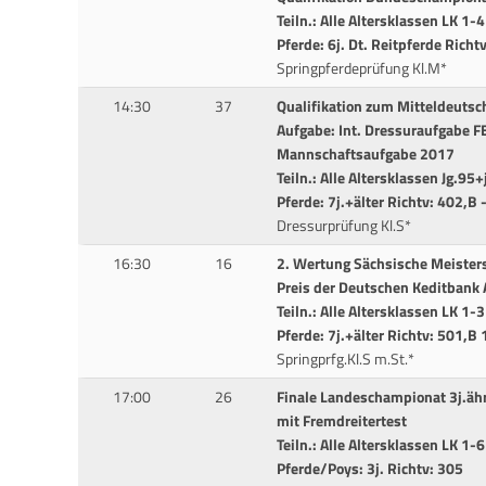
Teiln.: Alle Altersklassen LK 1-
Pferde: 6j. Dt. Reitpferde Richt
Springpferdeprüfung Kl.M*
14:30
37
Qualifikation zum Mitteldeuts
Aufgabe: Int. Dressuraufgabe FE
Mannschaftsaufgabe 2017
Teiln.: Alle Altersklassen Jg.95+
Pferde: 7j.+älter Richtv: 402,B
Dressurprüfung Kl.S*
16:30
16
2. Wertung Sächsische Meisters
Preis der Deutschen Keditbank
Teiln.: Alle Altersklassen LK 1-3
Pferde: 7j.+älter Richtv: 501,B 
Springprfg.Kl.S m.St.*
17:00
26
Finale Landeschampionat 3j.ähr
mit Fremdreitertest
Teiln.: Alle Altersklassen LK 1-6
Pferde/Poys: 3j. Richtv: 305