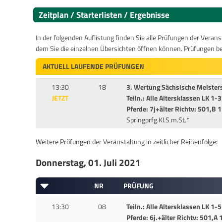
Zeitplan / Starterlisten / Ergebnisse
In der folgenden Auflistung finden Sie alle Prüfungen der Verans
dem Sie die einzelnen Übersichten öffnen können. Prüfungen b
AKTUELL LAUFENDE PRÜFUNGEN
13:30
18
3. Wertung Sächsische Meister
JETZT
Teiln.: Alle Altersklassen LK 1
Pferde: 7j+älter Richtv: 501,B 1
Springprfg.Kl.S m.St.*
Weitere Prüfungen der Veranstaltung in zeitlicher Reihenfolge:
Donnerstag, 01. Juli 2021
NR
PRÜFUNG
13:30
08
Teiln.: Alle Altersklassen LK 1-5
Pferde: 6j.+älter Richtv: 501,A 