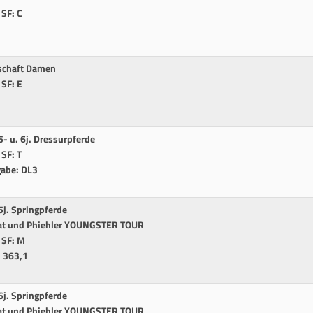
 SF: C
schaft Damen
 SF: E
1
- u. 6j. Dressurpferde
 SF: T
gabe: DL3
j. Springpferde
at und Phiehler YOUNGSTER TOUR
4 SF: M
: 363,1
j. Springpferde
at und Phiehler YOUNGSTER TOUR