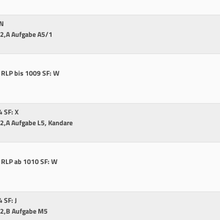
 N
402,A Aufgabe A5/1
4 RLP bis 1009 SF: W
1
4 SF: X
402,A Aufgabe L5, Kandare
-4 RLP ab 1010 SF: W
1
4 SF: J
402,B Aufgabe M5