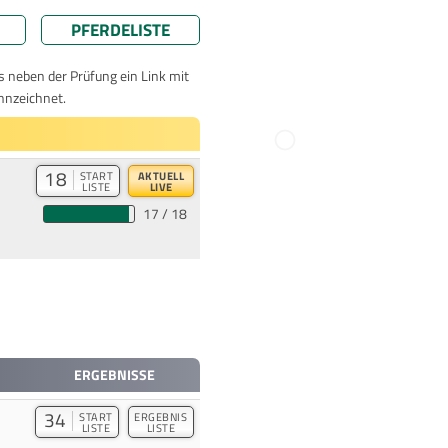
PFERDELISTE
ts neben der Prüfung ein Link mit
nnzeichnet.
18
START
AKTUELL
LISTE
LIVE
17 / 18
ERGEBNISSE
34
START
ERGEBNIS
LISTE
LISTE