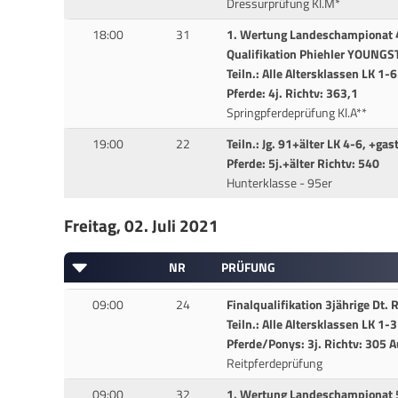
Dressurprüfung Kl.M*
18:00
31
1. Wertung Landeschampionat 4
Qualifikation Phiehler YOUNG
Teiln.: Alle Altersklassen LK 1-6
Pferde: 4j. Richtv: 363,1
Springpferdeprüfung Kl.A**
19:00
22
Teiln.: Jg. 91+älter LK 4-6, +gas
Pferde: 5j.+älter Richtv: 540
Hunterklasse - 95er
Freitag, 02. Juli 2021
NR
PRÜFUNG
09:00
24
Finalqualifikation 3jährige Dt. 
Teiln.: Alle Altersklassen LK 1-3
Pferde/Ponys: 3j. Richtv: 305 
Reitpferdeprüfung
09:00
32
1. Wertung Landeschampionat 5