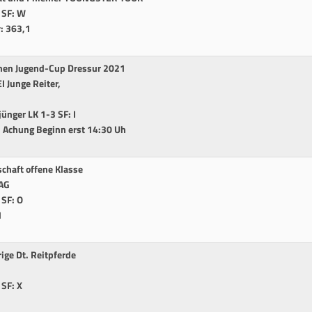
4 SF: W
v: 363,1
chen Jugend-Cup Dressur 2021
I Junge Reiter,
jünger LK 1-3 SF: I
 - Achung Beginn erst 14:30 Uh
chaft offene Klasse
 AG
 SF: O
1
ige Dt. Reitpferde
 SF: X