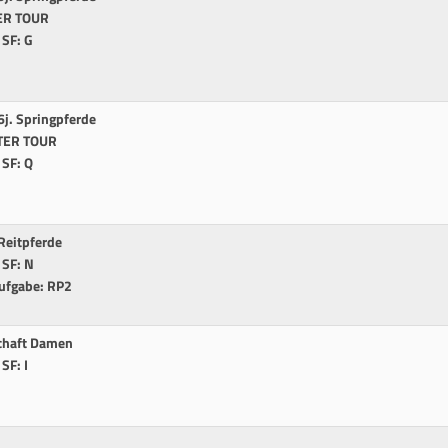
TER TOUR
 SF: G
j. Springpferde
STER TOUR
 SF: Q
 Reitpferde
 SF: N
Aufgabe: RP2
chaft Damen
SF: I