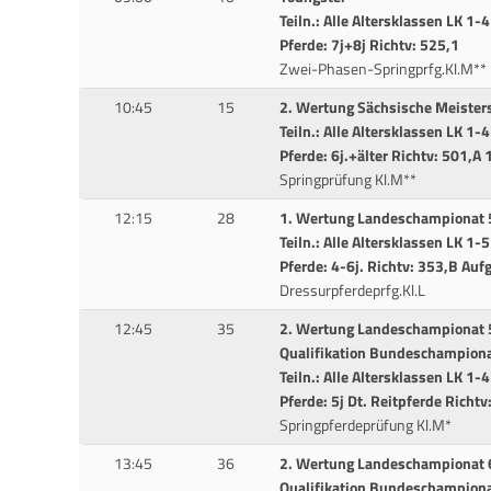
Teiln.: Alle Altersklassen LK 1-4
Pferde: 7j+8j Richtv: 525,1
Zwei-Phasen-Springprfg.Kl.M**
10:45
15
2. Wertung Sächsische Meister
Teiln.: Alle Altersklassen LK 1-4
Pferde: 6j.+älter Richtv: 501,A 
Springprüfung Kl.M**
12:15
28
1. Wertung Landeschampionat 5
Teiln.: Alle Altersklassen LK 1-5
Pferde: 4-6j. Richtv: 353,B Auf
Dressurpferdeprfg.Kl.L
12:45
35
2. Wertung Landeschampionat 5
Qualifikation Bundeschampion
Teiln.: Alle Altersklassen LK 1-
Pferde: 5j Dt. Reitpferde Richtv
Springpferdeprüfung Kl.M*
13:45
36
2. Wertung Landeschampionat 6
Qualifikation Bundeschampion