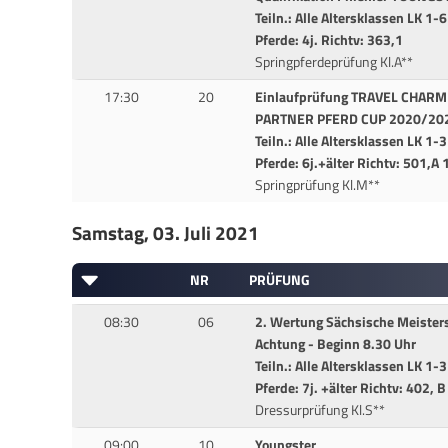
Teiln.: Alle Altersklassen LK 1-6
Pferde: 4j. Richtv: 363,1
Springpferdeprüfung Kl.A**
17:30
20
Einlaufprüfung TRAVEL CHARM
PARTNER PFERD CUP 2020/20
Teiln.: Alle Altersklassen LK 1
Pferde: 6j.+älter Richtv: 501,A 
Springprüfung Kl.M**
Samstag, 03. Juli 2021
NR
PRÜFUNG
08:30
06
2. Wertung Sächsische Meister
Achtung - Beginn 8.30 Uhr
Teiln.: Alle Altersklassen LK 1-3
Pferde: 7j. +älter Richtv: 402, 
Dressurprüfung Kl.S**
09:00
10
Youngster