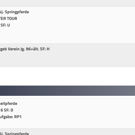
j. Springpferde
STER TOUR
 SF: U
tgeb Verein Jg. 96+ält. SF: H
Reitpferde
 6 SF: D
Aufgabe: RP1
j. Springpferde