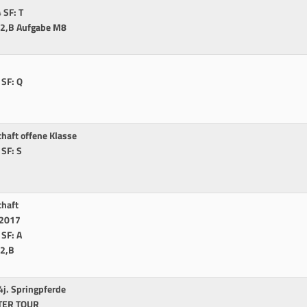
 SF: T
402,B Aufgabe M8
 SF: Q
haft offene Klasse
 SF: S
1
chaft
 2017
 SF: A
02,B
j. Springpferde
STER TOUR