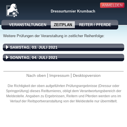
ANMELDEN
Dressurturnier Krumbach
VERANSTALTUNGEN
ZEITPLAN
REITER / PFERDE
Weitere Prüfungen der Veranstaltung in zeitlicher Reihenfolge:
SAMSTAG, 03. JULI 2021
SONNTAG, 04. JULI 2021
|
|
Nach oben
Impressum
Desktopversion
Die Richtigkeit der oben aufgeführten Prüfungsergebnisse (Dressur oder
Springprüfung) dieses Reitturnieres, obligt dem Verantwortungsbereich der
Meldestelle. Angaben zu Ergebnissen, Reitern und Pferden werden uns im
Verlauf der Reitsportveranstaltung von der Meldestelle nur übermittelt.